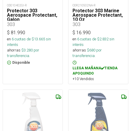
OD010402GI-R
ODR210502NA-R
Protector 303
Protector 303 Marine
Aerospace Protectant,
Aerospace Protectant,
Galon
10 Oz
303
303
$
81.990
$
16.990
en
6
cuotas de $
13.665
sin
en
6
cuotas de $
2.832
sin
interés
interés
ahorras
$
3.280
por
ahorras
$
680
por
transferencia.
transferencia.
Disponible
LLEGA MAÑANA✔️TIENDA
APOQUINDO
+10 Vendidos