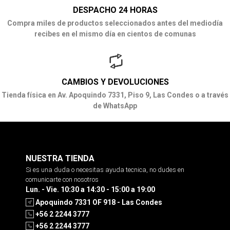
DESPACHO 24 HORAS
Compra miles de productos seleccionados antes del mediodía
recibes en el mismo día en cientos de comunas
CAMBIOS Y DEVOLUCIONES
Tienda física en Av. Apoquindo 7331, Piso 9, Las Condes o a través
de WhatsApp
NUESTRA TIENDA
Si es una duda o necesitas ayuda tecnica, no dudes en
comunicarte con nosotros
Lun. - Vie. 10:30 a 14:30 - 15:00 a 19:00
Apoquindo 7331 OF 918 - Las Condes
+56 2 2244 3777
+56 2 2244 3777