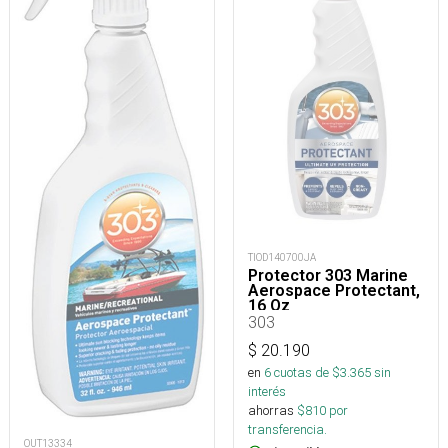
TIOD140700JA
Protector 303 Marine
Aerospace Protectant,
16 Oz
303
$
20.190
en
6
cuotas de $
3.365
sin
interés
ahorras
$
810
por
transferencia.
OUT13334