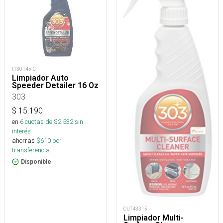
t130145-C
Limpiador Auto
Speeder Detailer 16 Oz
303
$
15.190
en
6
cuotas de $
2.532
sin
interés
ahorras
$
610
por
transferencia.
Disponible
OUT43315
Limpiador Multi-