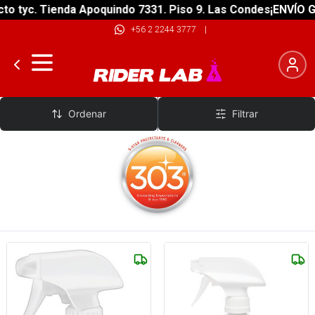
 tyc. Tienda Apoquindo 7331. Piso 9. Las Condes
¡ENVÍO GRA
+56 2 2244 3777
|
303
Ordenar
Filtrar