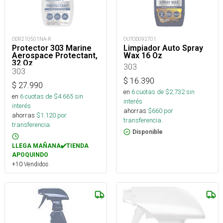
ODR210501NA-R
OUTOD092701
Protector 303 Marine
Limpiador Auto Spray
Aerospace Protectant,
Wax 16 Oz
32 Oz
303
303
$
16.390
$
27.990
en
6
cuotas de $
2.732
sin
en
6
cuotas de $
4.665
sin
interés
interés
ahorras
$
660
por
ahorras
$
1.120
por
transferencia.
transferencia.
Disponible
LLEGA MAÑANA✔️TIENDA
APOQUINDO
+10 Vendidos