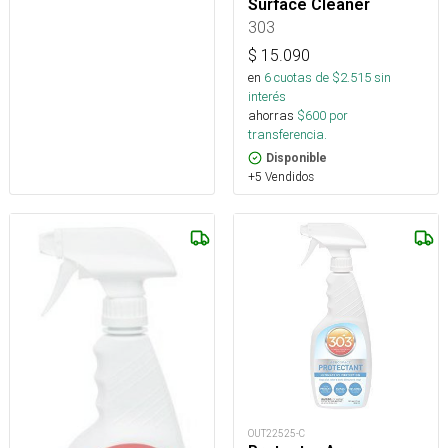
Surface Cleaner
303
$
15.090
en
6
cuotas de $
2.515
sin
interés
ahorras
$
600
por
transferencia.
Disponible
+5 Vendidos
OUT22525-C