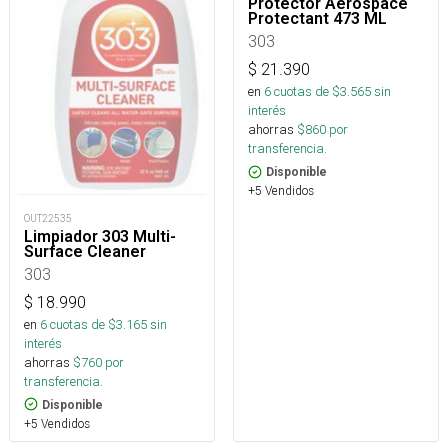
Protector Aerospace
Protectant 473 ML
303
$
21.390
en
6
cuotas de $
3.565
sin
interés
ahorras
$
860
por
transferencia.
Disponible
+5 Vendidos
OUT22535
Limpiador 303 Multi-
Surface Cleaner
303
$
18.990
en
6
cuotas de $
3.165
sin
interés
ahorras
$
760
por
transferencia.
Disponible
+5 Vendidos