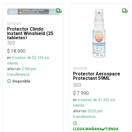
OUT13335
Protector Clindo
Instant Winshield (25
tabletas)
303
$
18.990
en
6
cuotas de $
3.165
sin
interés
ahorras
$
760
por
OUT22536
Protector Aerospace
transferencia.
Protectant 59ML
Disponible
303
$
7.990
en
6
cuotas de $
1.332
sin
interés
ahorras
$
320
por
transferencia.
LLEGA MAÑANA✔️TIENDA