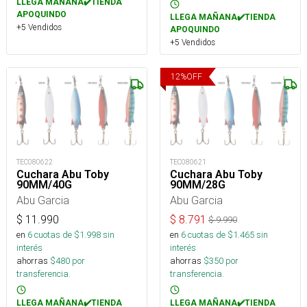
LLEGA MAÑANA✔️TIENDA
APOQUINDO
LLEGA MAÑANA✔️TIENDA
+5 Vendidos
APOQUINDO
+5 Vendidos
12
%
OFF
TEC080622
TEC080621
Cuchara Abu Toby
Cuchara Abu Toby
90MM/40G
90MM/28G
Abu Garcia
Abu Garcia
$
11.990
$
8.791
$
9.990
en
6
cuotas de $
1.998
sin
en
6
cuotas de $
1.465
sin
interés
interés
ahorras
$
480
por
ahorras
$
350
por
transferencia.
transferencia.
LLEGA MAÑANA✔️TIENDA
LLEGA MAÑANA✔️TIENDA