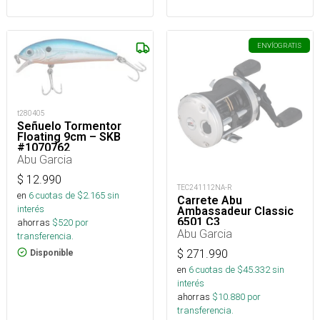
ENVÍO
GRATIS
t280405
Señuelo Tormentor
Floating 9cm – SKB
#1070762
Abu Garcia
$
12.990
TEC241112NA-R
en
6
cuotas de $
2.165
sin
Carrete Abu
interés
Ambassadeur Classic
6501 C3
ahorras
$
520
por
Abu Garcia
transferencia.
$
271.990
Disponible
en
6
cuotas de $
45.332
sin
interés
ahorras
$
10.880
por
transferencia.