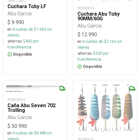
TN051128-C
Cuchara Toby LF
TEC080623
Abu Garcia
Cuchara Abu Toby
90MM/60G
$
9.990
Abu Garcia
en
6
cuotas de $
1.665
sin
$
12.990
interés
ahorras
$
400
por
en
6
cuotas de $
2.165
sin
transferencia.
interés
ahorras
$
520
por
Disponible
transferencia.
Disponible
NT300502-C
Caña Abu Seven 702
Trolling
Abu Garcia
$
50.990
en
6
cuotas de $
8.498
sin
interés
TEC080620