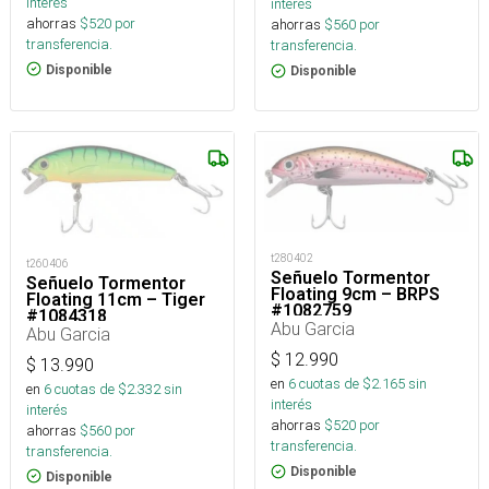
interés
interés
ahorras
$
520
por
ahorras
$
560
por
transferencia.
transferencia.
Disponible
Disponible
t280402
t260406
Señuelo Tormentor
Señuelo Tormentor
Floating 9cm – BRPS
Floating 11cm – Tiger
#1082759
#1084318
Abu Garcia
Abu Garcia
$
12.990
$
13.990
en
6
cuotas de $
2.165
sin
en
6
cuotas de $
2.332
sin
interés
interés
ahorras
$
520
por
ahorras
$
560
por
transferencia.
transferencia.
Disponible
Disponible