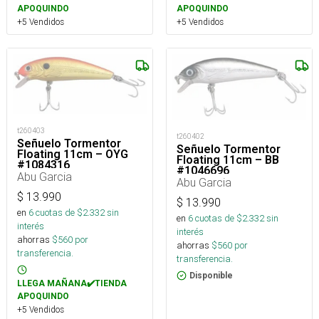
APOQUINDO
APOQUINDO
+5 Vendidos
+5 Vendidos
t260403
t260402
Señuelo Tormentor
Señuelo Tormentor
Floating 11cm – OYG
Floating 11cm – BB
#1084316
#1046696
Abu Garcia
Abu Garcia
$
13.990
$
13.990
en
6
cuotas de $
2.332
sin
en
6
cuotas de $
2.332
sin
interés
interés
ahorras
$
560
por
ahorras
$
560
por
transferencia.
transferencia.
Disponible
LLEGA MAÑANA✔️TIENDA
APOQUINDO
+5 Vendidos