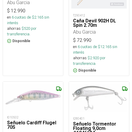
Abu Garcia
$
12.990
T290412
en
6
cuotas de $
2.165
sin
Caña Devil 902H DL
interés
Spin 2.70m
ahorras
$
520
por
Abu Garcia
transferencia.
$
72.990
Disponible
en
6
cuotas de $
12.165
sin
interés
ahorras
$
2.920
por
transferencia.
Disponible
t010502
t280401
Señuelo Cardiff Flugel
Señuelo Tormentor
70S
Floating 9,0cm