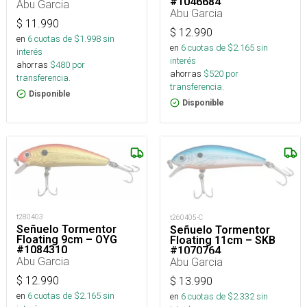
#1046684
Abu Garcia
Abu Garcia
$
11.990
$
12.990
en
6
cuotas de $
1.998
sin
en
6
cuotas de $
2.165
sin
interés
interés
ahorras
$
480
por
ahorras
$
520
por
transferencia.
transferencia.
Disponible
Disponible
t280403
t260405-C
Señuelo Tormentor
Señuelo Tormentor
Floating 9cm – OYG
Floating 11cm – SKB
#1084310
#1070764
Abu Garcia
Abu Garcia
$
12.990
$
13.990
en
6
cuotas de $
2.165
sin
en
6
cuotas de $
2.332
sin