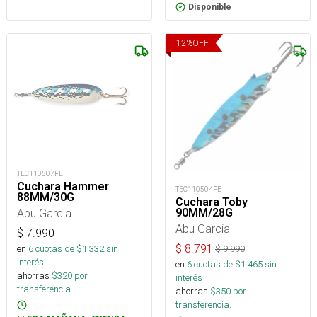
Disponible
12
%
OFF
TEC110507FE
Cuchara Hammer
TEC110504FE
88MM/30G
Cuchara Toby
Abu Garcia
90MM/28G
Abu Garcia
$
7.990
$
8.791
en
6
cuotas de $
1.332
sin
$
9.990
interés
en
6
cuotas de $
1.465
sin
ahorras
$
320
por
interés
transferencia.
ahorras
$
350
por
transferencia.