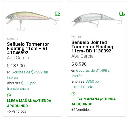
t260401
t260404
Señuelo Jointed
Señuelo Tormentor
Tormentor Floating
Floating 11cm – RT
11cm- BB 1130092
#1046692
Abu Garcia
Abu Garcia
$
8.990
$
13.990
en
6
cuotas de $
1.498
sin
en
6
cuotas de $
2.332
sin
interés
interés
ahorras
$
360
por
ahorras
$
560
por
transferencia.
transferencia.
LLEGA MAÑANA✔️TIENDA
LLEGA MAÑANA✔️TIENDA
APOQUINDO
APOQUINDO
+5 Vendidos
+5 Vendidos