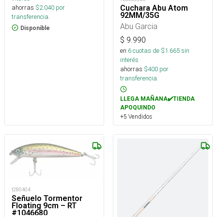
Cuchara Abu Atom
ahorras
$
2.040
por
92MM/35G
transferencia.
Abu Garcia
Disponible
$
9.990
en
6
cuotas de $
1.665
sin
interés
ahorras
$
400
por
transferencia.
LLEGA MAÑANA✔️TIENDA
APOQUINDO
+5 Vendidos
t280404
Señuelo Tormentor
Floating 9cm – RT
#1046680