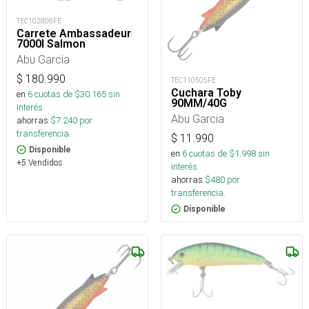
TEC102806FE
Carrete Ambassadeur
7000I Salmon
Abu Garcia
$
180.990
TEC110505FE
Cuchara Toby
en
6
cuotas de $
30.165
sin
90MM/40G
interés
Abu Garcia
ahorras
$
7.240
por
transferencia.
$
11.990
Disponible
en
6
cuotas de $
1.998
sin
+5 Vendidos
interés
ahorras
$
480
por
transferencia.
Disponible