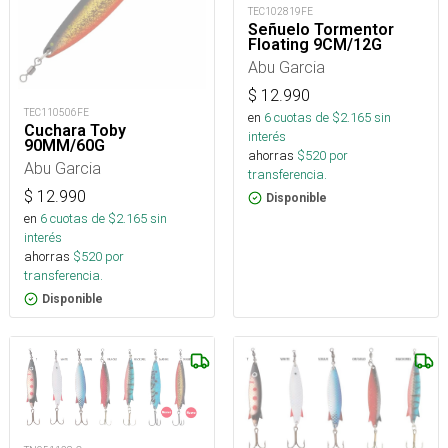
TEC102819FE
Señuelo Tormentor
Floating 9CM/12G
Abu Garcia
$
12.990
TEC110506FE
en
6
cuotas de $
2.165
sin
Cuchara Toby
interés
90MM/60G
ahorras
$
520
por
Abu Garcia
transferencia.
$
12.990
Disponible
en
6
cuotas de $
2.165
sin
interés
ahorras
$
520
por
transferencia.
Disponible