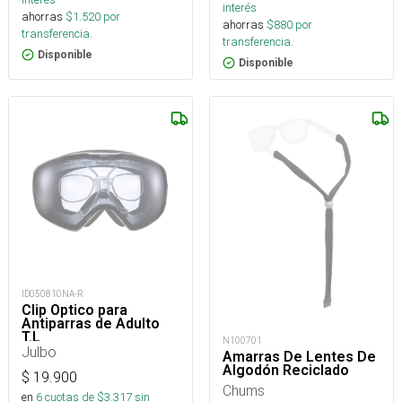
interés
ahorras
$
1.520
por
ahorras
$
880
por
transferencia.
transferencia.
Disponible
Disponible
ID050810NA-R
Clip Optico para
Antiparras de Adulto
T.L
N100701
Julbo
Amarras De Lentes De
Algodón Reciclado
$
19.900
Chums
en
6
cuotas de $
3.317
sin