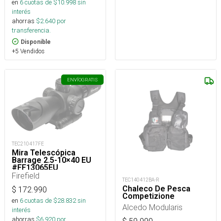
en
6
cuotas de $
10.998
sin
interés
ahorras
$
2.640
por
transferencia.
Disponible
+5 Vendidos
ENVÍO
GRATIS
TEC210417FE
Mira Telescópica
Barrage 2.5-10×40 EU
#FF13065EU
Firefield
TEC140412BA-R
Chaleco De Pesca
$
172.990
Competizione
en
6
cuotas de $
28.832
sin
Alcedo Modularis
interés
ahorras
$
6.920
por