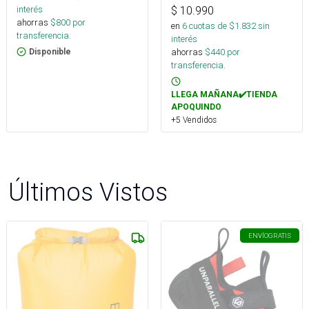
interés
$
10.990
ahorras
$
800
por
en
6
cuotas de $
1.832
sin
transferencia.
interés
ahorras
$
440
por
Disponible
transferencia.
LLEGA MAÑANA✔️TIENDA
APOQUINDO
+5 Vendidos
Últimos Vistos
ENVÍO
GRATIS