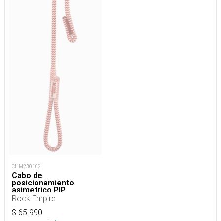
CHM230102
Cabo de
posicionamiento
asimetrico PIP
regulable 15 a 85 cm
Rock Empire
$
65.990