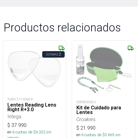
Productos relacionados
2
ÚLTIMAS
TUSA171110NA-R
ODR083006-C
Lentes Reading Lens
Kit de Cuidado para
Right R+3.0
Lentes
Intega
Croakies
$
37.990
$
21.990
en
6
cuotas de $
6.332
sin
en
6
cuotas de $
3.665
sin
interés