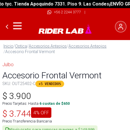
yc. Tienda Apoquindo 7331. Piso 9. Las Condes
¡ENVÍO GRATI
+56 2 2244 3777
|
Inicio
/
Optica
/
Accesorios Anteojos
/
Accesorios Anteojos
/
Accesorio Frontal Vermont
Julbo
Accesorio Frontal Vermont
SKU:
OUT25402-C
+5 VENDIDOS
$
3.900
Precio Tarjetas: Hasta
6
cuotas de $
650
$
3.744
4
% OFF
Precio Transferencia Bancaria
Envío gratis para compras mayores a $149.999