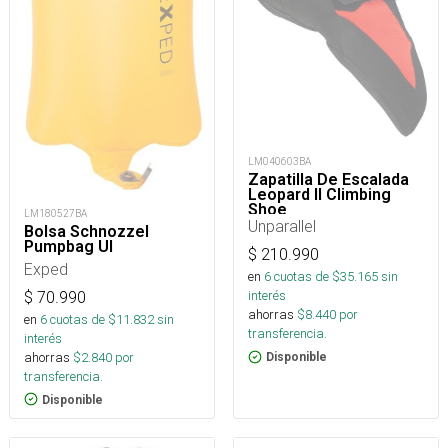
LM040603BA
Zapatilla De Escalada
Leopard II Climbing
Shoe
LM180527BA
Unparallel
Bolsa Schnozzel
Pumpbag Ul
$
210.990
Exped
en
6
cuotas de $
35.165
sin
interés
$
70.990
ahorras
$
8.440
por
en
6
cuotas de $
11.832
sin
transferencia.
interés
ahorras
$
2.840
por
Disponible
transferencia.
Disponible