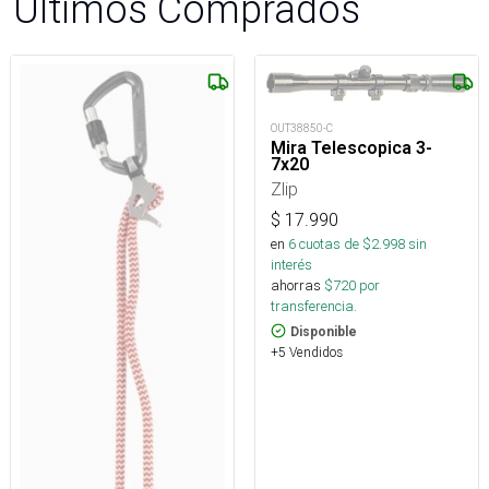
Últimos Comprados
OUT38850-C
Mira Telescopica 3-
7x20
Zlip
$
17.990
en
6
cuotas de $
2.998
sin
interés
ahorras
$
720
por
transferencia.
Disponible
+5 Vendidos