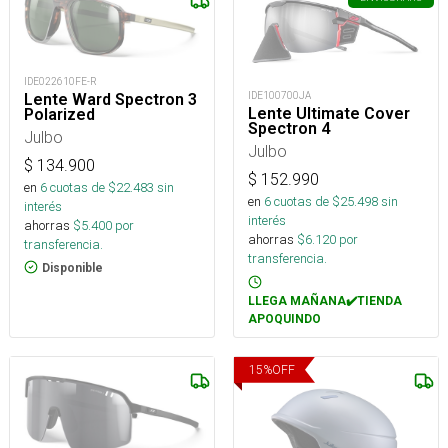
IDE022610FE-R
IDE100700JA
Lente Ward Spectron 3
Lente Ultimate Cover
Polarized
Spectron 4
Julbo
Julbo
$
134.900
$
152.990
en
6
cuotas de $
22.483
sin
en
6
cuotas de $
25.498
sin
interés
interés
ahorras
$
5.400
por
ahorras
$
6.120
por
transferencia.
transferencia.
Disponible
LLEGA MAÑANA✔️TIENDA
APOQUINDO
15
%
OFF