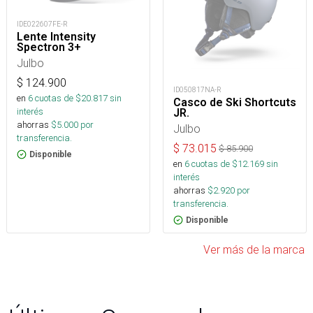
IDE022607FE-R
Lente Intensity
Spectron 3+
Julbo
$
124.900
ID050817NA-R
en
6
cuotas de $
20.817
sin
Casco de Ski Shortcuts
interés
JR.
ahorras
$
5.000
por
Julbo
transferencia.
$
73.015
$
85.900
Disponible
en
6
cuotas de $
12.169
sin
interés
ahorras
$
2.920
por
transferencia.
Disponible
Ver más de la marca