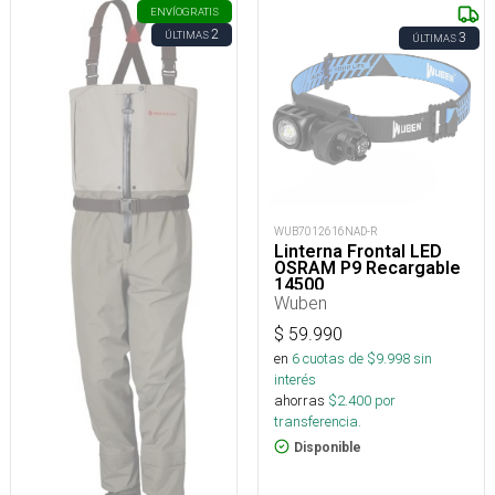
ENVÍO
GRATIS
2
ÚLTIMAS
3
ÚLTIMAS
WUB7012616NAD-R
Linterna Frontal LED
OSRAM P9 Recargable
14500
Wuben
$
59.990
en
6
cuotas de $
9.998
sin
interés
ahorras
$
2.400
por
transferencia.
Disponible