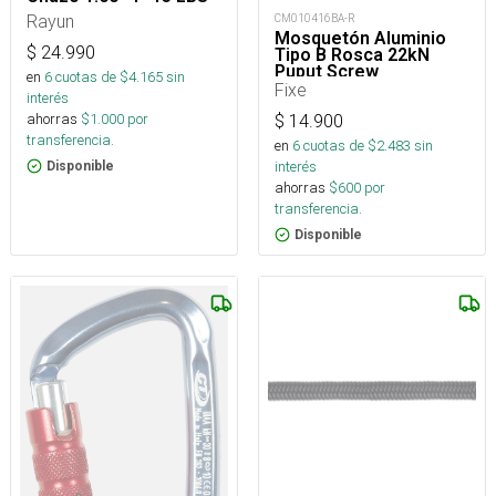
Rayun
CM010416BA-R
Mosquetón Aluminio
$
24.990
Tipo B Rosca 22kN
Puput Screw
en
6
cuotas de $
4.165
sin
Fixe
interés
ahorras
$
1.000
por
$
14.900
transferencia.
en
6
cuotas de $
2.483
sin
interés
Disponible
ahorras
$
600
por
transferencia.
Disponible