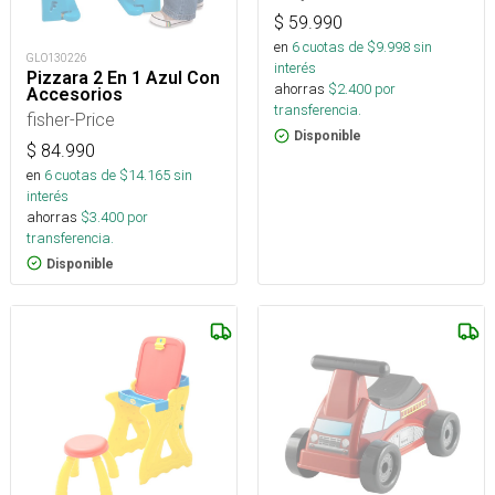
$
59.990
en
6
cuotas de $
9.998
sin
GLO130226
interés
Pizzara 2 En 1 Azul Con
ahorras
$
2.400
por
Accesorios
transferencia.
fisher-Price
Disponible
$
84.990
en
6
cuotas de $
14.165
sin
interés
ahorras
$
3.400
por
transferencia.
Disponible