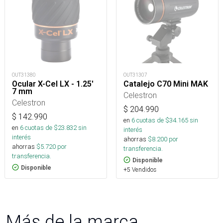
OUT31380
OUT31307
Ocular X-Cel LX - 1.25'
Catalejo C70 Mini MAK
7 mm
Celestron
Celestron
$
204.990
$
142.990
en
6
cuotas de $
34.165
sin
en
6
cuotas de $
23.832
sin
interés
interés
ahorras
$
8.200
por
ahorras
$
5.720
por
transferencia.
transferencia.
Disponible
Disponible
+5 Vendidos
Más de la marca