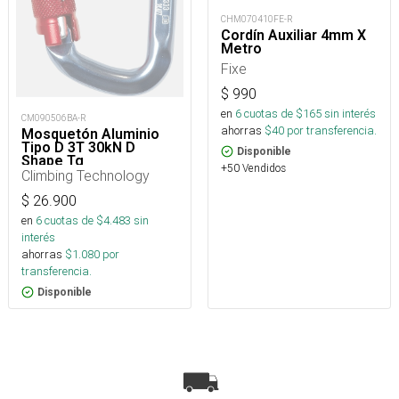
CHM070410FE-R
Cordín Auxiliar 4mm X
Metro
Fixe
$
990
en
6
cuotas de $
165
sin interés
CM090506BA-R
ahorras
$
40
por transferencia.
Mosquetón Aluminio
Tipo D 3T 30kN D
Disponible
Shape Tg
+50 Vendidos
Climbing Technology
$
26.900
en
6
cuotas de $
4.483
sin
interés
ahorras
$
1.080
por
transferencia.
Disponible