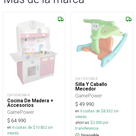
GM110413BA-R
Silla Y Caballo
Mecedor
GamePower
GM150403BA-R
Cocina De Madera +
$
49.990
Accesorios
en
6
cuotas de $
8.332
sin
GamePower
interés
$
64.990
ahorras
$
2.000
por
en
6
cuotas de $
10.832
sin
transferencia.
interés
Disponible