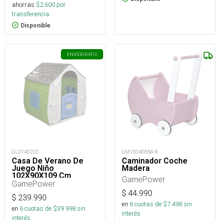
ahorras
$
2.600
por
transferencia.
Disponible
ENVÍO
GRATIS
GLO140200
GM150408BA-R
Casa De Verano De
Caminador Coche
Juego Niño
Madera
102X90X109 Cm
GamePower
GamePower
$
44.990
$
239.990
en
6
cuotas de $
7.498
sin
en
6
cuotas de $
39.998
sin
interés
interés