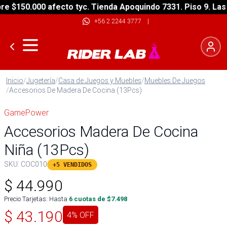
$150.000 afecto tyc. Tienda Apoquindo 7331. Piso 9. Las C
+56 2 2244 3777
|
Inicio
/
Jugetería
/
Casa de Juegos y Muebles
/
Muebles De Juegos
/
Accesorios De Madera De Cocina (13Pcs)
GamePower
Accesorios Madera De Cocina
Niña (13Pcs)
SKU:
COC010
+5 VENDIDOS
$
44.990
Precio Tarjetas: Hasta
6
cuotas de $
7.498
$
43.190
4
% OFF