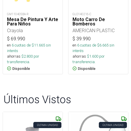
GM110405BA-R
GLO140216-C
Mesa De Pintura Y Arte
Moto Carro De
Para Niños
Bomberos
Crayola
AMERICAN PLASTIC
$
69.990
$
39.990
en
6
cuotas de $
11.665
sin
en
6
cuotas de $
6.665
sin
interés
interés
ahorras
$
2.800
por
ahorras
$
1.600
por
transferencia.
transferencia.
Disponible
Disponible
Últimos Vistos
ÚLTIMA UNIDAD
ÚLTIMA UNIDAD