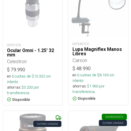
OUT34572-C
OUT31376
Lupa Magniflex Manos
Ocular Omni - 1.25' 32
Libres
mm
Carson
Celestron
$
48.990
$
79.990
en
6
cuotas de $
8.165
sin
en
6
cuotas de $
13.332
sin
interés
interés
ahorras
$
1.960
por
ahorras
$
3.200
por
transferencia.
transferencia.
Disponible
Disponible
ENVÍO
GRATIS
ÚLTIMA UNIDAD
ÚLTIMA UNIDAD