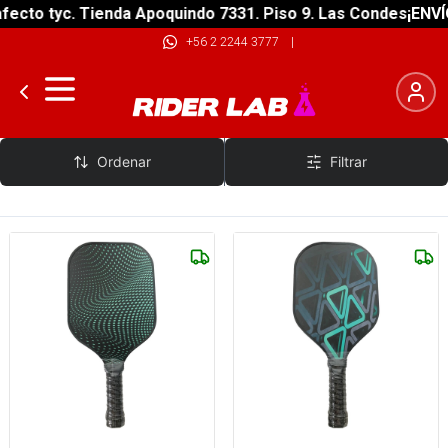
ecto tyc. Tienda Apoquindo 7331. Piso 9. Las Condes
¡ENVÍO
+56 2 2244 3777
|
Adventure Trading
Ordenar
Filtrar