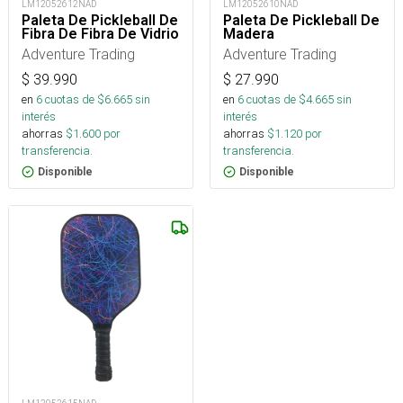
LM12052612NAD
LM12052610NAD
Paleta De Pickleball De
Paleta De Pickleball De
Fibra De Fibra De Vidrio
Madera
Adventure Trading
Adventure Trading
$
39.990
$
27.990
en
6
cuotas de $
6.665
sin
en
6
cuotas de $
4.665
sin
interés
interés
ahorras
$
1.600
por
ahorras
$
1.120
por
transferencia.
transferencia.
Disponible
Disponible