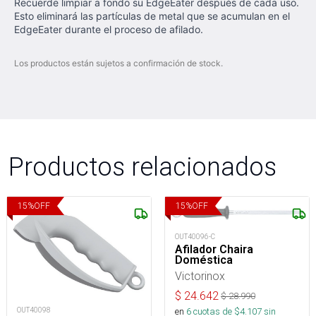
Recuerde limpiar a fondo su EdgeEater después de cada uso.
Esto eliminará las partículas de metal que se acumulan en el
EdgeEater durante el proceso de afilado.
Los productos están sujetos a confirmación de stock.
Productos relacionados
15
%
OFF
15
%
OFF
OUT40096-C
Afilador Chaira
Doméstica
Victorinox
$
24.642
$
28.990
en
6
cuotas de $
4.107
sin
OUT40098