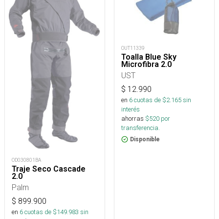
OUT11339
Toalla Blue Sky
Microfibra 2.0
UST
$
12.990
en
6
cuotas de $
2.165
sin
interés
ahorras
$
520
por
transferencia.
Disponible
OD030801BA
Traje Seco Cascade
2.0
Palm
$
899.900
en
6
cuotas de $
149.983
sin