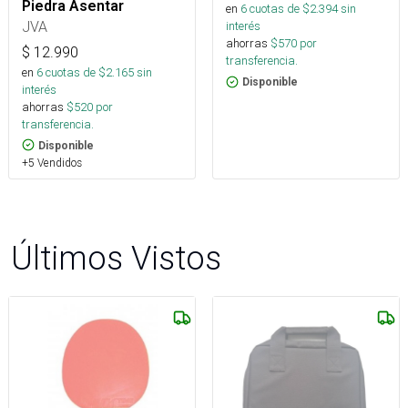
Piedra Asentar
en
6
cuotas de $
2.394
sin
JVA
interés
ahorras
$
570
por
$
12.990
transferencia.
en
6
cuotas de $
2.165
sin
Disponible
interés
ahorras
$
520
por
transferencia.
Disponible
+5 Vendidos
Últimos Vistos