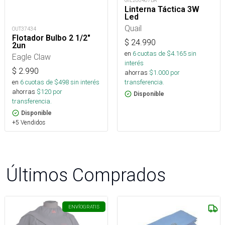
GIL200407BA
Linterna Táctica 3W
Led
Quail
OUT37434
Flotador Bulbo 2 1/2"
$
24.990
2un
en
6
cuotas de $
4.165
sin
Eagle Claw
interés
$
2.990
ahorras
$
1.000
por
en
6
cuotas de $
498
sin interés
transferencia.
ahorras
$
120
por
Disponible
transferencia.
Disponible
+5 Vendidos
Últimos Comprados
ENVÍO
GRATIS