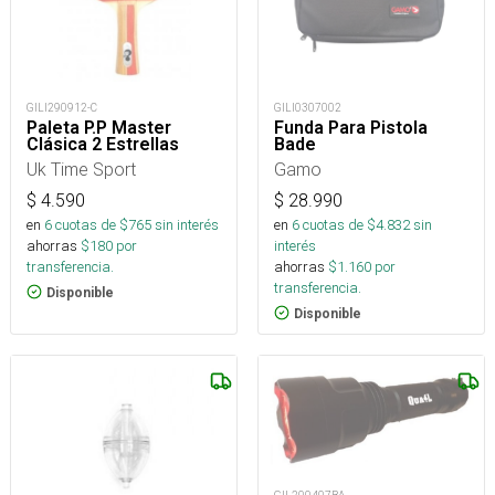
GILI290912-C
GILI0307002
Paleta P.P Master
Funda Para Pistola
Clásica 2 Estrellas
Bade
Uk Time Sport
Gamo
$
4.590
$
28.990
en
6
cuotas de $
765
sin interés
en
6
cuotas de $
4.832
sin
ahorras
$
180
por
interés
transferencia.
ahorras
$
1.160
por
transferencia.
Disponible
Disponible