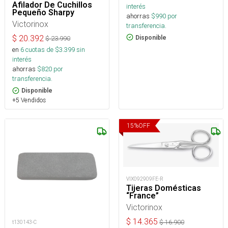
Afilador De Cuchillos
interés
Pequeño Sharpy
ahorras
$
990
por
Victorinox
transferencia.
$
20.392
Disponible
$
23.990
en
6
cuotas de $
3.399
sin
interés
ahorras
$
820
por
transferencia.
Disponible
+5 Vendidos
15
%
OFF
VIX092909FE-R
Tijeras Domésticas
“France”
Victorinox
$
14.365
$
16.900
t130143-C