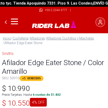
 tyc. Tienda Apoquindo 7331. Piso 9. Las Condes
¡ENVÍO GRA
+56 2 2244 3777
|
Inicio
/
Cuchillería
/
Afiladores
/
Afiladores Cuchillos y Machetes
/
Afilador Edge Eater Stone
Smith's
Afilador Edge Eater Stone / Color
Amarillo
SKU:
50910
+5 VENDIDOS
$
10.990
Precio Tarjetas: Hasta
6
cuotas de $
1.832
$
10.550
4
% OFF