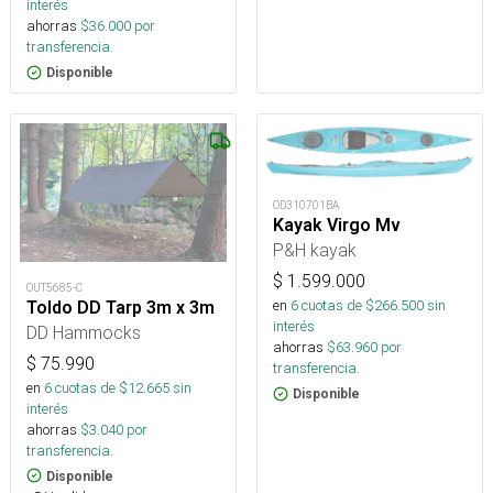
interés
ahorras
$
36.000
por
transferencia.
Disponible
OD310701BA
Kayak Virgo Mv
P&H kayak
$
1.599.000
OUT5685-C
en
6
cuotas de $
266.500
sin
Toldo DD Tarp 3m x 3m
interés
DD Hammocks
ahorras
$
63.960
por
$
75.990
transferencia.
en
6
cuotas de $
12.665
sin
Disponible
interés
ahorras
$
3.040
por
transferencia.
Disponible