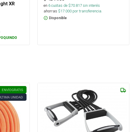
ight XR
en
6
cuotas de $
70.817
sin interés
ahorras
$
17.000
por transferencia.
Disponible
s
.
POQUINDO
ENVÍO
GRATIS
ÚLTIMA UNIDAD