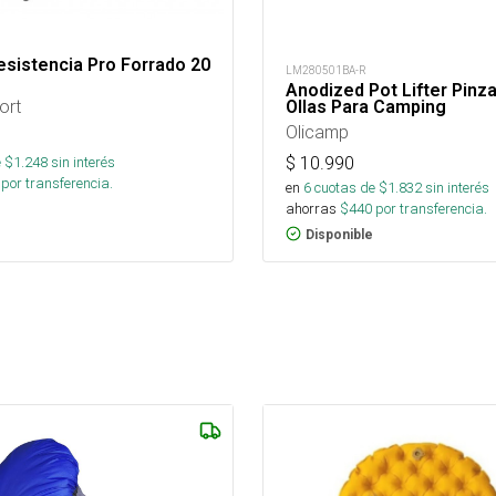
sistencia Pro Forrado 20
LM280501BA-R
Anodized Pot Lifter Pinz
ort
Ollas Para Camping
Olicamp
$
10.990
 $
1.248
sin interés
por transferencia.
en
6
cuotas de $
1.832
sin interés
ahorras
$
440
por transferencia.
Disponible