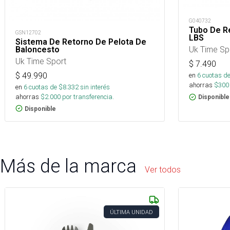
G040732
Tubo De Re
GSN12702
LBS
Sistema De Retorno De Pelota De
Uk Time Sp
Baloncesto
Uk Time Sport
$
7.490
$
49.990
en
6
cuotas de
ahorras
$
300
en
6
cuotas de $
8.332
sin interés
ahorras
$
2.000
por transferencia.
Disponible
Disponible
Más de la marca
Ver todos
ÚLTIMA UNIDAD