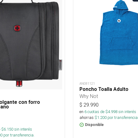
AN081121
Poncho Toalla Adulto
Why Not
olgante con forro
$
29.990
iano
en
6
cuotas de $
4.998
sin interés
ahorras
$
1.200
por transferencia
Disponible
 $
6.150
sin interés
80
por transferencia.