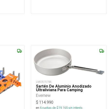
LM030707BA
Sartén De Aluminio Anodizado
Ultraliviana Para Camping
Evernew
$
114.990
en
6
cuotas de $
19.165
sin interés