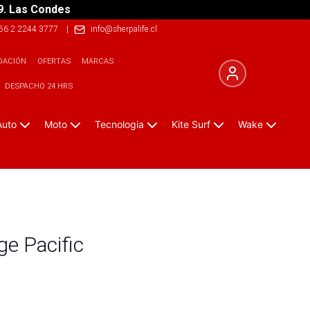
9. Las Condes
56 2 2244 3777
|
info@sherpalife.cl
DACIÓN
OFERTAS
MARCAS
DESPACHO 24 HRS
Auto
Moto
Tecnologia
Kite Surf
Wake
ge Pacific