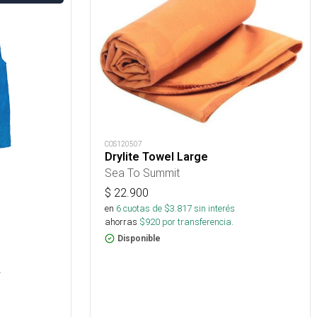
COS120507
Drylite Towel Large
Sea To Summit
$
22.900
en
6
cuotas de $
3.817
sin interés
ahorras
$
920
por transferencia.
Disponible
.