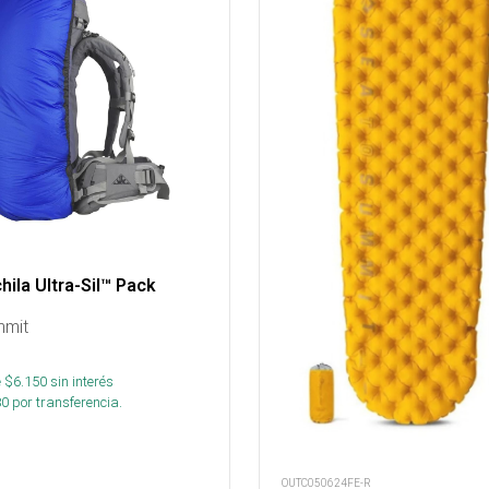
ila Ultra-Sil™ Pack
mmit
 $
6.150
sin interés
80
por transferencia.
OUTC050624FE-R