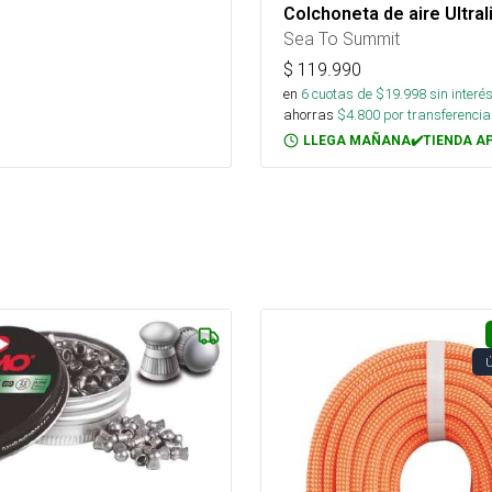
Colchoneta de aire Ultral
Sea To Summit
$
119.990
en
6
cuotas de $
19.998
sin interé
ahorras
$
4.800
por transferencia
LLEGA MAÑANA✔️TIENDA A