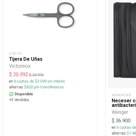
v120119
Tijera De Uñas
Victorinox
$
20.392
$
23.990
en
6
cuotas de $
3.399
sin interés
ahorras
$
820
por transferencia.
Disponible
VIX160413FE
+5 Vendidos
Neceser c
antibacter
Wenger
$
36.900
en
6
cuotas de
ahorras
$
1.4