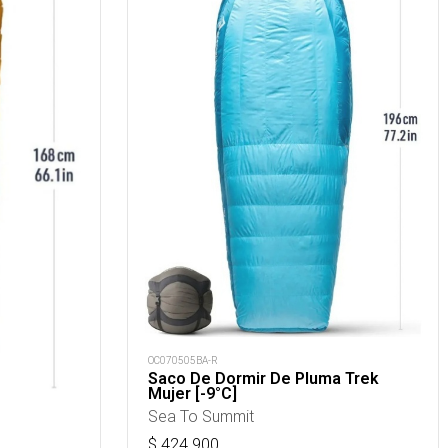
OC070505BA-R
Saco De Dormir De Pluma Trek
Mujer [-9°C]
Sea To Summit
$
424.900