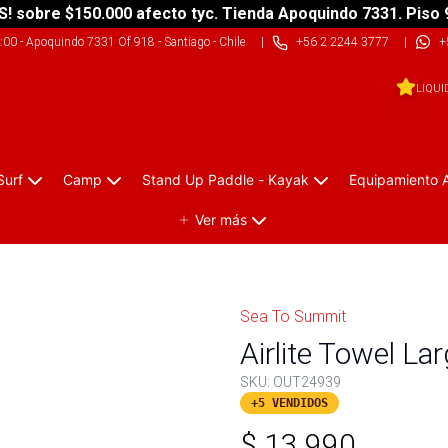
S! sobre $150.000 afecto tyc. Tienda Apoquindo 7331. Piso 
9:00
-
Apoquindo 7331 Of 918 - Santiago - Chile
|
+56 2 2244 3777
|
+
LIQUI
Surf
Camp
Stand Up Paddle - Kayak
Equipamiento 
Ver más
Sea To Summit
Airlite Towel Lar
SKU:
OUT24939
+5 VENDIDOS
$
13.990