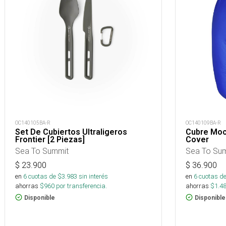
OC140105BA-R
OC140109BA-R
Set De Cubiertos Ultraligeros
Cubre Moch
Frontier [2 Piezas]
Cover
Sea To Summit
Sea To Su
$
23.900
$
36.900
en
6
cuotas de $
3.983
sin interés
en
6
cuotas de
ahorras
$
960
por transferencia.
ahorras
$
1.4
Disponible
Disponible