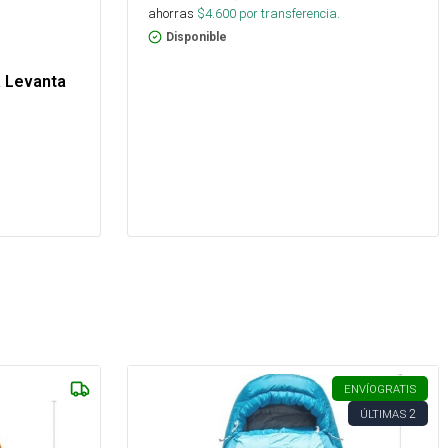
ahorras
$
4.600
por transferencia.
Disponible
a Levanta
ENVÍO
GRATIS
2
ÚLTIMAS