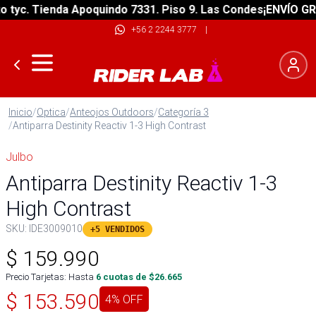
yc. Tienda Apoquindo 7331. Piso 9. Las Condes
¡ENVÍO GRATI
+56 2 2244 3777
|
Inicio
/
Optica
/
Anteojos Outdoors
/
Categoría 3
/
Antiparra Destinity Reactiv 1-3 High Contrast
Julbo
Antiparra Destinity Reactiv 1-3
High Contrast
SKU:
IDE3009010
+5 VENDIDOS
$
159.990
Precio Tarjetas: Hasta
6
cuotas de $
26.665
$
153.590
4
% OFF