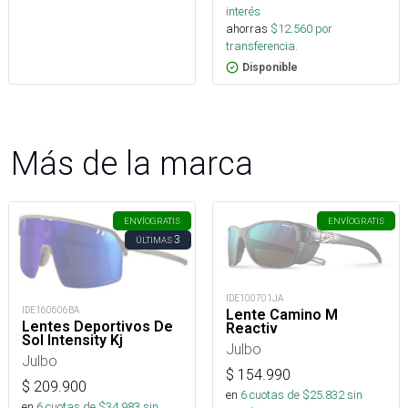
interés
ahorras
$
12.560
por
transferencia.
Disponible
Más de la marca
ENVÍO
GRATIS
ENVÍO
GRATIS
3
ÚLTIMAS
IDE100701JA
IDE160606BA
Lente Camino M
Lentes Deportivos De
Reactiv
Sol Intensity Kj
Julbo
Julbo
$
154.990
$
209.900
en
6
cuotas de $
25.832
sin
en
6
cuotas de $
34.983
sin