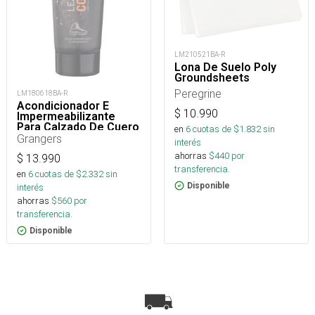
LM210521BA-R
Lona De Suelo Poly
Groundsheets
Peregrine
LM180618BA-R
Acondicionador E
$
10.990
Impermeabilizante
Para Calzado De Cuero
en
6
cuotas de $
1.832
sin
75 Ml
Grangers
interés
ahorras
$
440
por
$
13.990
transferencia.
en
6
cuotas de $
2.332
sin
Disponible
interés
ahorras
$
560
por
transferencia.
Disponible