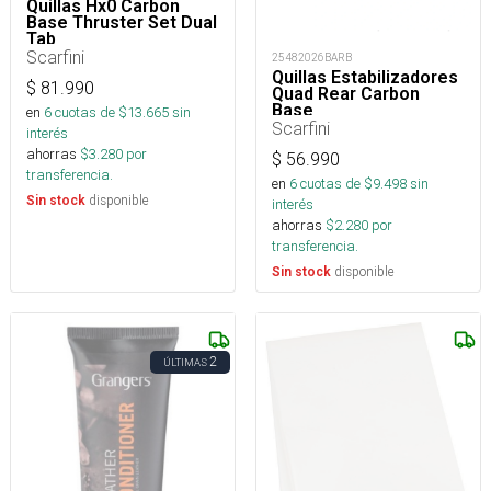
Quillas Hx0 Carbon
Base Thruster Set Dual
Tab
Scarfini
25482026BARB
Quillas Estabilizadores
$
81.990
Quad Rear Carbon
Base
en
6
cuotas de $
13.665
sin
Scarfini
interés
ahorras
$
3.280
por
$
56.990
transferencia.
en
6
cuotas de $
9.498
sin
disponible
Sin stock
interés
ahorras
$
2.280
por
transferencia.
disponible
Sin stock
2
ÚLTIMAS