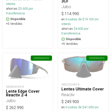
3CF
interés
Julbo
ahorras
$
3.600
por
transferencia.
$
114.990
en
6
cuotas de $
19.165
sin
Disponible
interés
+5 Vendidos
ahorras
$
4.600
por
transferencia.
Disponible
+5 Vendidos
ENVÍO
GRATIS
ENVÍO
GRATIS
IDE022534FE-R
IDE080303FE-R
Lentes Ultimate Cover
Lente Edge Cover
Reactiv
Reactiv 2-4
Julbo
$
249.900
en
6
cuotas de $
41.650
sin
$
262.990