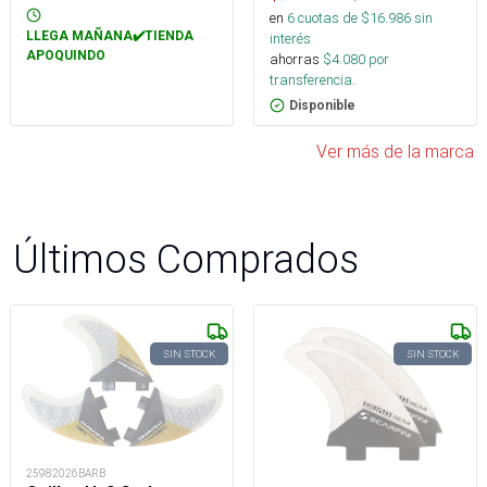
en
6
cuotas de $
16.986
sin
LLEGA MAÑANA✔️TIENDA
interés
APOQUINDO
ahorras
$
4.080
por
transferencia.
Disponible
Ver más de la marca
Últimos Comprados
SIN STOCK
SIN STOCK
25982026BARB