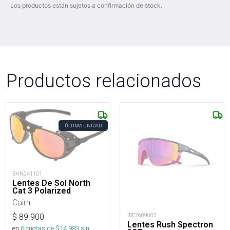
Los productos están sujetos a confirmación de stock.
Productos relacionados
ÚLTIMA UNIDAD
BHN041101
Lentes De Sol North
Cat 3 Polarized
Cairn
IDE2609003
$
89.900
Lentes Rush Spectron
en
6
cuotas de $
14.983
sin