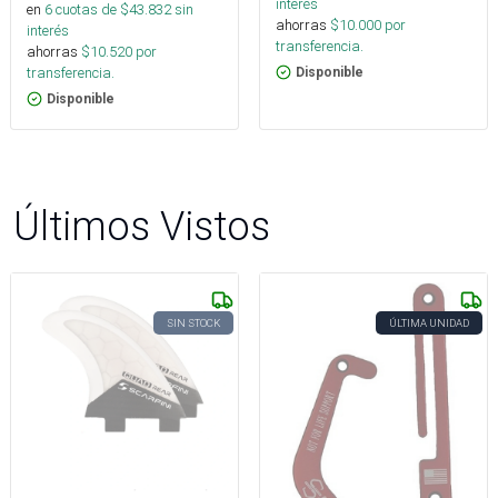
interés
en
6
cuotas de $
43.832
sin
ahorras
$
10.000
por
interés
transferencia.
ahorras
$
10.520
por
transferencia.
Disponible
Disponible
Últimos Vistos
SIN STOCK
ÚLTIMA UNIDAD