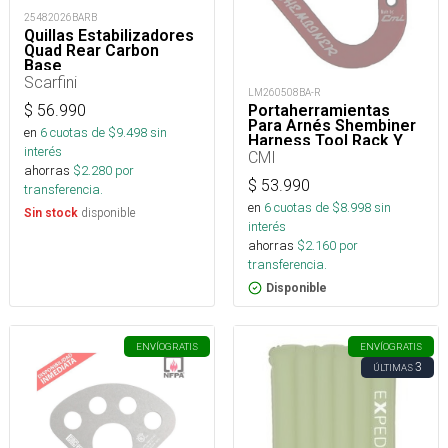
25482026BARB
Quillas Estabilizadores
Quad Rear Carbon
Base
Scarfini
LM260508BA-R
$
56.990
Portaherramientas
Para Arnés Shembiner
en
6
cuotas de $
9.498
sin
Harness Tool Rack Y
interés
Arborismo
CMI
ahorras
$
2.280
por
$
53.990
transferencia.
en
6
cuotas de $
8.998
sin
disponible
Sin stock
interés
ahorras
$
2.160
por
transferencia.
Disponible
ENVÍO
GRATIS
ENVÍO
GRATIS
3
ÚLTIMAS