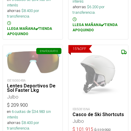
interés
interés
ahorras
$
6.200
por
ahorras
$
8.400
por
transferencia.
transferencia.
LLEGA MAÑANA✔️TIENDA
LLEGA MAÑANA✔️TIENDA
APOQUINDO
APOQUINDO
15
%
OFF
ENVÍO
GRATIS
IDE160604BA
Lentes Deportivos De
Sol Faster Lkg
Julbo
$
209.900
ID050816NA
en
6
cuotas de $
34.983
sin
Casco de Ski Shortcuts
interés
Julbo
ahorras
$
8.400
por
transferencia.
$
101.915
$
119.900