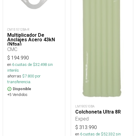
CM151012BA-R
Multiplicador De
Anclajes Acero 43kN
(Nfpa)
CMC
$
194.990
en
6
cuotas de $
32.498
sin
interés
ahorras
$
7.800
por
transferencia.
Disponible
+5 Vendidos
LM190510BA
Colchoneta Ultra 8R
Exped
$
313.990
en
6
cuotas de $
52.332
sin