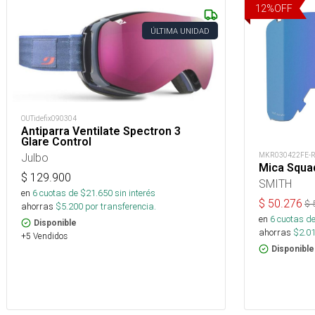
12
%
OFF
ÚLTIMA UNIDAD
OUTidefix090304
Antiparra Ventilate Spectron 3
Glare Control
MKR030422FE-
Julbo
Mica Squa
$
129.900
SMITH
en
6
cuotas de $
21.650
sin interés
$
50.276
$
ahorras
$
5.200
por transferencia.
en
6
cuotas de
Disponible
ahorras
$
2.0
+5 Vendidos
Disponible