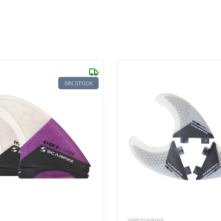
SIN STOCK
25882026BARB