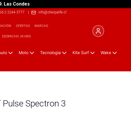
9. Las Condes
56 2 2244 3777
|
info@sherpalife.cl
DACIÓN
OFERTAS
MARCAS
DESPACHO 24 HRS
Auto
Moto
Tecnologia
Kite Surf
Wake
í Pulse Spectron 3