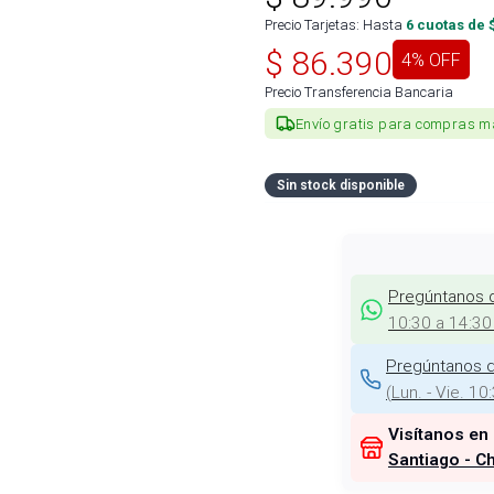
Precio Tarjetas: Hasta
6
cuotas de 
$
86.390
4
% OFF
Precio Transferencia Bancaria
Envío gratis para compras m
Sin stock disponible
Pregúntanos 
10:30 a 14:30
Pregúntanos d
(
Lun. - Vie. 10
Visítanos en
Santiago - Ch