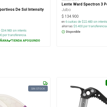
Lente Ward Spectron 3 P
Julbo
ortivos De Sol Intensity
$
134.900
en
6
cuotas de $
22.483
sin interé
ahorras
$
5.400
por transferencia
 $
34.983
sin interés
Disponible
00
por transferencia.
ÑANA✔️TIENDA APOQUINDO
SIN STOCK