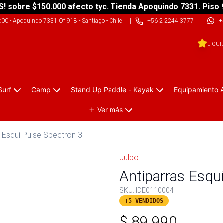
S! sobre $150.000 afecto tyc. Tienda Apoquindo 7331. Piso 
9:00
-
Apoquindo 7331 Of 918 - Santiago - Chile
|
+56 2 2244 3777
|
+
LIQUI
Surf
Camp
Stand Up Paddle - Kayak
Equipamiento 
Ver más
s Esquí Pulse Spectron 3
Julbo
Antiparras Esqu
SKU:
IDE0110004
+5 VENDIDOS
$
89.990