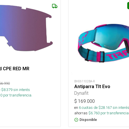
R
d CPE RED MR
BH061102BA-R
56.990
Antiparra Tlt Evo
 $
8.379
sin interés
Dynafit
10
por transferencia.
$
169.000
en
6
cuotas de $
28.167
sin interé
ahorras
$
6.760
por transferencia
Disponible