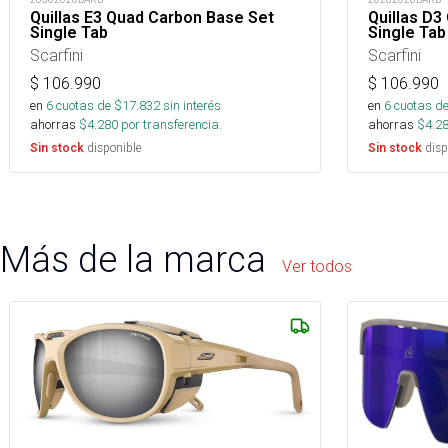
Quillas E3 Quad Carbon Base Set
Quillas D3
Single Tab
Single Tab
Scarfini
Scarfini
$
106.990
$
106.990
en
6
cuotas de $
17.832
sin interés
en
6
cuotas de
ahorras
$
4.280
por transferencia.
ahorras
$
4.2
disponible
disp
Sin stock
Sin stock
Más de la marca
Ver todos