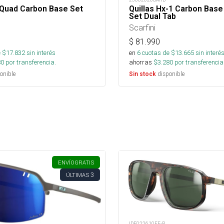
 Quad Carbon Base Set
Quillas Hx-1 Carbon Base
Set Dual Tab
Scarfini
$
81.990
 $
17.832
sin interés
en
6
cuotas de $
13.665
sin interé
80
por transferencia.
ahorras
$
3.280
por transferencia
onible
disponible
Sin stock
ENVÍO
GRATIS
3
ÚLTIMAS
IDE022610FE-R