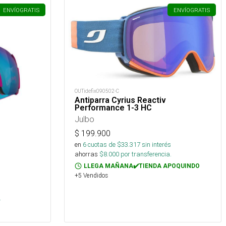
ENVÍO
GRATIS
ENVÍO
GRATIS
OUTidefix090502-C
Antiparra Cyrius Reactiv
Performance 1-3 HC
Julbo
$
199.900
en
6
cuotas de $
33.317
sin interés
ahorras
$
8.000
por transferencia.
LLEGA MAÑANA✔️TIENDA APOQUINDO
+5 Vendidos
s
.