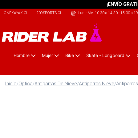
¡ENVÍO GRATI
ONEKAYAK.CL
|
209SPORTS.CL
|
SAFELIFE.CL
Lun. - Vie. 10:30 a 14:30 - 15:00 a 1
Hombre
Mujer
Bike
Skate - Longboard
Inicio
/
Optica
/
Antiparras De Nieve
/
Antiparras Nieve
/
Antiparra