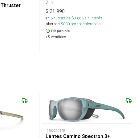
Zlip
 Thruster
$
21.990
en
6
cuotas de $
3.665
sin interés
ahorras
$
880
por transferencia.
Disponible
s
+5 Vendidos
.
IDE022601FE
Lentes Camino Spectron 3+