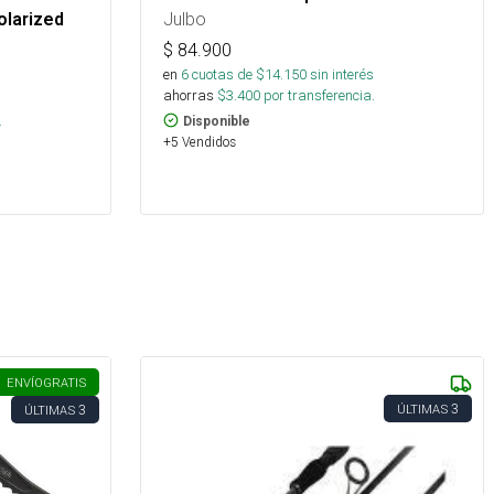
Julbo
olarized
$
84.900
en
6
cuotas de $
14.150
sin interés
ahorras
$
3.400
por transferencia.
s
.
Disponible
+5 Vendidos
ENVÍO
GRATIS
3
3
ÚLTIMAS
ÚLTIMAS