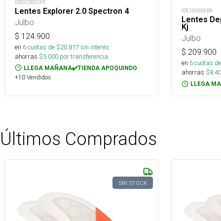
IDE022602FE
Lentes Explorer 2.0 Spectron 4
IDE160606BA
Lentes Dep
Julbo
Kj
$
124.900
Julbo
en
6
cuotas de $
20.817
sin interés
$
209.900
ahorras
$
5.000
por transferencia.
en
6
cuotas de
LLEGA MAÑANA✔️TIENDA APOQUINDO
ahorras
$
8.4
+10 Vendidos
LLEGA MA
Últimos Comprados
SIN STOCK