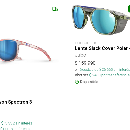
IDE080501FE-R
Lente Slack Cover Polar 
Julbo
$
159.990
en
6
cuotas de $
26.665
sin interé
ahorras
$
6.400
por transferencia
Disponible
yon Spectron 3
 $
13.332
sin interés
00
por transferencia.