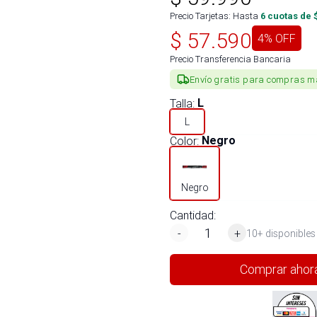
Precio Tarjetas: Hasta
6
cuotas de 
$
57.590
4
% OFF
Precio Transferencia Bancaria
Envío gratis para compras m
Talla
:
L
L
Color
:
Negro
Negro
Cantidad:
-
+
10+ disponibles
Comprar ahor