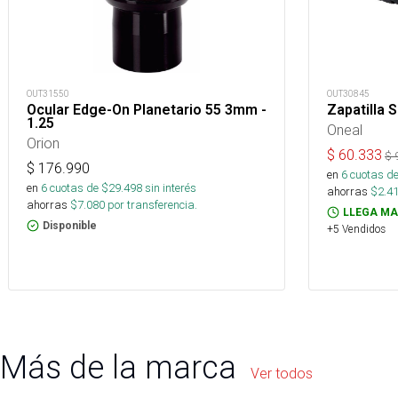
OUT31550
OUT30845
Ocular Edge-On Planetario 55 3mm -
Zapatilla 
1.25
Oneal
Orion
$
60.333
$
$
176.990
en
6
cuotas de
en
6
cuotas de $
29.498
sin interés
ahorras
$
2.4
ahorras
$
7.080
por transferencia.
LLEGA MA
Disponible
+5 Vendidos
Más de la marca
Ver todos