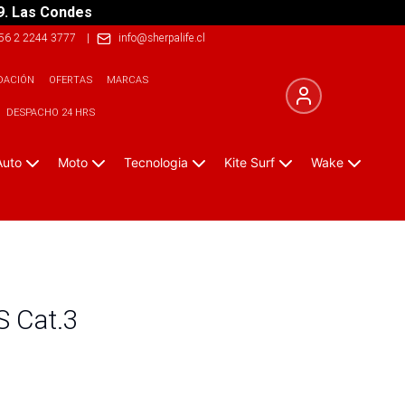
9. Las Condes
56 2 2244 3777
|
info@sherpalife.cl
DACIÓN
OFERTAS
MARCAS
DESPACHO 24 HRS
Auto
Moto
Tecnologia
Kite Surf
Wake
S Cat.3