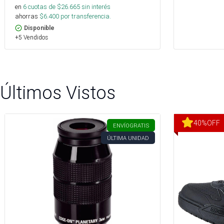
en
6
cuotas de $
26.665
sin interés
ahorras
$
6.400
por transferencia.
Disponible
+5 Vendidos
Últimos Vistos
40
%
OFF
ENVÍO
GRATIS
ÚLTIMA UNIDAD