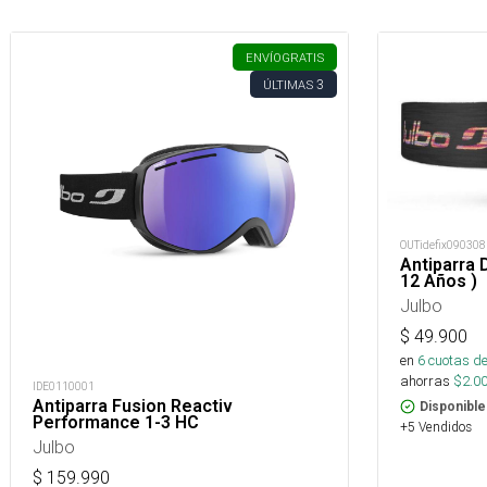
ENVÍO
GRATIS
3
ÚLTIMAS
OUTidefix090308
Antiparra 
12 Años )
Julbo
$
49.900
en
6
cuotas de
ahorras
$
2.0
IDE0110001
Antiparra Fusion Reactiv
Disponible
Performance 1-3 HC
+5 Vendidos
Julbo
$
159.990