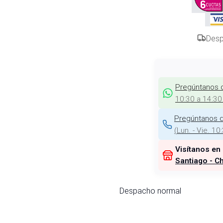
Desp
Pregúntanos 
10:30 a 14:30
Pregúntanos d
(
Lun. - Vie. 10
Visítanos en
Santiago - Ch
Despacho normal