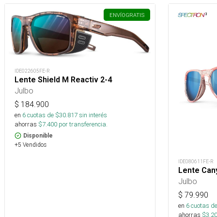
ENVÍO
GRATIS
IDE022605FE-R
Lente Shield M Reactiv 2-4
Julbo
$
184.900
en
6
cuotas de $
30.817
sin interés
ahorras
$
7.400
por transferencia.
Disponible
+5 Vendidos
IDE080611FE-R
Lente Can
Julbo
$
79.990
en
6
cuotas de
ahorras
$
3.2