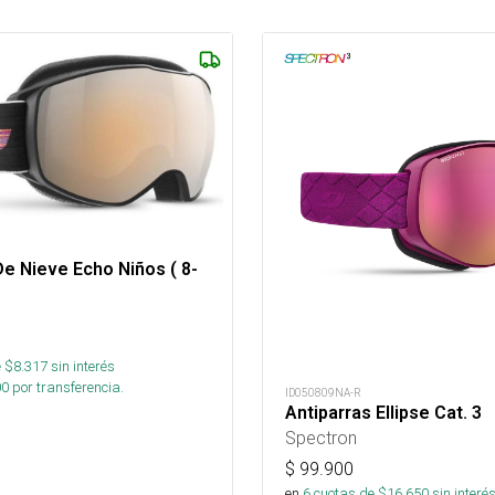
De Nieve Echo Niños ( 8-
 $
8.317
sin interés
00
por transferencia.
ID050809NA-R
Antiparras Ellipse Cat. 3
Spectron
$
99.900
en
6
cuotas de $
16.650
sin interé