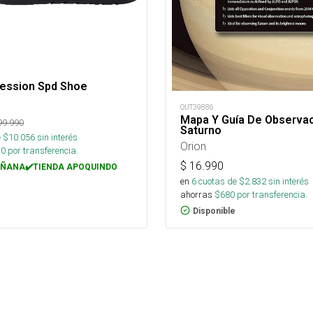
Session Spd Shoe
OUT39886
Mapa Y Guía De Observa
99.990
Saturno
 $
10.056
sin interés
Orion
10
por transferencia.
$
16.990
ÑANA✔️TIENDA APOQUINDO
en
6
cuotas de $
2.832
sin interés
ahorras
$
680
por transferencia.
Disponible