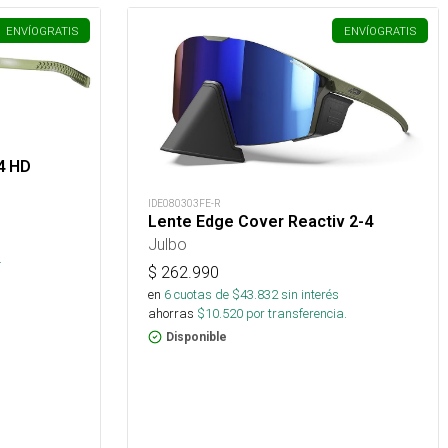
ENVÍO
GRATIS
ENVÍO
GRATIS
4 HD
IDE080303FE-R
Lente Edge Cover Reactiv 2-4
s
Julbo
.
$
262.990
en
6
cuotas de $
43.832
sin interés
ahorras
$
10.520
por transferencia.
Disponible