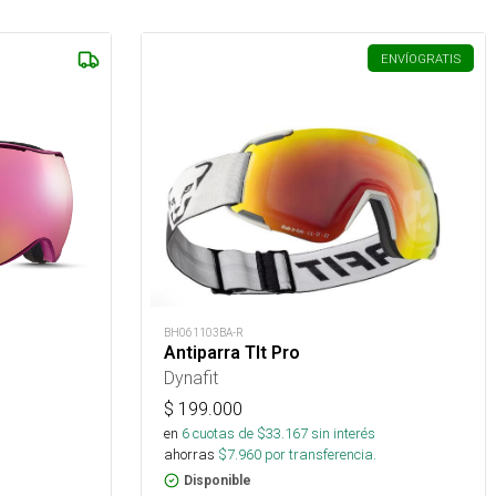
ENVÍO
GRATIS
BH061103BA-R
Antiparra Tlt Pro
Dynafit
$
199.000
en
6
cuotas de $
33.167
sin interés
ahorras
$
7.960
por transferencia.
Disponible
s