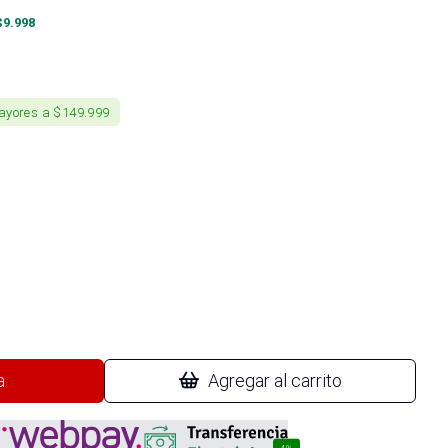
$
9.998
ayores a $149.999
a
Agregar al carrito
4%