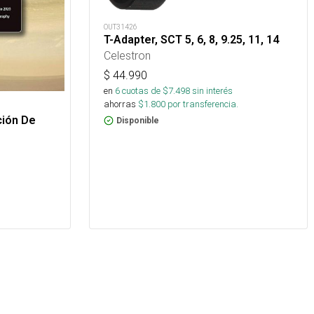
OUT31426
T-Adapter, SCT 5, 6, 8, 9.25, 11, 14
Celestron
$
44.990
en
6
cuotas de $
7.498
sin interés
ahorras
$
1.800
por transferencia.
ción De
Disponible