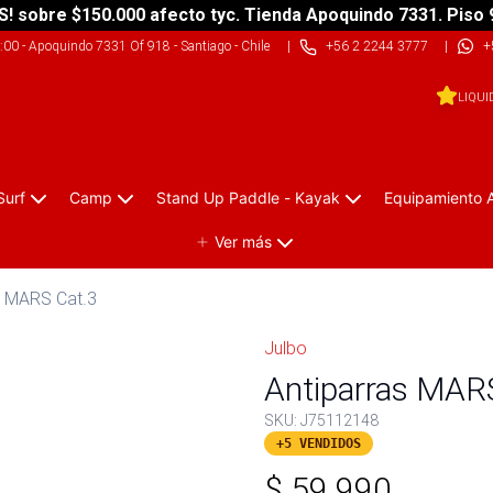
S! sobre $150.000 afecto tyc. Tienda Apoquindo 7331. Piso 
9:00
-
Apoquindo 7331 Of 918 - Santiago - Chile
|
+56 2 2244 3777
|
+
LIQUI
Surf
Camp
Stand Up Paddle - Kayak
Equipamiento 
Ver más
s MARS Cat.3
Julbo
Antiparras MAR
SKU:
J75112148
+5 VENDIDOS
$
59.990