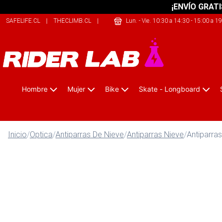
¡ENVÍO GRATI
SAFELIFE.CL
|
THECLIMB.CL
|
ONEKAYAK.CL
Lun. - Vie. 10:30 a 14:30 - 15:00 a 1
Hombre
Mujer
Bike
Skate - Longboard
Inicio
/
Optica
/
Antiparras De Nieve
/
Antiparras Nieve
/
Antiparra