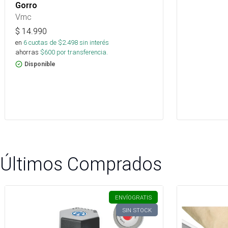
Gorro
Vmc
$
14.990
en
6
cuotas de $
2.498
sin interés
ahorras
$
600
por transferencia.
Disponible
Últimos Comprados
ENVÍO
GRATIS
SIN STOCK