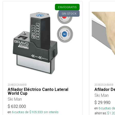
ENVÍO
GRATIS
SIN STOCK
20482026BARB
20382026BARB
Afilador Eléctrico Canto Lateral
Afilador D
World Cup
Ski Man
Ski Man
$
29.990
$
632.000
en
6
cuotas de
en
6
cuotas de $
105.333
sin interés
ahorras
$
1.2