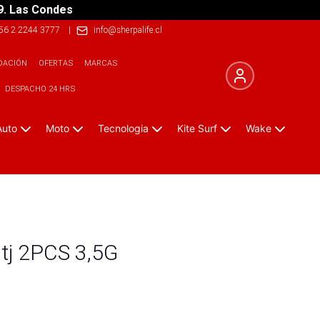
9. Las Condes
56 2 2244 3777
|
info@sherpalife.cl
DACIÓN
OFERTAS
MARCAS
DESPACHO 24 HRS
Auto
Moto
Tecnologia
Kite Surf
Wake
tj 2PCS 3,5G