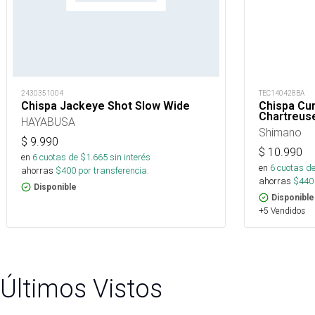
2430351004
TEC140428BA
Chispa Jackeye Shot Slow Wide
Chispa Cur
Chartreus
HAYABUSA
Shimano
$
9.990
$
10.990
en
6
cuotas de $
1.665
sin interés
en
6
cuotas de
ahorras
$
400
por transferencia.
ahorras
$
440
Disponible
Disponible
+5 Vendidos
Últimos Vistos