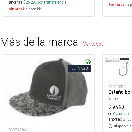
ahorras
$
25.280
por transferencia.
disp
Sin stock
disponible
Sin stock
Más de la marca
Ver todos
3
ÚLTIMAS
RAP30065-C
Estaño bol
Vmc
$
9.990
en
6
cuotas de
ahorras
$
400
Disponible
RAP092730-C