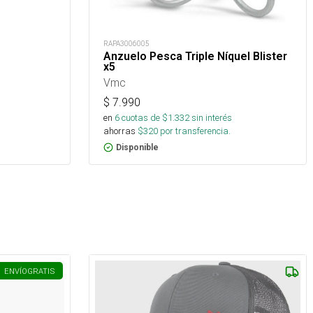
RAPA3006005
Anzuelo Pesca Triple Níquel Blister
x5
Vmc
$
7.990
en
6
cuotas de $
1.332
sin interés
ahorras
$
320
por transferencia.
Disponible
ENVÍO
GRATIS