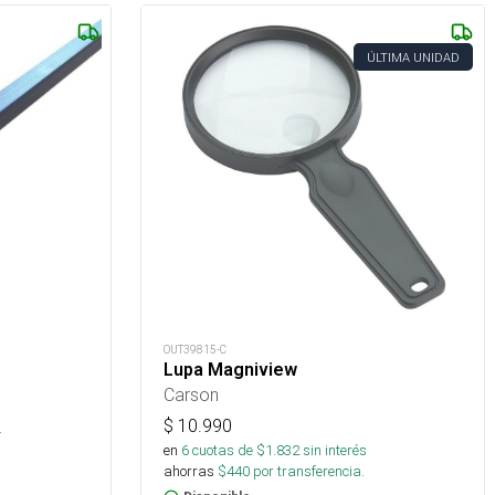
ÚLTIMA UNIDAD
OUT39815-C
Lupa Magniview
Carson
$
10.990
.
en
6
cuotas de $
1.832
sin interés
ahorras
$
440
por transferencia.