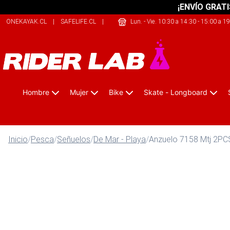
¡ENVÍO GRATI
ONEKAYAK.CL
|
SAFELIFE.CL
|
JUSTBIKE.CL
Lun. - Vie. 10:30 a 14:30 - 15:00 a 1
Hombre
Mujer
Bike
Skate - Longboard
Inicio
/
Pesca
/
Señuelos
/
De Mar - Playa
/
Anzuelo 7158 Mtj 2PC