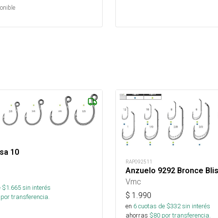
onible
sa 10
RAP092511
Anzuelo 9292 Bronce Blis
Vmc
 $
1.665
sin interés
$
1.990
por transferencia.
en
6
cuotas de $
332
sin interés
ahorras
$
80
por transferencia.