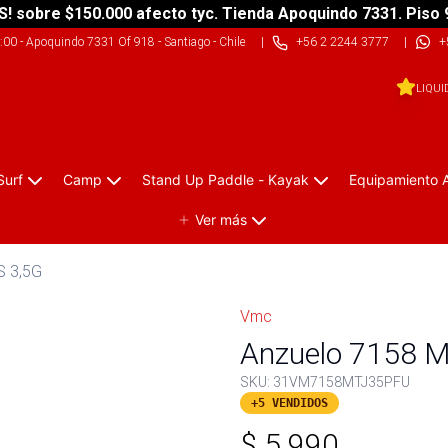
S! sobre $150.000 afecto tyc. Tienda Apoquindo 7331. Piso 
9:00
-
Apoquindo 7331 Of 918 - Santiago - Chile
|
+56 2 2244 3777
|
+
LIQUI
Surf
Camp
Stand Up Paddle - Kayak
Equipamiento 
Ver más
S 3,5G
Vmc
Anzuelo 7158 M
SKU:
31VM7158MTJ35PFU
+5 VENDIDOS
$
5.990