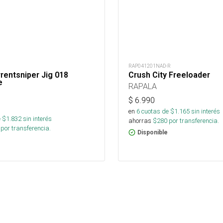
RAP041201NAD-R
rentsniper Jig 018
Crush City Freeloader
e
RAPALA
$
6.990
en
6
cuotas de $
1.165
sin interés
 $
1.832
sin interés
ahorras
$
280
por transferencia.
por transferencia.
Disponible