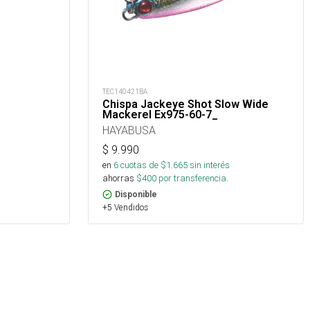
TEC140421BA
Chispa Jackeye Shot Slow Wide
Mackerel Ex975-60-7_
HAYABUSA
$
9.990
en
6
cuotas de $
1.665
sin interés
ahorras
$
400
por transferencia.
Disponible
+5 Vendidos