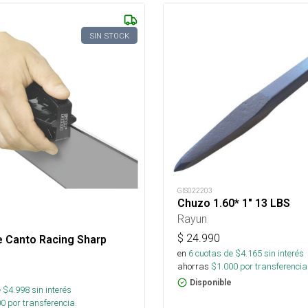
SIN STOCK
GIS022203
Chuzo 1.60* 1" 13 LBS
Rayun
$
24.990
e Canto Racing Sharp
en
6
cuotas de $
4.165
sin interés
ahorras
$
1.000
por transferencia
Disponible
 $
4.998
sin interés
00
por transferencia.