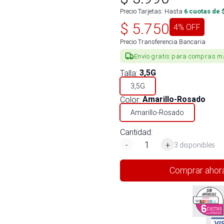
Precio Tarjetas: Hasta
6
cuotas de 
$
5.750
4
% OFF
Precio Transferencia Bancaria
Envío gratis para compras m
Talla
:
3,5G
3,5G
Color
:
Amarillo-Rosado
Amarillo-Rosado
Cantidad:
-
+
3 disponibles
Comprar ahor