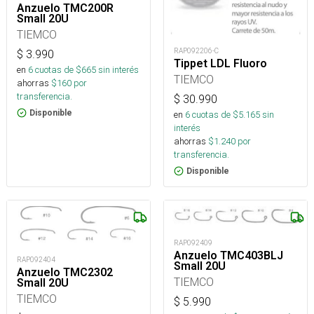
Anzuelo TMC200R
Small 20U
TIEMCO
RAP092206-C
$
3.990
Tippet LDL Fluoro
en
6
cuotas de $
665
sin interés
TIEMCO
ahorras
$
160
por
transferencia.
$
30.990
Disponible
en
6
cuotas de $
5.165
sin
interés
ahorras
$
1.240
por
transferencia.
Disponible
RAP092409
Anzuelo TMC403BLJ
RAP092404
Small 20U
Anzuelo TMC2302
TIEMCO
Small 20U
TIEMCO
$
5.990