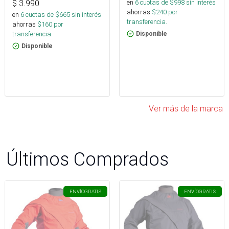
en
6
cuotas de $
998
sin interés
$
3.990
ahorras
$
240
por
en
6
cuotas de $
665
sin interés
transferencia.
ahorras
$
160
por
transferencia.
Disponible
Disponible
Ver más de la marca
Últimos Comprados
ENVÍO
GRATIS
ENVÍO
GRATIS