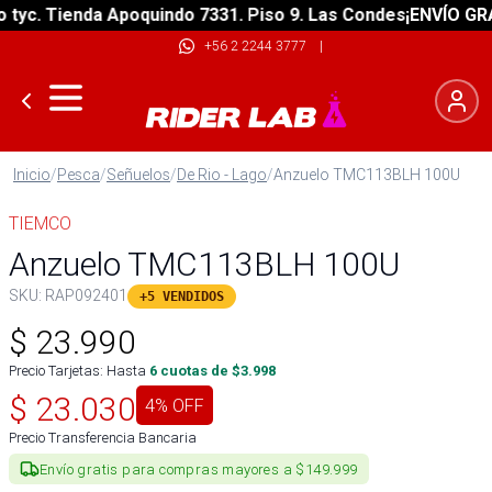
yc. Tienda Apoquindo 7331. Piso 9. Las Condes
¡ENVÍO GRATI
+56 2 2244 3777
|
Inicio
/
Pesca
/
Señuelos
/
De Rio - Lago
/
Anzuelo TMC113BLH 100U
TIEMCO
Anzuelo TMC113BLH 100U
SKU:
RAP092401
+5 VENDIDOS
$
23.990
Precio Tarjetas: Hasta
6
cuotas de $
3.998
$
23.030
4
% OFF
Precio Transferencia Bancaria
Envío gratis para compras mayores a $149.999