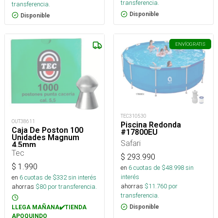
transferencia.
transferencia.
Disponible
Disponible
ENVÍO
GRATIS
TEC310530
OUT38611
Piscina Redonda
Caja De Poston 100
#17800EU
Unidades Magnum
Safari
4.5mm
Tec
$
293.990
$
1.990
en
6
cuotas de $
48.998
sin
interés
en
6
cuotas de $
332
sin interés
ahorras
$
11.760
por
ahorras
$
80
por transferencia.
transferencia.
Disponible
LLEGA MAÑANA✔️TIENDA
APOQUINDO