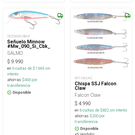
TEC050601BA-R
Señuelo Minnow
#Mw_090_Si_Cbk_
SALMO
$
9.990
en
6
cuotas de $
1.665
sin
interés
NT110624-C
ahorras
$
400
por
Chispa SSJ Falcon
transferencia.
Claw
Disponible
Falcon Claw
$
4.990
en
6
cuotas de $
832
sin interés
ahorras
$
200
por
transferencia.
Disponible
+5 Vendidos