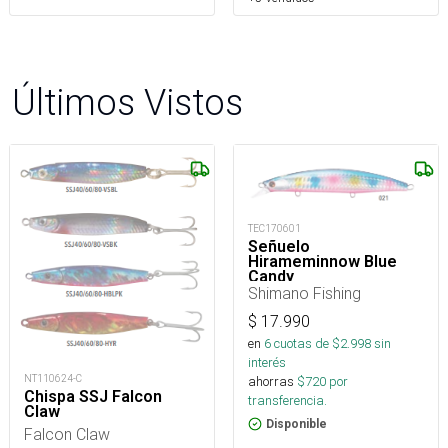
Últimos Vistos
TEC170601
Señuelo
Hirameminnow Blue
Candy
Shimano Fishing
$
17.990
en
6
cuotas de $
2.998
sin
interés
NT110624-C
ahorras
$
720
por
Chispa SSJ Falcon
transferencia.
Claw
Disponible
Falcon Claw