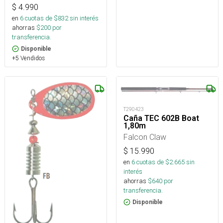
$
4.990
en
6
cuotas de $
832
sin interés
ahorras
$
200
por
transferencia.
Disponible
+5 Vendidos
T290423
Caña TEC 602B Boat
1,80m
Falcon Claw
$
15.990
en
6
cuotas de $
2.665
sin
interés
ahorras
$
640
por
transferencia.
Disponible