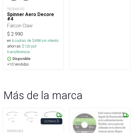
TEC2006102
Spinner Aero Decore
#4
Falcon Claw
$
2.990
en
6
cuotas de $
498
sin interés
ahorras
$
120
por
transferencia.
Disponible
+10 Vendidos
Más de la marca
3
ÚLTIMAS
RAP092402