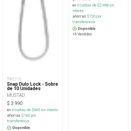
en
6
cuotas de $
2.998
sin
interés
ahorras
$
720
por
transferencia.
Disponible
+5 Vendidos
TN071112
Snap Dulo Lock - Sobre
de 10 Unidades
MUSTAD
$
3.990
en
6
cuotas de $
665
sin interés
ahorras
$
160
por
transferencia.
Disponible