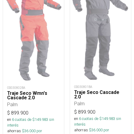
OD030801BA
OD030802BA
Traje Seco Cascade
Traje Seco Wmn's
2.0
Cascade 2.0
Palm
Palm
$
899.900
$
899.900
en
6
cuotas de $
149.983
sin
en
6
cuotas de $
149.983
sin
interés
interés
ahorras
$
36.000
por
ahorras
$
36.000
por