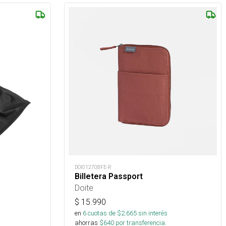
DOI012708FE-R
Billetera Passport
Doite
$
15.990
en
6
cuotas de $
2.665
sin interés
ahorras
$
640
por transferencia.