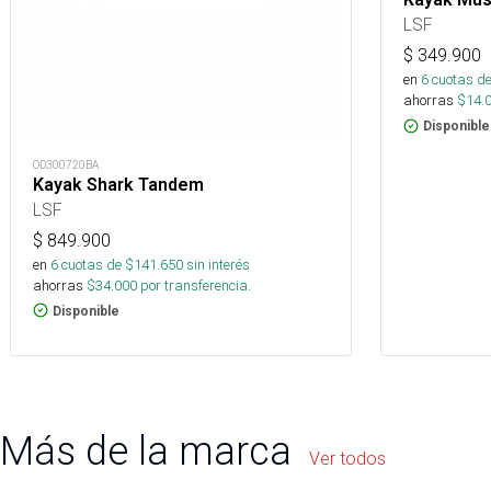
LSF
$
349.900
en
6
cuotas de
ahorras
$
14.
Disponible
OD300720BA
Kayak Shark Tandem
LSF
$
849.900
en
6
cuotas de $
141.650
sin interés
ahorras
$
34.000
por transferencia.
Disponible
Más de la marca
Ver todos