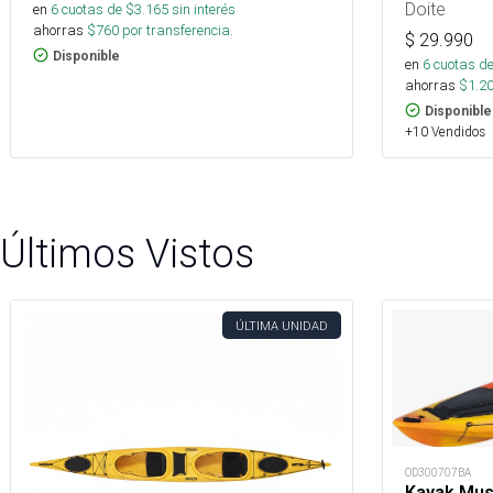
Doite
en
6
cuotas de $
3.165
sin interés
ahorras
$
760
por transferencia.
$
29.990
Disponible
en
6
cuotas de
ahorras
$
1.2
Disponible
+10 Vendidos
Últimos Vistos
ÚLTIMA UNIDAD
OD300707BA
Kayak Mus