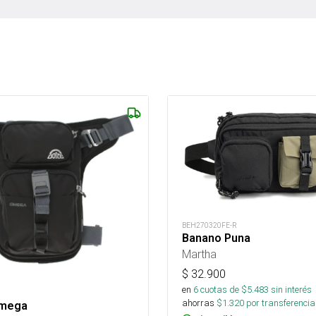
BEH270320FE-R
Banano Puna
Martha
$
32.900
en
6
cuotas de $
5.483
sin interés
ahorras
$
1.320
por transferencia
Omega