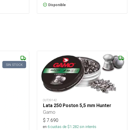
Disponible
SIN STOCK
OUT39142
Lata 250 Poston 5,5 mm Hunter
Gamo
$
7.690
en
6
cuotas de $
1.282
sin interés