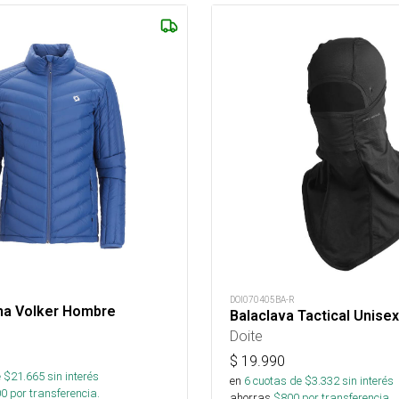
DOI070405BA-R
ma Volker Hombre
Balaclava Tactical Unisex
Doite
$
19.990
 $
21.665
sin interés
en
6
cuotas de $
3.332
sin interés
00
por transferencia.
ahorras
$
800
por transferencia.