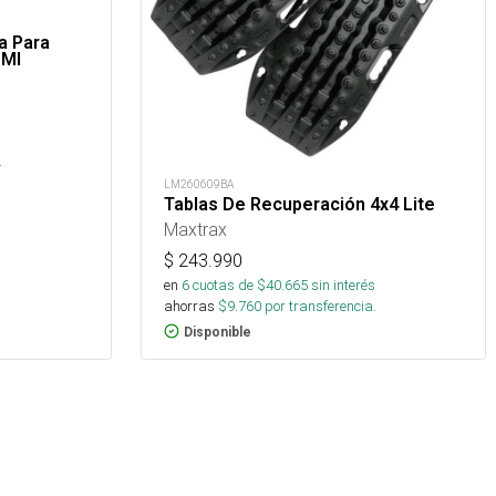
na Para
 Ml
s
.
LM260609BA
Tablas De Recuperación 4x4 Lite
Maxtrax
$
243.990
en
6
cuotas de $
40.665
sin interés
ahorras
$
9.760
por transferencia.
Disponible