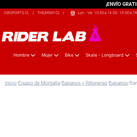
¡ENVÍO GRATI
209SPORTS.CL
|
THEARMY.CL
|
SAFELIFE.CL
Lun. - Vie. 10:30 a 14:30 - 15:00 a 1
Hombre
Mujer
Bike
Skate - Longboard
Inicio
/
Equipo de Montaña
/
Bananos y Riñoneras
/
Bananos
/
Ba