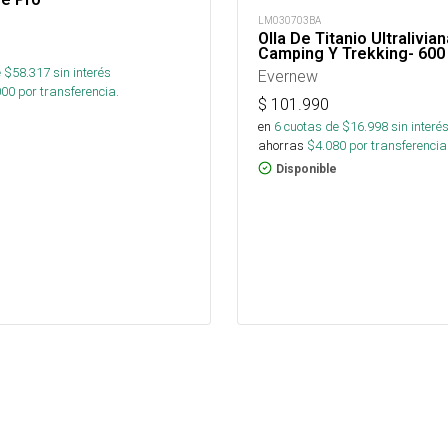
LM030703BA
Olla De Titanio Ultralivia
Camping Y Trekking- 600
 $
58.317
sin interés
Evernew
000
por transferencia.
$
101.990
en
6
cuotas de $
16.998
sin interé
ahorras
$
4.080
por transferencia
Disponible