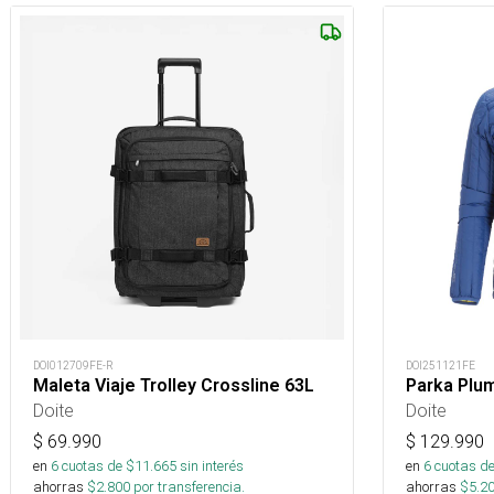
DOI012709FE-R
DOI251121FE
Maleta Viaje Trolley Crossline 63L
Parka Plu
Doite
Doite
$
69.990
$
129.990
en
6
cuotas de $
11.665
sin interés
en
6
cuotas de
ahorras
$
2.800
por transferencia.
ahorras
$
5.2