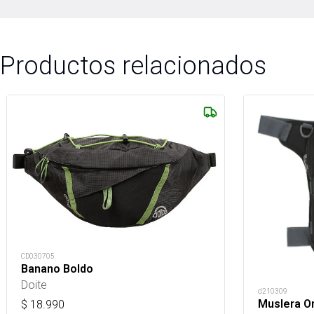
Productos relacionados
CD030705
Banano Boldo
Doite
d210309
Muslera 
$
18.990