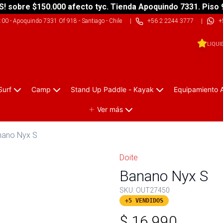
S! sobre $150.000 afecto tyc. Tienda Apoquindo 7331. Piso 
9:00
-
Apoquindo 7331 Of 918 - Santiago - Chile
|
+56 2 2244 3777
|
+
LIQUI
Surf
Camp
Stand Up Paddle - Kayak
Equipamiento 
Ver más
nano Nyx S
Doite
Banano Nyx S
SKU:
OUT27450
+5 VENDIDOS
$
16.990