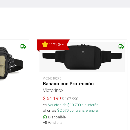
41
%
OFF
VIC240102FE
Banano con Protección
Victorinox
$
64.199
$
107.990
en
6
cuotas de $
10.700
sin interés
ahorras
$
2.570
por transferencia.
Disponible
+5 Vendidos
.