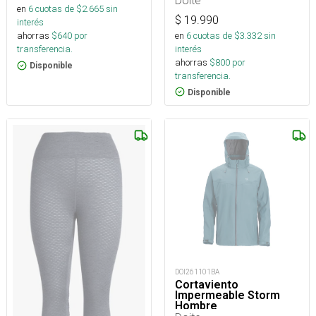
en
6
cuotas de $
2.665
sin
$
19.990
interés
en
6
cuotas de $
3.332
sin
ahorras
$
640
por
interés
transferencia.
ahorras
$
800
por
Disponible
transferencia.
Disponible
DOI261101BA
Cortaviento
Impermeable Storm
Hombre