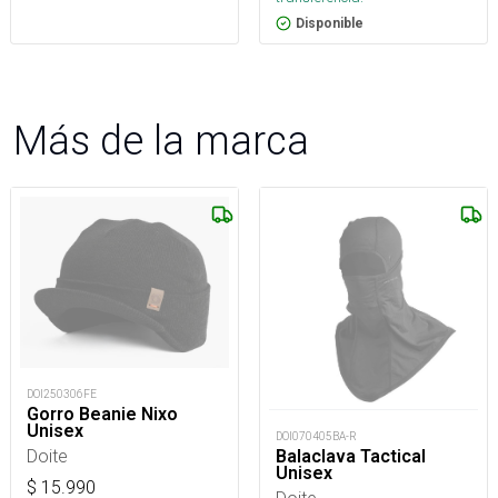
Disponible
Más de la marca
DOI250306FE
Gorro Beanie Nixo
Unisex
DOI070405BA-R
Doite
Balaclava Tactical
Unisex
$
15.990
Doite