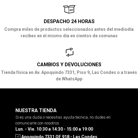
DESPACHO 24 HORAS
Compra miles de productos seleccionados antes del mediodía
recibes en el mismo día en cientos de comunas
CAMBIOS Y DEVOLUCIONES
Tienda física en Av. Apoquindo 7331, Piso 9, Las Condes o a través
de WhatsApp
NUESTRA TIENDA
Si es una duda o necesitas ayuda tecnica, no dudes en
comunicarte con nosotros
Lun. - Vie. 10:30 a 14:30 - 15:00 a 19:00
Apoquindo 7331 OF 918 - Las Condes