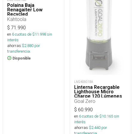
Polaina Baja
Renagaiter Low
Recycled
Kahtoola
$
71.990
en
6
cuotas de $
11.998
sin
interés
ahorras
$
2.880
por
transferencia.
Disponible
LM240601BA
Linterna Recargable
Lighthouse Micro
Charge 120 Lúmenes
Goal Zero
$
60.990
en
6
cuotas de $
10.165
sin
interés
ahorras
$
2.440
por
transferencia.