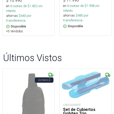
$
11.990
$
10.990
en
6
cuotas de $
1.998
sin
en
6
cuotas de $
1.832
sin
interés
interés
ahorras
$
480
por
ahorras
$
440
por
transferencia.
transferencia.
Disponible
Disponible
+5 Vendidos
Últimos Vistos
2
ÚLTIMAS
LMO220508FE
Set de Cubiertos
Gobites Trio