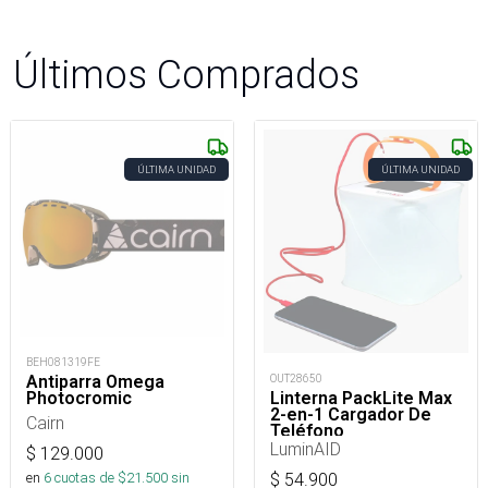
Últimos Comprados
ÚLTIMA UNIDAD
ÚLTIMA UNIDAD
BEH081319FE
Antiparra Omega
OUT28650
Photocromic
Linterna PackLite Max
2-en-1 Cargador De
Cairn
Teléfono
LuminAID
$
129.000
en
6
cuotas de $
21.500
sin
$
54.900