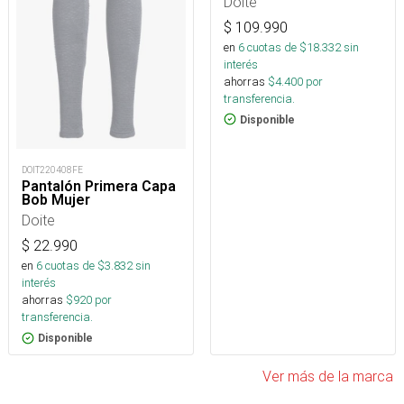
Doite
$
109.990
en
6
cuotas de $
18.332
sin
interés
ahorras
$
4.400
por
transferencia.
Disponible
DOIT220408FE
Pantalón Primera Capa
Bob Mujer
Doite
$
22.990
en
6
cuotas de $
3.832
sin
interés
ahorras
$
920
por
transferencia.
Disponible
Ver más de la marca