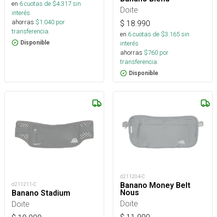
en
6
cuotas de $
4.317
sin
Doite
interés
ahorras
$
1.040
por
$
18.990
transferencia.
en
6
cuotas de $
3.165
sin
interés
Disponible
ahorras
$
760
por
transferencia.
Disponible
d211204-C
Banano Money Belt
d211211-C
Nous
Banano Stadium
Doite
Doite