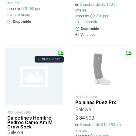
interés
en
6
cuotas de $
9.150
sin
ahorras
$
5.160
por
interés
transferencia.
ahorras
$
2.200
por
transferencia.
Disponible
Disponible
+5 Vendidos
ÚLTIMA UNIDAD
BH141038BA-R
Polainas Puez Ptx
Salewa
4053866402286
$
84.900
Calcetines Hombre
Pedroc Camo Am M
en
6
cuotas de $
14.150
sin
Crew Sock
interés
Salewa