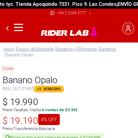
tyc. Tienda Apoquindo 7331. Piso 9. Las Condes
¡ENVÍO GRAT
+56 2 2244 3777
|
Inicio
/
Equipo de Montaña
/
Bananos y Riñoneras
/
Bananos
/
Banano Opalo
Doite
Banano Opalo
SKU:
OUT27487
+5 VENDIDOS
$
19.990
Precio Tarjetas: Hasta
6
cuotas de $
3.332
$
19.190
4
% OFF
Precio Transferencia Bancaria
Envío gratis para compras mayores a $149.999