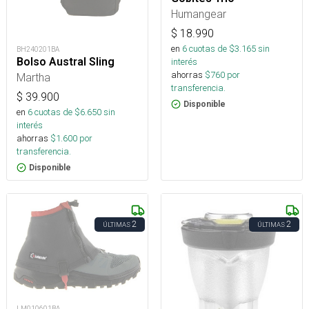
Humangear
$
18.990
en
6
cuotas de $
3.165
sin
BH240201BA
Bolso Austral Sling
interés
ahorras
$
760
por
Martha
transferencia.
$
39.900
Disponible
en
6
cuotas de $
6.650
sin
interés
ahorras
$
1.600
por
transferencia.
Disponible
2
2
ÚLTIMAS
ÚLTIMAS
LM010601BA