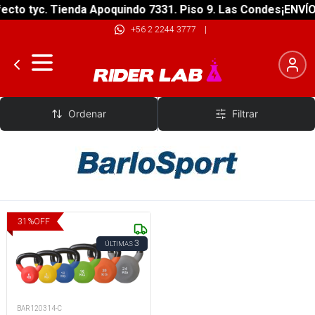
cto tyc. Tienda Apoquindo 7331. Piso 9. Las Condes
¡ENVÍO 
+56 2 2244 3777
|
BarloSport
Ordenar
Filtrar
31
%
OFF
3
ÚLTIMAS
BAR120314-C