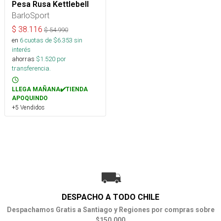
Pesa Rusa Kettlebell
BarloSport
$
38.116
$
54.990
en
6
cuotas de $
6.353
sin
interés
ahorras
$
1.520
por
transferencia.
LLEGA MAÑANA✔️TIENDA
APOQUINDO
+5 Vendidos
DESPACHO A TODO CHILE
Despachamos Gratis a Santiago y Regiones por compras sobre
$150.000