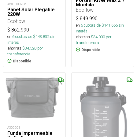
Portatil River Max 2 +
Mochila
AWLS100706
Ecoflow
Panel Solar Plegable
220W
$
849.990
Ecoflow
en
6
cuotas de $
141.665
sin
$
862.990
interés
en
6
cuotas de $
143.832
sin
ahorras
$
34.000
por
interés
transferencia.
ahorras
$
34.520
por
Disponible
transferencia.
Disponible
A300901
Funda Impermeable