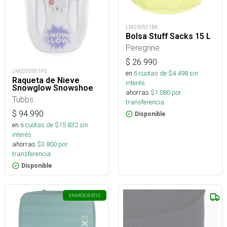
LM230501BA
Bolsa Stuff Sacks 15 L
Peregrine
$
26.990
LMO200501FE
en
6
cuotas de $
4.498
sin
Raqueta de Nieve
interés
Snowglow Snowshoe
ahorras
$
1.080
por
Tubbs
transferencia.
$
94.990
Disponible
en
6
cuotas de $
15.832
sin
interés
ahorras
$
3.800
por
transferencia.
Disponible
ENVÍO
GRATIS