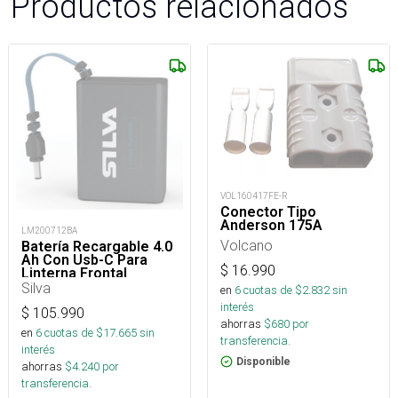
Productos relacionados
VOL160417FE-R
Conector Tipo
Anderson 175A
LM200712BA
Volcano
Batería Recargable 4.0
Ah Con Usb-C Para
$
16.990
Linterna Frontal
Silva
en
6
cuotas de $
2.832
sin
interés
$
105.990
ahorras
$
680
por
en
6
cuotas de $
17.665
sin
transferencia.
interés
Disponible
ahorras
$
4.240
por
transferencia.