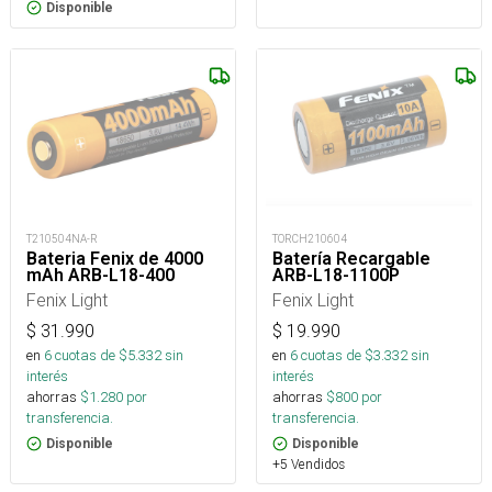
Disponible
T210504NA-R
TORCH210604
Bateria Fenix de 4000
Batería Recargable
mAh ARB-L18-400
ARB-L18-1100P
Fenix Light
Fenix Light
$
31.990
$
19.990
en
6
cuotas de $
5.332
sin
en
6
cuotas de $
3.332
sin
interés
interés
ahorras
$
1.280
por
ahorras
$
800
por
transferencia.
transferencia.
Disponible
Disponible
+5 Vendidos