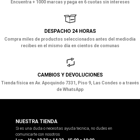
Encuentra + 1000 marcas y paga en 6 cuotas sin intereses
DESPACHO 24 HORAS
Compra miles de productos seleccionados antes del mediodía
recibes en el mismo día en cientos de comunas
CAMBIOS Y DEVOLUCIONES
Tienda física en Av. Apoquindo 7331, Piso 9, Las Condes o a través
de WhatsApp
NUESTRA TIENDA
Si es una duda o necesitas ayuda tecnica, no dudes en
comunicarte con nosotros