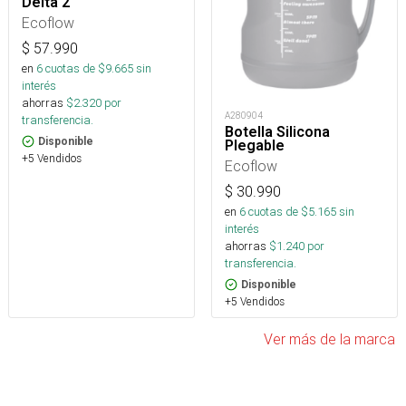
Delta 2
Ecoflow
$
57.990
en
6
cuotas de $
9.665
sin
interés
ahorras
$
2.320
por
A280904
transferencia.
Botella Silicona
Disponible
Plegable
+5 Vendidos
Ecoflow
$
30.990
en
6
cuotas de $
5.165
sin
interés
ahorras
$
1.240
por
transferencia.
Disponible
+5 Vendidos
Ver más de la marca