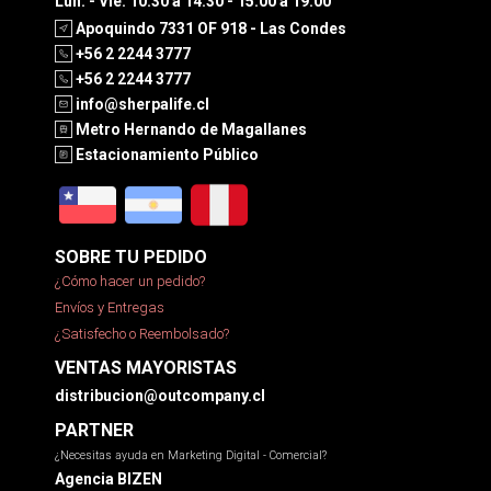
Lun. - Vie. 10:30 a 14:30 - 15:00 a 19:00
Apoquindo 7331 OF 918 - Las Condes
+56 2 2244 3777
+56 2 2244 3777
info@sherpalife.cl
Metro Hernando de Magallanes
Estacionamiento Público
SOBRE TU PEDIDO
¿Cómo hacer un pedido?
Envíos y Entregas
¿Satisfecho o Reembolsado?
VENTAS MAYORISTAS
distribucion@outcompany.cl
PARTNER
¿Necesitas ayuda en Marketing Digital - Comercial?
Agencia BIZEN