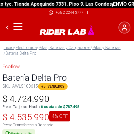
c. Tienda Apoquindo 7331. Piso 9. Las Condes
¡ENVÍO GRATIS
+56 2 2244 3777
|
Inicio
/
Electrónica
/
Pilas, Baterías y Cargadores
/
Pilas y Baterías
/
Batería Delta Pro
Ecoflow
Batería Delta Pro
SKU:
AWLS100615
+5 VENDIDOS
$
4.724.990
Precio Tarjetas: Hasta
6
cuotas de $
787.498
$
4.535.990
4
% OFF
Precio Transferencia Bancaria
Envío gratis