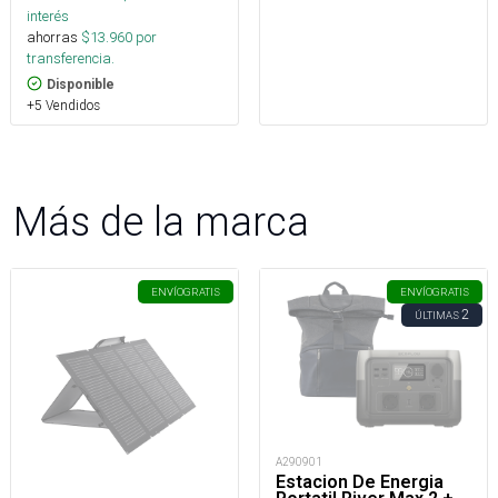
interés
ahorras
$
13.960
por
transferencia.
Disponible
+5 Vendidos
Más de la marca
ENVÍO
GRATIS
ENVÍO
GRATIS
2
ÚLTIMAS
A290901
Estacion De Energia