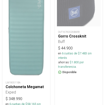
OUT16782026BARB
Gorro Crossknit
Buff
$
44.900
en
6
cuotas de $
7.483
sin
interés
ahorras
$
1.800
por
transferencia.
Disponible
LM190511BA
Colchoneta Megamat
Exped
$
348.990
en
6
cuotas de $
58.165
sin