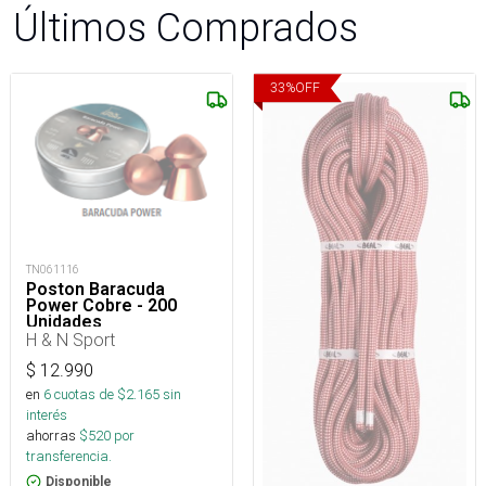
Últimos Comprados
33
%
OFF
TN061116
Poston Baracuda
Power Cobre - 200
Unidades
H & N Sport
$
12.990
en
6
cuotas de $
2.165
sin
interés
ahorras
$
520
por
transferencia.
Disponible