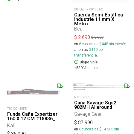
OUTchimon091531-C
Cuerda Semi-Estática
Industrie 11 mm X
Metro
Beal
$
2.690
$
3.990
en
6
cuotas de $
448
sin interés
ahorras
$
110
por
transferencia.
Disponible
+530 Vendidos
NT100617-C
Caña Savage Sgs2
902MH Allaround
TEC100415FE
Savage Gear
Funda Caña Expertizer
160 X 12 CM #18836_
$
87.990
Kali
en
6
cuotas de $
14.665
sin
$
35.990