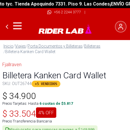
tyc. Tienda Apoquindo 7331. Piso 9. Las Condes
¡ENVÍO GRAT
+56 2 2244 3777
|
Inicio
/
Viajes
/
Porta Documentos y Billeteras
/
Billeteras
/
Billetera Kanken Card Wallet
Fjallraven
Billetera Kanken Card Wallet
SKU:
OUT26744
+5 VENDIDOS
$
34.900
Precio Tarjetas: Hasta
6
cuotas de $
5.817
$
33.504
4
% OFF
Precio Transferencia Bancaria
Envío gratis para compras mayores a $149.999