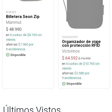
k040409
Billetera Seon Zip
Mammut
$
48.990
en
6
cuotas de $
8.165
sin
VIC060203FE
interés
Organizador de viaje
ahorras
$
1.960
por
con protección RFID
transferencia.
Victorinox
Disponible
$
64.592
$
75.990
en
6
cuotas de $
10.765
sin
interés
ahorras
$
2.580
por
transferencia.
Disponible
Últimos Vistos