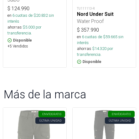
$
124.990
TU111113-R
Nord Under Suit
en
6
cuotas de $
20.832
sin
Water Proof
interés
ahorras
$
5.000
por
$
357.990
transferencia.
en
6
cuotas de $
59.665
sin
Disponible
interés
+5 Vendidos
ahorras
$
14.320
por
transferencia.
Disponible
Más de la marca
ENVÍO
GRATIS
ENVÍO
GRATIS
ÚLTIMA UNIDAD
ÚLTIMA UNIDAD