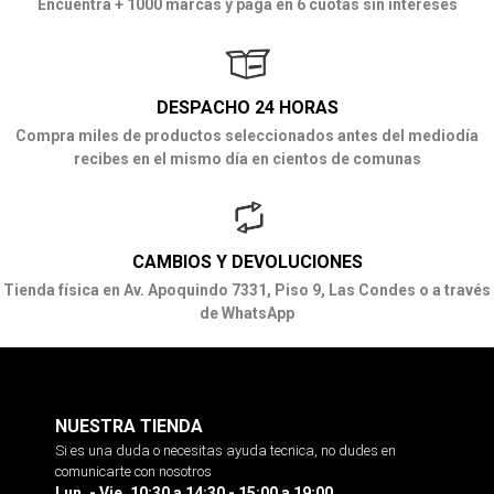
Encuentra + 1000 marcas y paga en 6 cuotas sin intereses
DESPACHO 24 HORAS
Compra miles de productos seleccionados antes del mediodía
recibes en el mismo día en cientos de comunas
CAMBIOS Y DEVOLUCIONES
Tienda física en Av. Apoquindo 7331, Piso 9, Las Condes o a través
de WhatsApp
NUESTRA TIENDA
Si es una duda o necesitas ayuda tecnica, no dudes en
comunicarte con nosotros
Lun. - Vie. 10:30 a 14:30 - 15:00 a 19:00