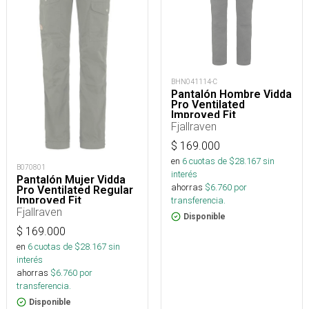
BHN041114-C
Pantalón Hombre Vidda
Pro Ventilated
Improved Fit
Fjallraven
$
169.000
en
6
cuotas de $
28.167
sin
B070801
interés
Pantalón Mujer Vidda
ahorras
$
6.760
por
Pro Ventilated Regular
Improved Fit
transferencia.
Fjallraven
Disponible
$
169.000
en
6
cuotas de $
28.167
sin
interés
ahorras
$
6.760
por
transferencia.
Disponible