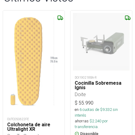
DOI190218BA-R
Cocinilla Sobremesa
Ignis
Doite
$
55.990
en
6
cuotas de $
9.332
sin
interés
OUTC050622FE
ahorras
$
2.240
por
Colchoneta de aire
transferencia.
Ultralight XR
Disponible