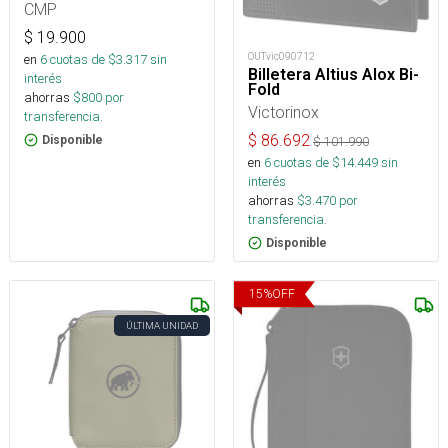
CMP
$
19.900
OUTvic090712
en
6
cuotas de $
3.317
sin
Billetera Altius Alox Bi-
interés
Fold
ahorras
$
800
por
Victorinox
transferencia.
$
86.692
Disponible
$
101.990
en
6
cuotas de $
14.449
sin
interés
ahorras
$
3.470
por
transferencia.
Disponible
15
%
OFF
ÚLTIMA UNIDAD