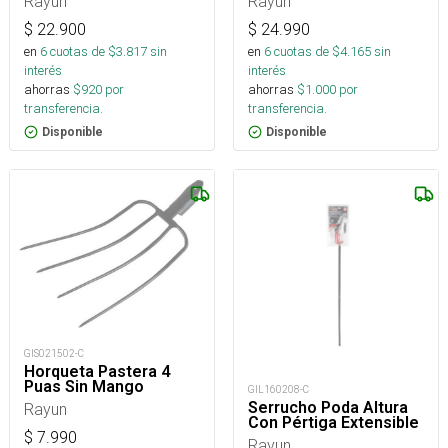
Rayun
Rayun
$
22.900
$
24.990
en
6
cuotas de $
3.817
sin
en
6
cuotas de $
4.165
sin
interés
interés
ahorras
$
920
por
ahorras
$
1.000
por
transferencia.
transferencia.
Disponible
Disponible
GIS021502-C
Horqueta Pastera 4
Puas Sin Mango
GIL160208-C
Serrucho Poda Altura
Rayun
Con Pértiga Extensible
$
7.990
Rayun