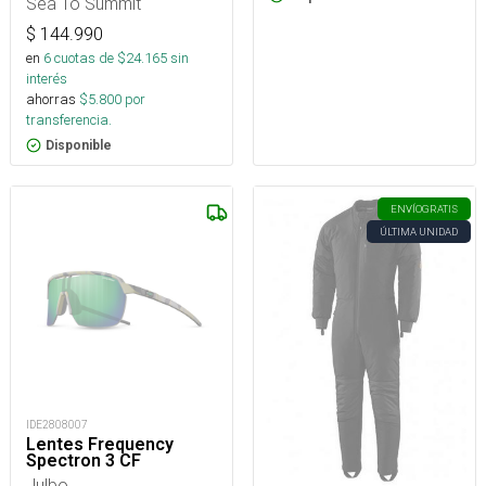
Sea To Summit
$
144.990
en
6
cuotas de $
24.165
sin
interés
ahorras
$
5.800
por
transferencia.
Disponible
ENVÍO
GRATIS
ÚLTIMA UNIDAD
IDE2808007
Lentes Frequency
Spectron 3 CF
Julbo