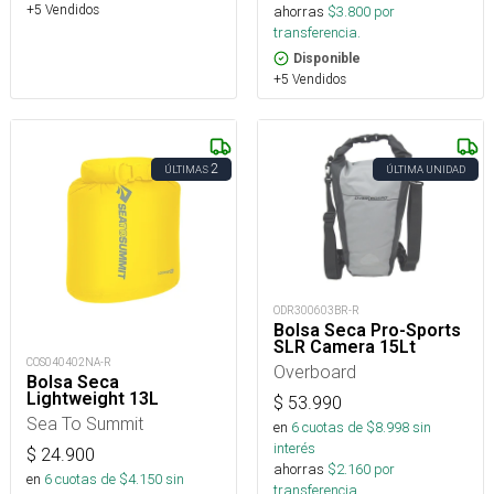
+5 Vendidos
ahorras
$
3.800
por
transferencia.
Disponible
+5 Vendidos
2
ÚLTIMAS
ÚLTIMA UNIDAD
ODR300603BR-R
Bolsa Seca Pro-Sports
SLR Camera 15Lt
COS040402NA-R
Overboard
Bolsa Seca
Lightweight 13L
$
53.990
Sea To Summit
en
6
cuotas de $
8.998
sin
interés
$
24.900
ahorras
$
2.160
por
en
6
cuotas de $
4.150
sin
transferencia.