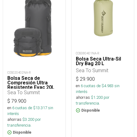
COS080401NA-R
Bolsa Seca Ultra-Sil
Dry Bag 20 L
Sea To Summit
COS020402NA-R
Bolsa Seca de
$
29.900
Compresión Ultra
en
6
cuotas de $
4.983
sin
Resistente Evac 20L
interés
Sea To Summit
ahorras
$
1.200
por
$
79.900
transferencia.
en
6
cuotas de $
13.317
sin
Disponible
interés
ahorras
$
3.200
por
transferencia.
Disponible