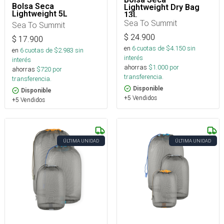
Bolsa Seca
Lightweight Dry Bag
Lightweight 5L
13L
Sea To Summit
Sea To Summit
$
24.900
$
17.900
en
6
cuotas de $
4.150
sin
en
6
cuotas de $
2.983
sin
interés
interés
ahorras
$
1.000
por
ahorras
$
720
por
transferencia.
transferencia.
Disponible
Disponible
+5 Vendidos
+5 Vendidos
ÚLTIMA UNIDAD
ÚLTIMA UNIDAD