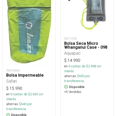
OUT11378
Bolsa Seca Micro
Whanganui Case - 098
Aquapac
$
14.990
en
6
cuotas de $
2.498
sin
interés
TEC310502
Bolsa Impermeable
ahorras
$
600
por
Safari
transferencia.
Disponible
$
15.990
+5 Vendidos
en
6
cuotas de $
2.665
sin
interés
ahorras
$
640
por
transferencia.
Disponible