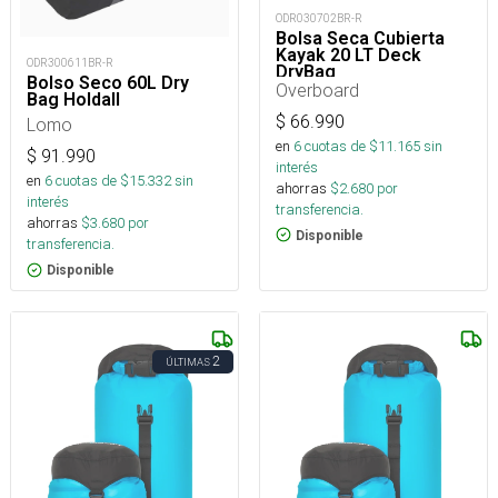
ODR030702BR-R
Bolsa Seca Cubierta
Kayak 20 LT Deck
ODR300611BR-R
DryBag
Bolso Seco 60L Dry
Overboard
Bag Holdall
$
66.990
Lomo
en
6
cuotas de $
11.165
sin
$
91.990
interés
en
6
cuotas de $
15.332
sin
ahorras
$
2.680
por
interés
transferencia.
ahorras
$
3.680
por
Disponible
transferencia.
Disponible
2
ÚLTIMAS