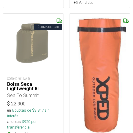
+5 Vendidos
ÚLTIMA UNIDAD
COS040401NA-R
Bolsa Seca
Lightweight 8L
Sea To Summit
$
22.900
en
6
cuotas de $
3.817
sin
interés
ahorras
$
920
por
transferencia.