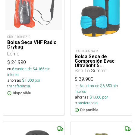
ODR101004FE-R
Bolsa Seca VHF Radio
Drybag
COS010407NA-R
Lomo
Bolsa Seca de
Compresión Evac
$
24.990
Ultralight 5L
en
6
cuotas de $
4.165
sin
Sea To Summit
interés
$
39.900
ahorras
$
1.000
por
en
6
cuotas de $
6.650
sin
transferencia.
interés
Disponible
ahorras
$
1.600
por
transferencia.
Disponible