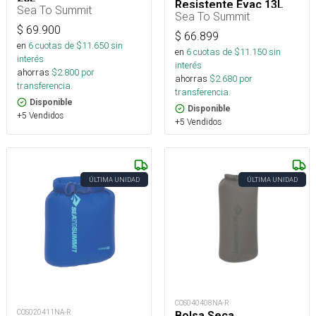
Resistente Evac 13L
Sea To Summit
Sea To Summit
$
69.900
$
66.899
en
6
cuotas de $
11.650
sin
en
6
cuotas de $
11.150
sin
interés
interés
ahorras
$
2.800
por
ahorras
$
2.680
por
transferencia.
transferencia.
Disponible
Disponible
+5 Vendidos
+5 Vendidos
ÚLTIMA UNIDAD
ÚLTIMA UNIDAD
COS040408NA-R
COS020411NA-R
Bolsa Seca