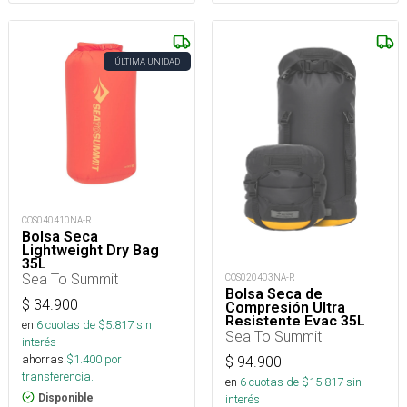
ÚLTIMA UNIDAD
COS040410NA-R
Bolsa Seca
Lightweight Dry Bag
35L
Sea To Summit
COS020403NA-R
Bolsa Seca de
$
34.900
Compresión Ultra
Resistente Evac 35L
en
6
cuotas de $
5.817
sin
Sea To Summit
interés
ahorras
$
1.400
por
$
94.900
transferencia.
en
6
cuotas de $
15.817
sin
Disponible
interés