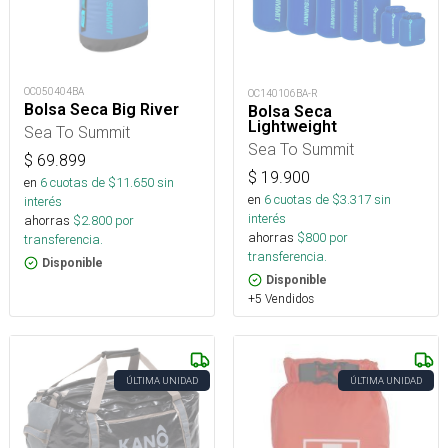
OC050404BA
OC140106BA-R
Bolsa Seca Big River
Bolsa Seca
Lightweight
Sea To Summit
Sea To Summit
$
69.899
$
19.900
en
6
cuotas de $
11.650
sin
en
6
cuotas de $
3.317
sin
interés
interés
ahorras
$
2.800
por
ahorras
$
800
por
transferencia.
transferencia.
Disponible
Disponible
+5 Vendidos
ÚLTIMA UNIDAD
ÚLTIMA UNIDAD