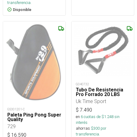
transferencia.
Disponible
G040732
Tubo De Resistencia
Pro Forrado 20 LBS
Uk Time Sport
$
7.490
GS301201-C
Paleta Ping Pong Super
en
6
cuotas de $
1.248
sin
Quality
interés
729
ahorras
$
300
por
transferencia.
$
16.590