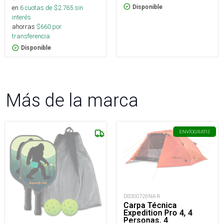
Disponible
en
6
cuotas de $
2.765
sin
interés
ahorras
$
660
por
transferencia.
Disponible
Más de la marca
ENVÍO
GRATIS
DIS300726NA-R
Carpa Técnica
Expedition Pro 4, 4
Personas, 4