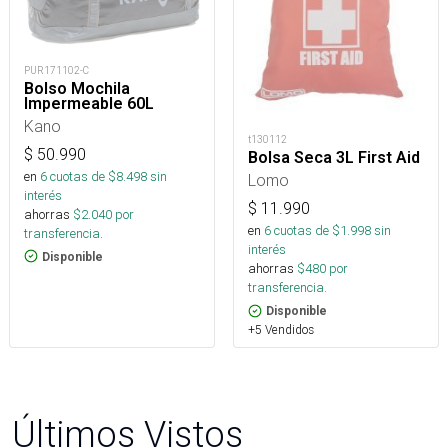
PUR171102-C
Bolso Mochila
Impermeable 60L
Kano
t130112
$
50.990
Bolsa Seca 3L First Aid
en
6
cuotas de $
8.498
sin
Lomo
interés
$
11.990
ahorras
$
2.040
por
en
6
cuotas de $
1.998
sin
transferencia.
interés
Disponible
ahorras
$
480
por
transferencia.
Disponible
+5 Vendidos
Últimos Vistos