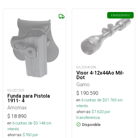
ENVÍO
GRATIS
GIL200402BA
Visor 4-12x44Ao Mil-
Dot
Gamo
GILI201205
$
190.590
Funda para Pistola
en
6
cuotas de $
31.765
sin
1911- 4
interés
Amomax
ahorras
$
7.620
por
$
18.890
transferencia.
en
6
cuotas de $
3.148
sin
Disponible
interés
ahorras
$
760
por