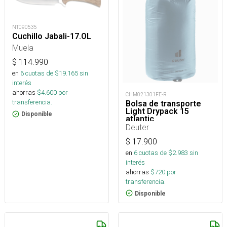
NT090535
Cuchillo Jabali-17.OL
Muela
$
114.990
en
6
cuotas de $
19.165
sin
interés
ahorras
$
4.600
por
CHM021301FE-R
transferencia.
Bolsa de transporte
Light Drypack 15
Disponible
atlantic
Deuter
$
17.900
en
6
cuotas de $
2.983
sin
interés
ahorras
$
720
por
transferencia.
Disponible