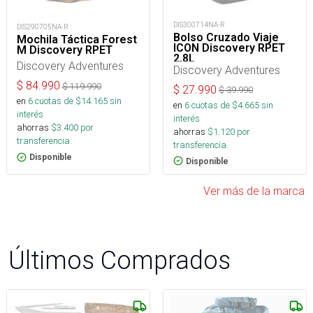
DIS300714NA-R
DIS290705NA-R
Bolso Cruzado Viaje
Mochila Táctica Forest
ICON Discovery RPET
M Discovery RPET
2,8L
Discovery Adventures
Discovery Adventures
$
84.990
$
119.990
$
27.990
$
39.990
en
6
cuotas de $
14.165
sin
en
6
cuotas de $
4.665
sin
interés
interés
ahorras
$
3.400
por
ahorras
$
1.120
por
transferencia.
transferencia.
Disponible
Disponible
Ver más de la marca
Últimos Comprados