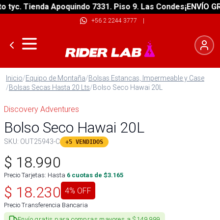
yc. Tienda Apoquindo 7331. Piso 9. Las Condes
¡ENVÍO GRATI
+56 2 2244 3777
|
Inicio
/
Equipo de Montaña
/
Bolsas Estancas, Impermeable y Case
/
Bolsas Secas Hasta 20 Lts
/
Bolso Seco Hawai 20L
Discovery Adventures
Bolso Seco Hawai 20L
SKU:
OUT25943-C
+5 VENDIDOS
$
18.990
Precio Tarjetas: Hasta
6
cuotas de $
3.165
$
18.230
4
% OFF
Precio Transferencia Bancaria
Envío gratis para compras mayores a $149.999