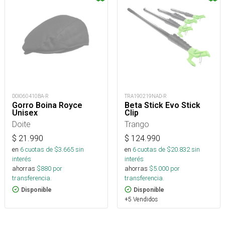
DOI060410BA-R
TRA190219NAD-R
Gorro Boina Royce
Beta Stick Evo Stick
Unisex
Clip
Doite
Trango
$
21.990
$
124.990
en
6
cuotas de $
3.665
sin
en
6
cuotas de $
20.832
sin
interés
interés
ahorras
$
880
por
ahorras
$
5.000
por
transferencia.
transferencia.
Disponible
Disponible
+5 Vendidos