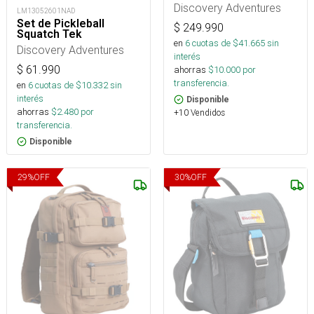
Estaciones 5000mm
Discovery Adventures
LM13052601NAD
Set de Pickleball
$
249.990
Squatch Tek
en
6
cuotas de $
41.665
sin
Discovery Adventures
interés
$
61.990
ahorras
$
10.000
por
transferencia.
en
6
cuotas de $
10.332
sin
interés
Disponible
ahorras
$
2.480
por
+10 Vendidos
transferencia.
Disponible
29
%
OFF
30
%
OFF