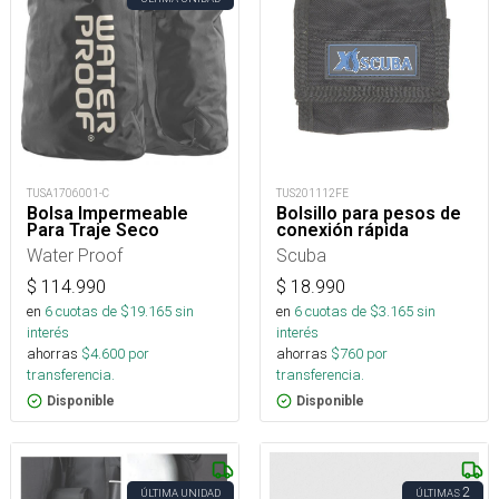
TUSA1706001-C
TUS201112FE
Bolsa Impermeable
Bolsillo para pesos de
Para Traje Seco
conexión rápida
Water Proof
Scuba
$
114.990
$
18.990
en
6
cuotas de $
19.165
sin
en
6
cuotas de $
3.165
sin
interés
interés
ahorras
$
4.600
por
ahorras
$
760
por
transferencia.
transferencia.
Disponible
Disponible
2
ÚLTIMA UNIDAD
ÚLTIMAS