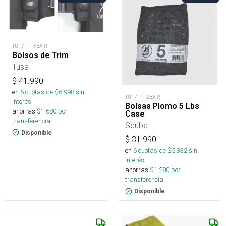
TU171113BA-R
Bolsos de Trim
Tusa
$
41.990
en
6
cuotas de $
6.998
sin
TU171112BA-R
interés
Bolsas Plomo 5 Lbs
ahorras
$
1.680
por
Case
transferencia.
Scuba
Disponible
$
31.990
en
6
cuotas de $
5.332
sin
interés
ahorras
$
1.280
por
transferencia.
Disponible