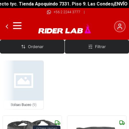
to tyc. Tienda Apoquindo 7331. Piso 9. Las Condes
¡ENVÍO G
+56 2 2244 3777
|
Bolsos de Buceo y Maletas
Ordenar
Filtrar
Bolsas Buceo
(
9
)
ÚLTIMA UNIDAD