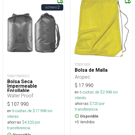
2
ÚLTIMAS
TCS051005
Bolsa de Malla
Aropec
TUSA1706002-C
Bolsa Seca
$
17.990
Impermeable
Enrollable
en
6
cuotas de $
2.998
sin
Water Proof
interés
ahorras
$
720
por
$
107.990
transferencia.
en
6
cuotas de $
17.998
sin
interés
Disponible
+5 Vendidos
ahorras
$
4.320
por
transferencia.
Disponible