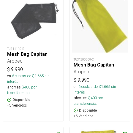
TU111110-R
Mesh Bag Capitan
TUSA300309-C
Aropec
Mesh Bag Capitan
$
9.990
Aropec
en
6
cuotas de $
1.665
sin
$
9.990
interés
en
6
cuotas de $
1.665
sin
ahorras
$
400
por
interés
transferencia.
ahorras
$
400
por
Disponible
transferencia.
+5 Vendidos
Disponible
+5 Vendidos