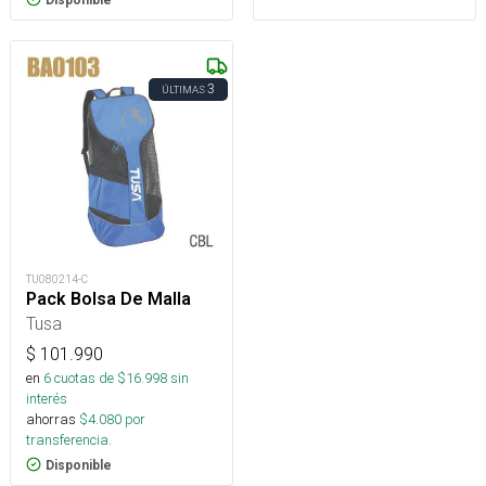
3
ÚLTIMAS
TU080214-C
Pack Bolsa De Malla
Tusa
$
101.990
en
6
cuotas de $
16.998
sin
interés
ahorras
$
4.080
por
transferencia.
Disponible