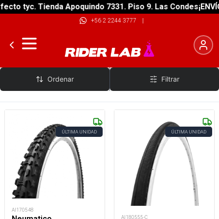
ecto tyc. Tienda Apoquindo 7331. Piso 9. Las Condes
¡ENVÍO
+56 2 2244 3777
|
Buffalo
Ordenar
Filtrar
ÚLTIMA UNIDAD
ÚLTIMA UNIDAD
AI170548
Neumatico
AI180555-C