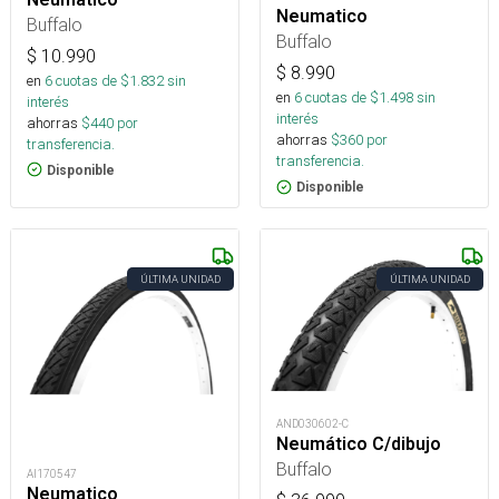
Neumatico
Buffalo
Buffalo
$
10.990
$
8.990
en
6
cuotas de $
1.832
sin
en
6
cuotas de $
1.498
sin
interés
interés
ahorras
$
440
por
ahorras
$
360
por
transferencia.
transferencia.
Disponible
Disponible
ÚLTIMA UNIDAD
ÚLTIMA UNIDAD
AND030602-C
Neumático C/dibujo
Buffalo
AI170547
Neumatico