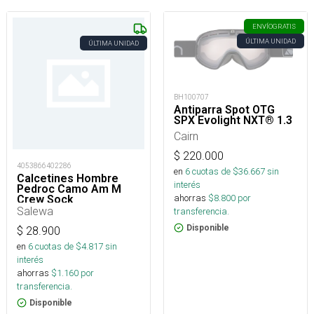
ENVÍO
GRATIS
ÚLTIMA UNIDAD
ÚLTIMA UNIDAD
BH100707
Antiparra Spot OTG
SPX Evolight NXT® 1.3
Cairn
$
220.000
4053866402286
en
6
cuotas de $
36.667
sin
Calcetines Hombre
interés
Pedroc Camo Am M
ahorras
$
8.800
por
Crew Sock
Salewa
transferencia.
Disponible
$
28.900
en
6
cuotas de $
4.817
sin
interés
ahorras
$
1.160
por
transferencia.
Disponible