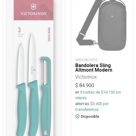
VIX021801FE-R
Bandolera Sling
Altmont Modern
Victorinox
$
84.900
en
6
cuotas de $
14.150
sin
interés
ahorras
$
3.400
por
transferencia.
Disponible