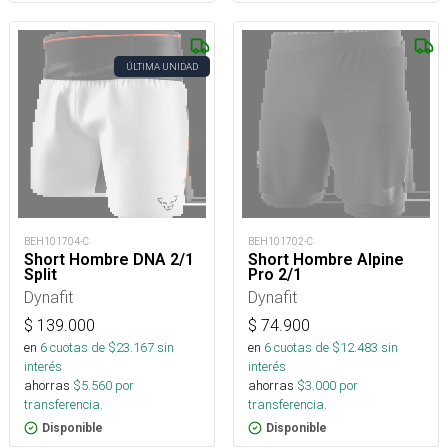
ÚLTIMA UNIDAD
BEH101704-C
BEH101702-C
Short Hombre DNA 2/1
Short Hombre Alpine
Split
Pro 2/1
Dynafit
Dynafit
$
139.000
$
74.900
en
6
cuotas de $
23.167
sin
en
6
cuotas de $
12.483
sin
interés
interés
ahorras
$
5.560
por
ahorras
$
3.000
por
transferencia.
transferencia.
Disponible
Disponible