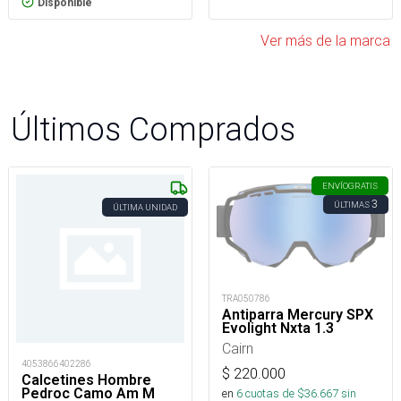
Disponible
Ver más de la marca
Últimos Comprados
ENVÍO
GRATIS
3
ÚLTIMAS
ÚLTIMA UNIDAD
TRA050786
Antiparra Mercury SPX
Evolight Nxta 1.3
Cairn
4053866402286
$
220.000
Calcetines Hombre
Pedroc Camo Am M
en
6
cuotas de $
36.667
sin