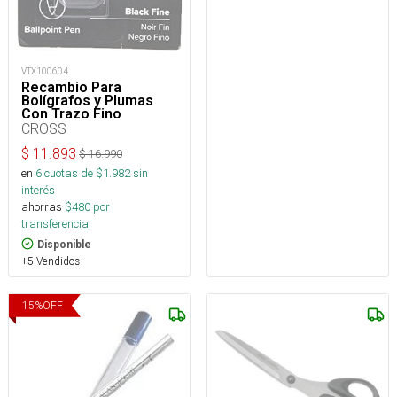
VTX100604
Recambio Para
Bolígrafos y Plumas
Con Trazo Fino
(Paquete de 2)
CROSS
$
11.893
$
16.990
en
6
cuotas de $
1.982
sin
interés
ahorras
$
480
por
transferencia.
Disponible
+5 Vendidos
15
%
OFF