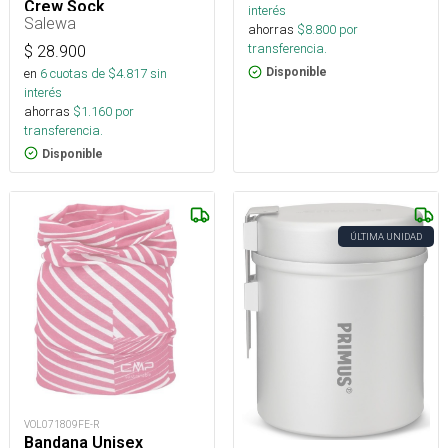
Crew Sock
interés
Salewa
ahorras
$
8.800
por
transferencia.
$
28.900
en
6
cuotas de $
4.817
sin
Disponible
interés
ahorras
$
1.160
por
transferencia.
Disponible
ÚLTIMA UNIDAD
VOL071809FE-R
Bandana Unisex