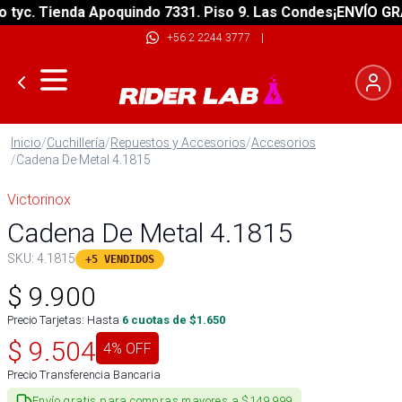
c. Tienda Apoquindo 7331. Piso 9. Las Condes
¡ENVÍO GRATIS
+56 2 2244 3777
|
Inicio
/
Cuchillería
/
Repuestos y Accesorios
/
Accesorios
/
Cadena De Metal 4.1815
Victorinox
Cadena De Metal 4.1815
SKU:
4.1815
+5 VENDIDOS
$
9.900
Precio Tarjetas: Hasta
6
cuotas de $
1.650
$
9.504
4
% OFF
Precio Transferencia Bancaria
Envío gratis para compras mayores a $149.999