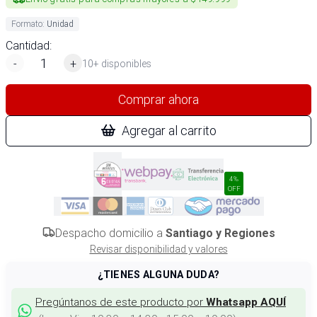
Formato
:
Unidad
Cantidad:
-
+
10+ disponibles
Comprar ahora
Agregar al carrito
4%
OFF
Despacho domicilio a
Santiago y Regiones
Revisar disponibilidad y valores
¿TIENES ALGUNA DUDA?
Pregúntanos de este producto por
Whatsapp AQUÍ