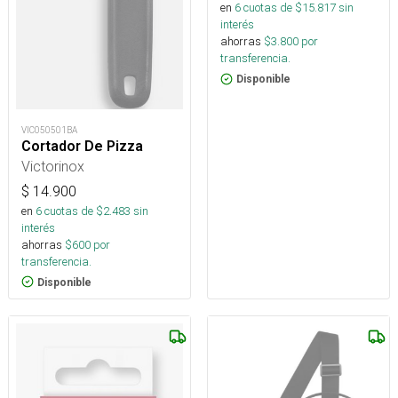
en
6
cuotas de $
15.817
sin
interés
ahorras
$
3.800
por
transferencia.
Disponible
VIC050501BA
Cortador De Pizza
Victorinox
$
14.900
en
6
cuotas de $
2.483
sin
interés
ahorras
$
600
por
transferencia.
Disponible