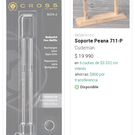
PRO281013-C
Soporte Peana 711-P
Cudeman
$
19.990
en
6
cuotas de $
3.332
sin
interés
ahorras
$
800
por
transferencia.
Disponible