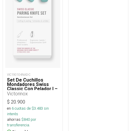
VIC190104NAD-C
Set De Cuchillos
Mondadores Swiss
Classic Con Pelador I –
3 piezas
Victorinox
$
20.900
en
6
cuotas de $
3.483
sin
interés
ahorras
$
840
por
transferencia.