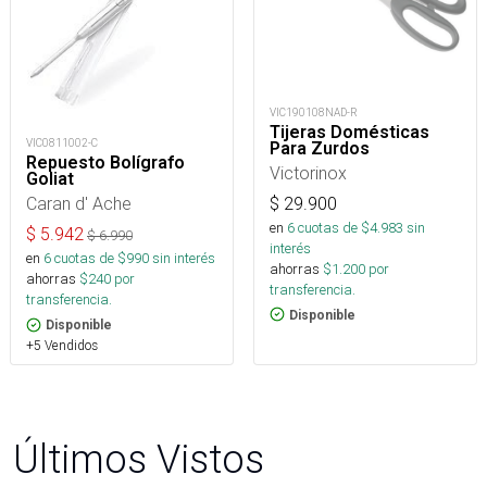
VIC190108NAD-R
Tijeras Domésticas
VIC0811002-C
Para Zurdos
Repuesto Bolígrafo
Victorinox
Goliat
Caran d' Ache
$
29.900
en
6
cuotas de $
4.983
sin
$
5.942
$
6.990
interés
en
6
cuotas de $
990
sin interés
ahorras
$
1.200
por
ahorras
$
240
por
transferencia.
transferencia.
Disponible
Disponible
+5 Vendidos
Últimos Vistos