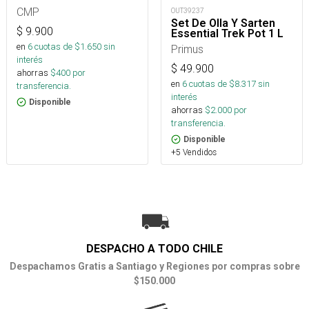
CMP
OUT39237
Set De Olla Y Sarten
$
9.900
Essential Trek Pot 1 L
en
6
cuotas de $
1.650
sin
Primus
interés
$
49.900
ahorras
$
400
por
en
6
cuotas de $
8.317
sin
transferencia.
interés
Disponible
ahorras
$
2.000
por
transferencia.
Disponible
+5 Vendidos
DESPACHO A TODO CHILE
Despachamos Gratis a Santiago y Regiones por compras sobre
$150.000