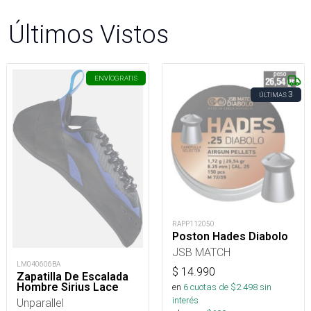
Últimos Vistos
ENVÍO
GRATIS
3
ÚLTIMAS
RAPP112050
Poston Hades Diabolo
JSB MATCH
LM040606BA
$
14.990
Zapatilla De Escalada
Hombre Sirius Lace
en
6
cuotas de $
2.498
sin
interés
Unparallel