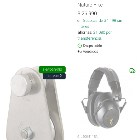
Nature Hike
$
26.990
en
6
cuotas de $
4.498
sin
interés
ahorras
$
1.080
por
transferencia.
Disponible
+5 Vendidos
ENVÍO
GRATIS
2
ÚLTIMAS
GIL200411BA