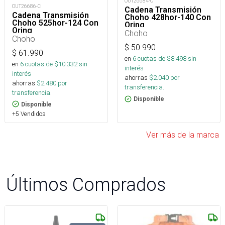
OUT26684-C
OUT26686-C
Cadena Transmisión
Cadena Transmisión
Choho 428hor-140 Con
Choho 525hor-124 Con
Oring
Oring
Choho
Choho
$
50.990
$
61.990
en
6
cuotas de $
8.498
sin
en
6
cuotas de $
10.332
sin
interés
interés
ahorras
$
2.040
por
ahorras
$
2.480
por
transferencia.
transferencia.
Disponible
Disponible
+5 Vendidos
Ver más de la marca
Últimos Comprados