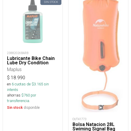
SIN STOCK
23882026BARB
Lubricante Bike Chain
Lube Dry Condition
Maplus
$
18.990
en
6
cuotas de $
3.165
sin
interés
ahorras
$
760
por
transferencia.
disponible
Sin stock
OUT41773
Bolsa Natacion 28L
Swiming Signal Bag