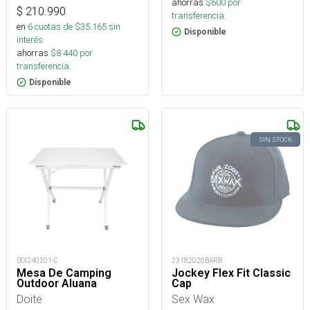
ahorras
$
600
por
$
210.990
transferencia.
en
6
cuotas de $
35.165
sin
Disponible
interés
ahorras
$
8.440
por
transferencia.
Disponible
SIN STOCK
DOI240201-C
23182026BARB
Mesa De Camping
Jockey Flex Fit Classic
Outdoor Aluana
Cap
Doite
Sex Wax