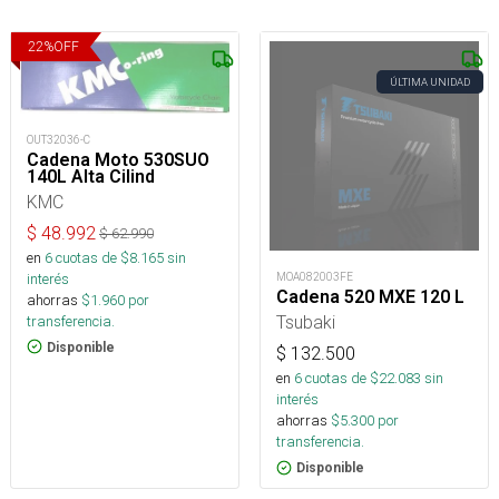
22
%
OFF
ÚLTIMA UNIDAD
OUT32036-C
Cadena Moto 530SUO
140L Alta Cilind
KMC
$
48.992
$
62.990
en
6
cuotas de $
8.165
sin
interés
MOA082003FE
Cadena 520 MXE 120 L
ahorras
$
1.960
por
Tsubaki
transferencia.
Disponible
$
132.500
en
6
cuotas de $
22.083
sin
interés
ahorras
$
5.300
por
transferencia.
Disponible