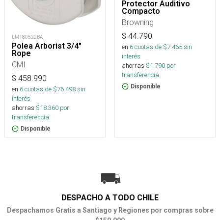
Protector Auditivo
Compacto
Browning
$
44.790
LM180522BA
Polea Arborist 3/4"
en
6
cuotas de $
7.465
sin
Rope
interés
CMI
ahorras
$
1.790
por
transferencia.
$
458.990
Disponible
en
6
cuotas de $
76.498
sin
interés
ahorras
$
18.360
por
transferencia.
Disponible
DESPACHO A TODO CHILE
Despachamos Gratis a Santiago y Regiones por compras sobre