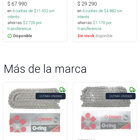
$
67.990
$
29.290
en
6
cuotas de $
11.332
sin
en
6
cuotas de $
4.882
sin
interés
interés
ahorras
$
2.720
por
ahorras
$
1.170
por
transferencia.
transferencia.
disponible
Disponible
Sin stock
Más de la marca
ÚLTIMA UNIDAD
ÚLTIMA UNIDAD