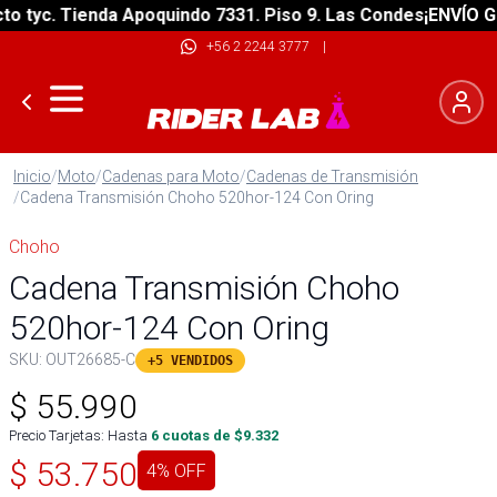
tyc. Tienda Apoquindo 7331. Piso 9. Las Condes
¡ENVÍO GRAT
+56 2 2244 3777
|
Inicio
/
Moto
/
Cadenas para Moto
/
Cadenas de Transmisión
/
Cadena Transmisión Choho 520hor-124 Con Oring
Choho
Cadena Transmisión Choho
520hor-124 Con Oring
SKU:
OUT26685-C
+5 VENDIDOS
$
55.990
Precio Tarjetas: Hasta
6
cuotas de $
9.332
$
53.750
4
% OFF