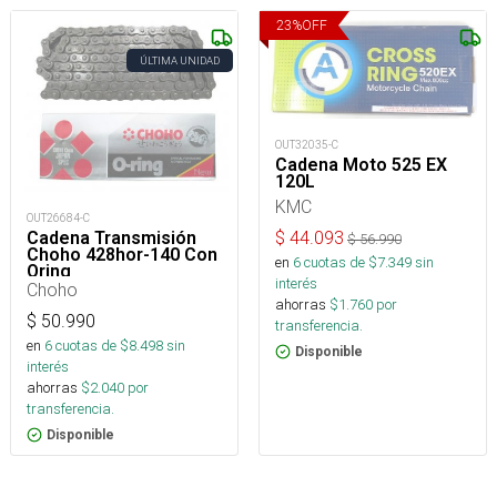
23
%
OFF
ÚLTIMA UNIDAD
OUT32035-C
Cadena Moto 525 EX
120L
KMC
OUT26684-C
Cadena Transmisión
$
44.093
$
56.990
Choho 428hor-140 Con
en
6
cuotas de $
7.349
sin
Oring
interés
Choho
ahorras
$
1.760
por
$
50.990
transferencia.
en
6
cuotas de $
8.498
sin
Disponible
interés
ahorras
$
2.040
por
transferencia.
Disponible