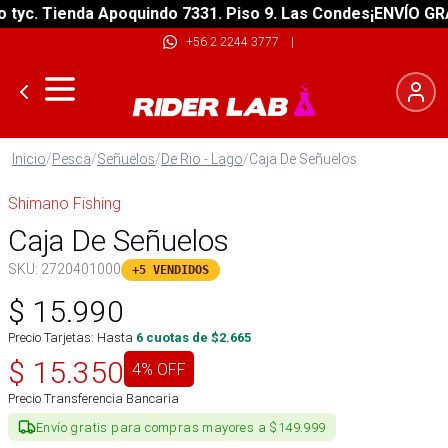
c. Tienda Apoquindo 7331. Piso 9. Las Condes
¡ENVÍO GRATIS
+56 2 2244 3777
|
Inicio
/
Pesca
/
Señuelos
/
De Rio - Lago
/
Caja De Señuelos
Shimano Fishing
Caja De Señuelos
SKU:
2720401000
+5 VENDIDOS
$
15.990
Precio Tarjetas: Hasta
6
cuotas de $
2.665
$
15.350
4
% OFF
Precio Transferencia Bancaria
Envío gratis para compras mayores a $149.999