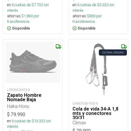
en
6
cuotas de $
7.732
sin
en
6
cuotas de $
3.332
sin
interés
interés
ahorras
$
1.860
por
ahorras
$
800
por
transferencia.
transferencia.
Disponible
Disponible
ÚLTIMA UNIDAD
LIPP200209FE-R
Zapato Hombre
Nomade Baja
CHM070401FER-R
Haka Honu
Cola de vida 34-A 1,8
mts y conectores
$
79.990
30/31
en
6
cuotas de $
13.332
sin
Climax
interés
$
79.900