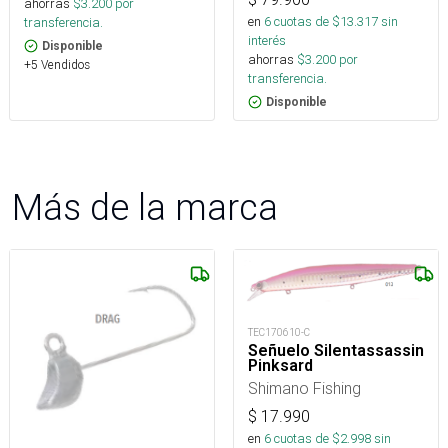
ahorras
$
3.200
por
en
6
cuotas de $
13.317
sin
transferencia.
interés
Disponible
ahorras
$
3.200
por
+5 Vendidos
transferencia.
Disponible
Más de la marca
TEC170610-C
Señuelo Silentassassin
Pinksard
Shimano Fishing
$
17.990
en
6
cuotas de $
2.998
sin