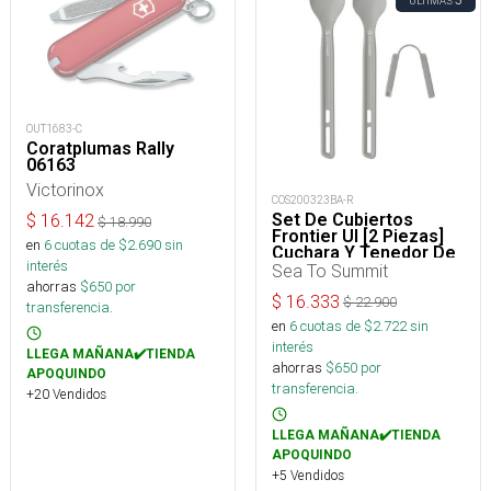
ÚLTIMAS
OUT1683-C
Coratplumas Rally
06163
Victorinox
COS200323BA-R
Set De Cubiertos
$
16.142
$
18.990
Frontier Ul [2 Piezas]
en
6
cuotas de $
2.690
sin
Cuchara Y Tenedor De
interés
Mango Largo
Sea To Summit
ahorras
$
650
por
$
16.333
$
22.900
transferencia.
en
6
cuotas de $
2.722
sin
interés
LLEGA MAÑANA✔️TIENDA
ahorras
$
650
por
APOQUINDO
transferencia.
+20 Vendidos
LLEGA MAÑANA✔️TIENDA
APOQUINDO
+5 Vendidos