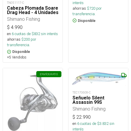
interés
TN051117-C
Cabeza Plomada Soare
ahorras
$
720
por
Drag Head - 4 Unidades
transferencia.
Shimano Fishing
Disponible
$
4.990
en
6
cuotas de $
832
sin interés
ahorras
$
200
por
transferencia.
Disponible
+5 Vendidos
ENVÍO
GRATIS
TEC170608-C
Señuelo Silent
Assassin 99S
Shimano Fishing
$
22.990
en
6
cuotas de $
3.832
sin
interés