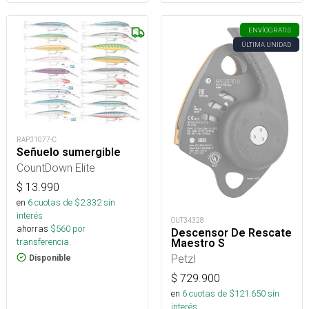
ENVÍO
GRATIS
ÚLTIMA UNIDAD
RAP31077-C
Señuelo sumergible
CountDown Elite
$
13.990
en
6
cuotas de $
2.332
sin
interés
OUT34328
ahorras
$
560
por
Descensor De Rescate
transferencia.
Maestro S
Petzl
Disponible
$
729.900
en
6
cuotas de $
121.650
sin
interés