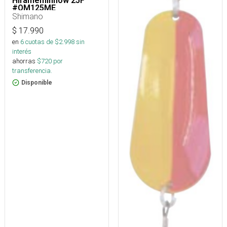
Hirameminnow 25F
#OM125ME
Shimano
$
17.990
en
6
cuotas de $
2.998
sin
interés
ahorras
$
720
por
transferencia.
Disponible