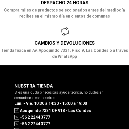
DESPACHO 24 HORAS
Compra miles de productos seleccionados antes del mediodía
recibes en el mismo día en cientos de comunas
CAMBIOS Y DEVOLUCIONES
Tienda física en Av. Apoquindo 7331, Piso 9, Las Condes o a través
de WhatsApp
NUESTRA TIENDA
Si es una duda o necesitas ayuda tecnica, no dudes en
comunicarte con nosotros
Lun. - Vie. 10:30 a 14:30 - 15:00 a 19:00
Apoquindo 7331 OF 918 - Las Condes
+56 2 2244 3777
+56 2 2244 3777