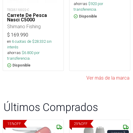
ahorras
$
920
por
transferencia.
TEC05110022-C
Carrete De Pesca
Disponible
Nasci C5000
Shimano Fishing
$
169.990
en
6
cuotas de $
28.332
sin
interés
ahorras
$
6.800
por
transferencia.
Disponible
Ver más de la marca
Últimos Comprados
15
%
OFF
29
%
OFF
3