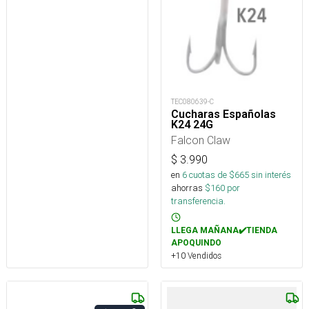
TEC080639-C
Cucharas Españolas
K24 24G
Falcon Claw
$
3.990
en
6
cuotas de $
665
sin interés
ahorras
$
160
por
transferencia.
LLEGA MAÑANA✔️TIENDA
APOQUINDO
+10 Vendidos