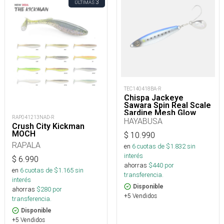
3
ÚLTIMAS
TEC140418BA-R
Chispa Jackeye
Sawara Spin Real Scale
Sardine Mesh Glow
RAP041213NAD-R
Fs437/445-60-1_
HAYABUSA
Crush City Kickman
MOCH
$
10.990
RAPALA
en
6
cuotas de $
1.832
sin
interés
$
6.990
ahorras
$
440
por
en
6
cuotas de $
1.165
sin
transferencia.
interés
Disponible
ahorras
$
280
por
+5 Vendidos
transferencia.
Disponible
+5 Vendidos