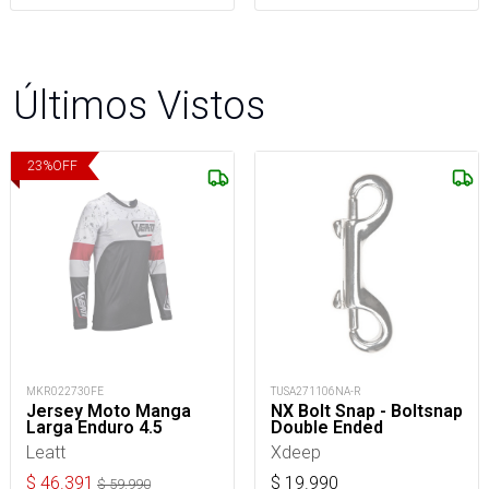
Últimos Vistos
23
%
OFF
MKR022730FE
TUSA271106NA-R
Jersey Moto Manga
NX Bolt Snap - Boltsnap
Larga Enduro 4.5
Double Ended
Leatt
Xdeep
$
46.391
$
19.990
$
59.990