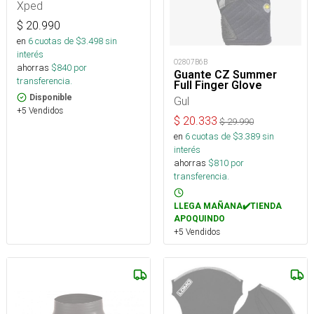
Xped
$
20.990
en
6
cuotas de $
3.498
sin
interés
O2807B6B
ahorras
$
840
por
Guante CZ Summer
transferencia.
Full Finger Glove
Disponible
Gul
+5 Vendidos
$
20.333
$
29.990
en
6
cuotas de $
3.389
sin
interés
ahorras
$
810
por
transferencia.
LLEGA MAÑANA✔️TIENDA
APOQUINDO
+5 Vendidos