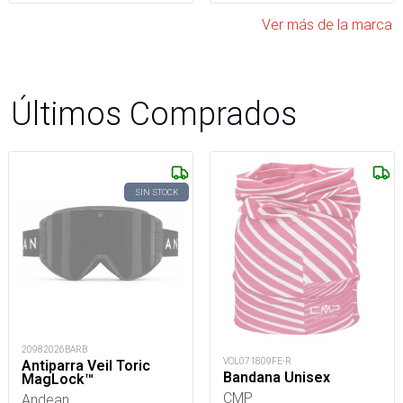
Ver más de la marca
Últimos Comprados
SIN STOCK
20982026BARB
VOL071809FE-R
Antiparra Veil Toric
Bandana Unisex
MagLock™
CMP
Andean