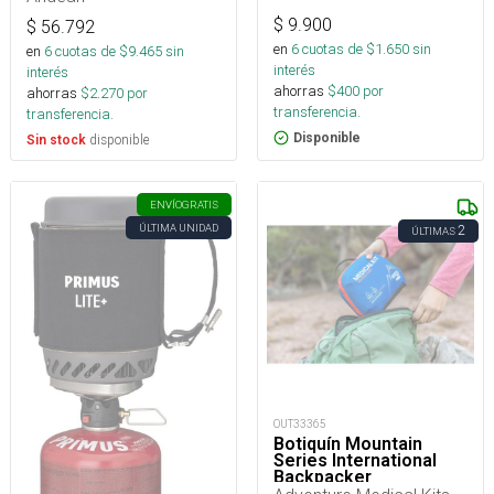
$
9.900
$
56.792
en
6
cuotas de $
1.650
sin
en
6
cuotas de $
9.465
sin
interés
interés
ahorras
$
400
por
ahorras
$
2.270
por
transferencia.
transferencia.
Disponible
disponible
Sin stock
ENVÍO
GRATIS
ÚLTIMA UNIDAD
2
ÚLTIMAS
OUT33365
Botiquín Mountain
Series International
Backpacker