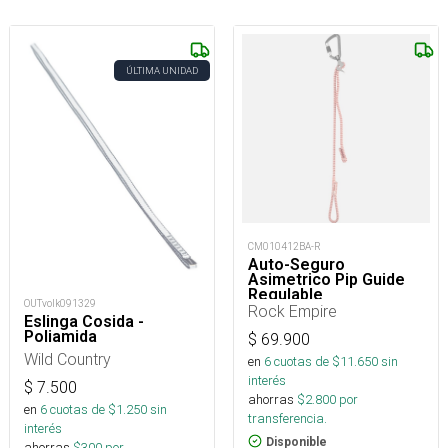
ÚLTIMA UNIDAD
CM010412BA-R
Auto-Seguro
Asimetrico Pip Guide
Regulable
OUTvolk091329
Rock Empire
Eslinga Cosida -
Poliamida
$
69.900
Wild Country
en
6
cuotas de $
11.650
sin
interés
$
7.500
ahorras
$
2.800
por
en
6
cuotas de $
1.250
sin
transferencia.
interés
Disponible
ahorras
$
300
por