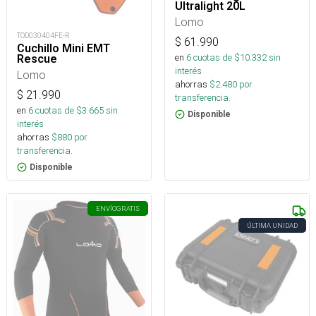
Ultralight 20L
Lomo
TOD030404FE-R
$
61.990
Cuchillo Mini EMT
en
6
cuotas de $
10.332
sin
Rescue
interés
Lomo
ahorras
$
2.480
por
$
21.990
transferencia.
en
6
cuotas de $
3.665
sin
Disponible
interés
ahorras
$
880
por
transferencia.
Disponible
ENVÍO
GRATIS
ÚLTIMA UNIDAD