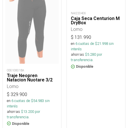
NAI220406
Caja Seca Centurion M
DryBox
Lomo
$
131.990
en
6
cuotas de $
21.998
sin
interés
ahorras
$
5.280
por
transferencia.
Disponible
OD010801BA
Traje Neopren
Natacion Nuotare 3/2
Lomo
$
329.900
en
6
cuotas de $
54.983
sin
interés
ahorras
$
13.200
por
transferencia.
Disponible