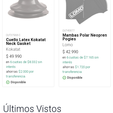
OUT45877
Mambas Polar Neopren
OUT37968-C
Pogies
Cuello Latex Kokatat
Neck Gasket
Lomo
Kokatat
$
42.990
$
49.990
en
6
cuotas de $
7.165
sin
en
6
cuotas de $
8.332
sin
interés
interés
ahorras
$
1.720
por
ahorras
$
2.000
por
transferencia.
transferencia.
Disponible
Disponible
Últimos Vistos