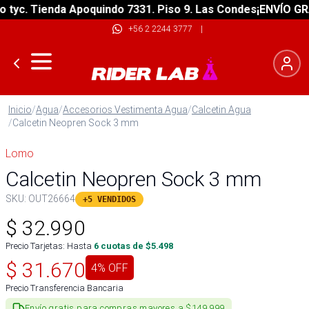
c. Tienda Apoquindo 7331. Piso 9. Las Condes
¡ENVÍO GRATIS
+56 2 2244 3777
|
Inicio
/
Agua
/
Accesorios Vestimenta Agua
/
Calcetin Agua
/
Calcetin Neopren Sock 3 mm
Lomo
Calcetin Neopren Sock 3 mm
SKU:
OUT26664
+5 VENDIDOS
$
32.990
Precio Tarjetas: Hasta
6
cuotas de $
5.498
$
31.670
4
% OFF
Precio Transferencia Bancaria
Envío gratis para compras mayores a $149.999