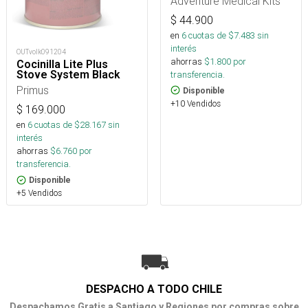
Adventure Medical Kits
$
44.900
en
6
cuotas de $
7.483
sin
interés
OUTvolk091204
ahorras
$
1.800
por
Cocinilla Lite Plus
Stove System Black
transferencia.
Primus
Disponible
+10 Vendidos
$
169.000
en
6
cuotas de $
28.167
sin
interés
ahorras
$
6.760
por
transferencia.
Disponible
+5 Vendidos
DESPACHO A TODO CHILE
Despachamos Gratis a Santiago y Regiones por compras sobre