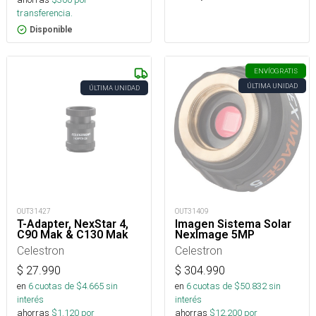
transferencia.
Disponible
ENVÍO
GRATIS
ÚLTIMA UNIDAD
ÚLTIMA UNIDAD
OUT31427
OUT31409
T-Adapter, NexStar 4,
Imagen Sistema Solar
C90 Mak & C130 Mak
NexImage 5MP
Celestron
Celestron
$
27.990
$
304.990
en
6
cuotas de $
4.665
sin
en
6
cuotas de $
50.832
sin
interés
interés
ahorras
$
1.120
por
ahorras
$
12.200
por