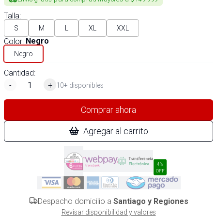
Talla
:
S
M
L
XL
XXL
Color
:
Negro
Negro
Cantidad:
-
+
10+ disponibles
Comprar ahora
Agregar al carrito
4%
OFF
Despacho domicilio a
Santiago y Regiones
Revisar disponibilidad y valores