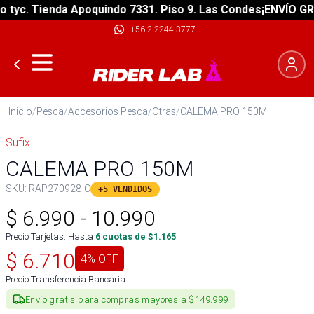
yc. Tienda Apoquindo 7331. Piso 9. Las Condes
¡ENVÍO GRATI
+56 2 2244 3777
|
Inicio
/
Pesca
/
Accesorios Pesca
/
Otras
/
CALEMA PRO 150M
Sufix
CALEMA PRO 150M
SKU:
RAP270928-C
+5 VENDIDOS
$
6.990
-
10.990
Precio Tarjetas: Hasta
6
cuotas de $
1.165
$
6.710
4
% OFF
Precio Transferencia Bancaria
Envío gratis para compras mayores a $149.999