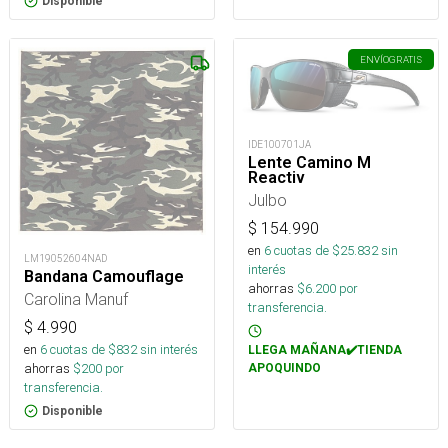
Disponible
ENVÍO
GRATIS
IDE100701JA
Lente Camino M
Reactiv
Julbo
$
154.990
en
6
cuotas de $
25.832
sin
LM19052604NAD
interés
Bandana Camouflage
ahorras
$
6.200
por
Carolina Manuf
transferencia.
$
4.990
en
6
cuotas de $
832
sin interés
LLEGA MAÑANA✔️TIENDA
ahorras
$
200
por
APOQUINDO
transferencia.
Disponible