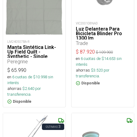
VIC200108NAD
Luz Delantera Para
Bicicleta Blinder Pro
1300 lm
LM240507BA-R
Trade
Manta Sintética Link-
Up Field Quilt -
$
87.920
$
109.900
Synthetic - Single
en
6
cuotas de $
14.653
sin
Peregrine
interés
$
65.990
ahorras
$
3.520
por
transferencia.
en
6
cuotas de $
10.998
sin
interés
Disponible
ahorras
$
2.640
por
transferencia.
Disponible
3
ÚLTIMAS