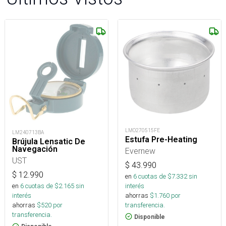
LMO270515FE
LM240713BA
Estufa Pre-Heating
Brújula Lensatic De
Navegación
Evernew
UST
$
43.990
$
12.990
en
6
cuotas de $
7.332
sin
interés
en
6
cuotas de $
2.165
sin
ahorras
$
1.760
por
interés
transferencia.
ahorras
$
520
por
transferencia.
Disponible