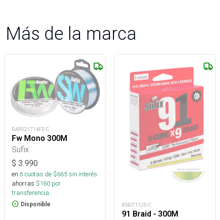
Más de la marca
RAP021714FE-C
Fw Mono 300M
Sufix
$
3.990
en
6
cuotas de $
665
sin interés
ahorras
$
160
por
transferencia.
Disponible
RN071125-C
91 Braid - 300M