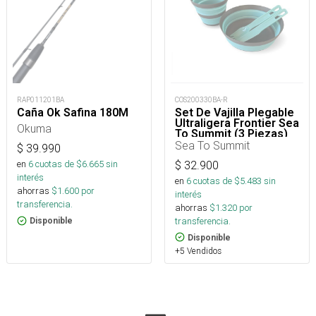
COS200330BA-R
RAP011201BA
Set De Vajilla Plegable
Caña Ok Safina 180M
Ultraligera Frontier Sea
Okuma
To Summit (3 Piezas)
Sea To Summit
$
39.990
en
6
cuotas de $
6.665
sin
$
32.900
interés
en
6
cuotas de $
5.483
sin
ahorras
$
1.600
por
interés
transferencia.
ahorras
$
1.320
por
transferencia.
Disponible
Disponible
+5 Vendidos