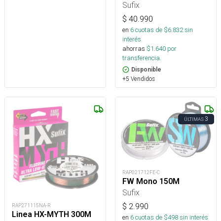
Sufix
$
40.990
en
6
cuotas de $
6.832
sin
interés
ahorras
$
1.640
por
transferencia.
Disponible
+5 Vendidos
3
ÚLTIMAS
RAP021712FE-C
FW Mono 150M
Sufix
$
2.990
RAP271115NA-R
Linea HX-MYTH 300M
en
6
cuotas de $
498
sin interés