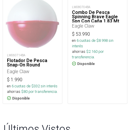
LM080704BA
Combo De Pesca
Spinning Brave Eagle
Spn Con Caña 1.83 Mt
De 2 Tramos Y Reel
Eagle Claw
$
53.990
en
6
cuotas de $
8.998
sin
interés
ahorras
$
2.160
por
LM060714BA
transferencia.
Flotador De Pesca
Disponible
Snap-On Round
Eagle Claw
$
1.990
en
6
cuotas de $
332
sin interés
ahorras
$
80
por transferencia.
Disponible
Últimos Vistos