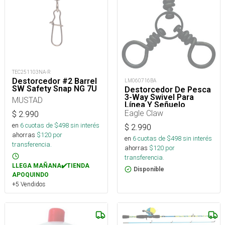
TEC251103NA-R
Destorcedor #2 Barrel
LM060716BA
SW Safety Snap NG 7U
Destorcedor De Pesca
3-Way Swivel Para
MUSTAD
Línea Y Señuelo
Eagle Claw
$
2.990
en
6
cuotas de $
498
sin interés
$
2.990
ahorras
$
120
por
en
6
cuotas de $
498
sin interés
transferencia.
ahorras
$
120
por
transferencia.
LLEGA MAÑANA✔️TIENDA
Disponible
APOQUINDO
+5 Vendidos