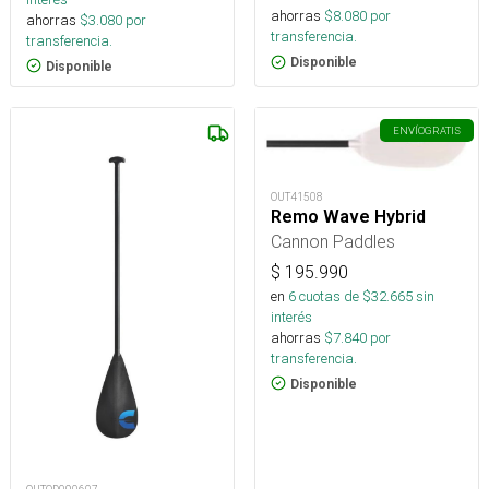
ahorras
$
8.080
por
ahorras
$
3.080
por
transferencia.
transferencia.
Disponible
Disponible
ENVÍO
GRATIS
OUT41508
Remo Wave Hybrid
Cannon Paddles
$
195.990
en
6
cuotas de $
32.665
sin
interés
ahorras
$
7.840
por
transferencia.
Disponible