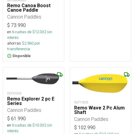
OUTOD090607
Remo Canoa Boost
Canoe Paddle
Cannon Paddles
$
73.990
en
6
cuotas de $
12.332
sin
interés
ahorras
$
2.960
por
transferencia.
Disponible
OUT41933
Remo Explorer 2 pc E
OUT11835
Series
Remo Wave 2 Pc Alum
Cannon Paddles
Shaft
$
61.990
Cannon Paddles
en
6
cuotas de $
10.332
sin
$
102.990
interés