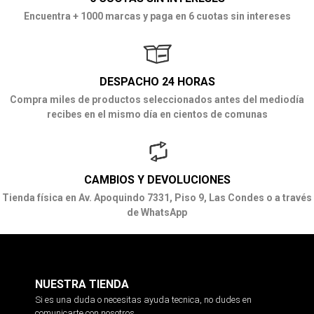
Encuentra + 1000 marcas y paga en 6 cuotas sin intereses
DESPACHO 24 HORAS
Compra miles de productos seleccionados antes del mediodía
recibes en el mismo día en cientos de comunas
CAMBIOS Y DEVOLUCIONES
Tienda física en Av. Apoquindo 7331, Piso 9, Las Condes o a través
de WhatsApp
NUESTRA TIENDA
Si es una duda o necesitas ayuda tecnica, no dudes en
comunicarte con nosotros