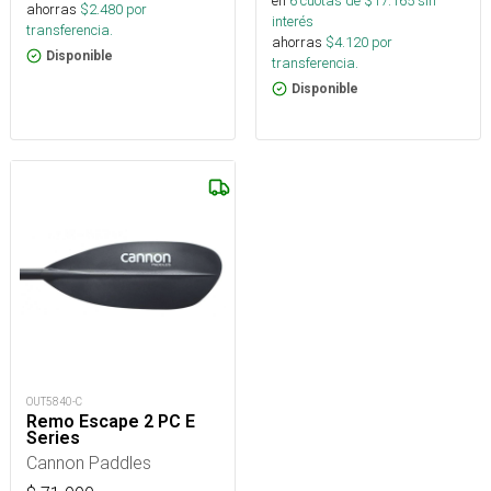
en
6
cuotas de $
17.165
sin
ahorras
$
2.480
por
interés
transferencia.
ahorras
$
4.120
por
Disponible
transferencia.
Disponible
OUT5840-C
Remo Escape 2 PC E
Series
Cannon Paddles