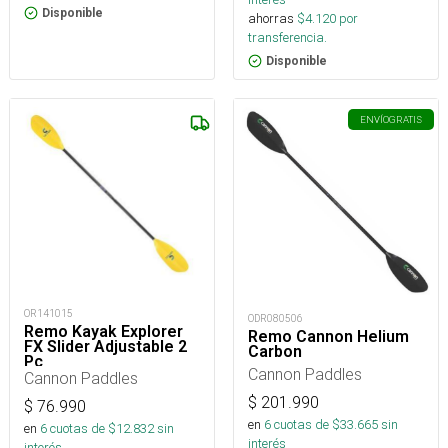
Disponible
ahorras
$
4.120
por
transferencia.
Disponible
ENVÍO
GRATIS
OR141015
ODR080506
Remo Kayak Explorer
Remo Cannon Helium
FX Slider Adjustable 2
Carbon
Pc
Cannon Paddles
Cannon Paddles
$
201.990
$
76.990
en
6
cuotas de $
33.665
sin
en
6
cuotas de $
12.832
sin
interés
interés