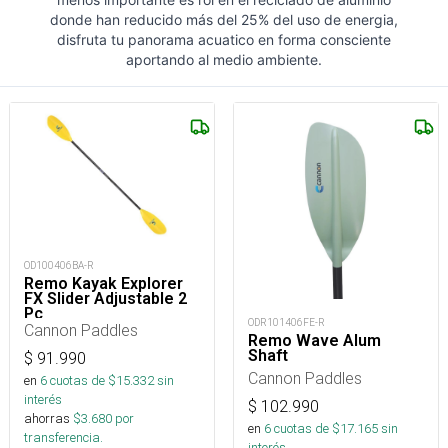
donde han reducido más del 25% del uso de energia,
disfruta tu panorama acuatico en forma consciente
aportando al medio ambiente.
OD100406BA-R
Remo Kayak Explorer
FX Slider Adjustable 2
Pc
ODR101406FE-R
Cannon Paddles
Remo Wave Alum
Shaft
$
91.990
Cannon Paddles
en
6
cuotas de $
15.332
sin
interés
$
102.990
ahorras
$
3.680
por
en
6
cuotas de $
17.165
sin
transferencia.
interés