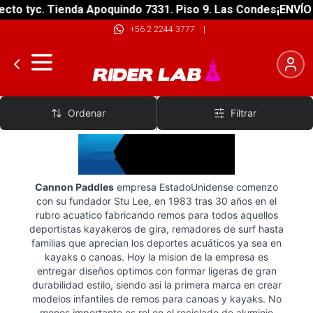
to tyc. Tienda Apoquindo 7331. Piso 9. Las Condes
¡ENVÍO G
+56 2 2244 3777
|
Cannon Paddles
Ordenar
Filtrar
Cannon Paddles
empresa EstadoUnidense comenzo
con su fundador Stu Lee, en 1983 tras 30 años en el
rubro acuatico fabricando remos para todos aquellos
deportistas kayakeros de gira, remadores de surf hasta
familias que aprecian los deportes acuáticos ya sea en
kayaks o canoas. Hoy la mision de la empresa es
entregar diseños optimos con formar ligeras de gran
durabilidad estilo, siendo asi la primera marca en crear
modelos infantiles de remos para canoas y kayaks. No
menos importante es rol en el reciclado de aluminio