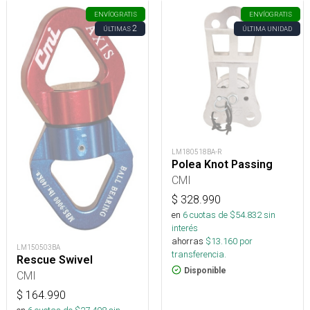
ENVÍO
GRATIS
ENVÍO
GRATIS
2
ÚLTIMAS
ÚLTIMA UNIDAD
LM180518BA-R
Polea Knot Passing
CMI
$
328.990
en
6
cuotas de $
54.832
sin
interés
ahorras
$
13.160
por
LM150503BA
transferencia.
Rescue Swivel
Disponible
CMI
$
164.990