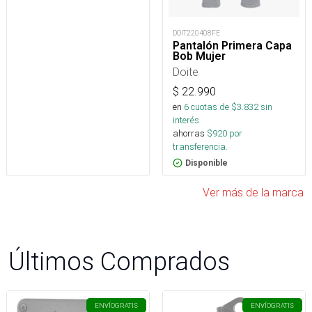
DOIT220408FE
Pantalón Primera Capa
Bob Mujer
Doite
$
22.990
en
6
cuotas de $
3.832
sin
interés
ahorras
$
920
por
transferencia.
Disponible
Ver más de la marca
Últimos Comprados
ENVÍO
GRATIS
ENVÍO
GRATIS