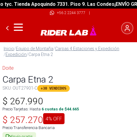
yc. Tienda Apoquindo 7331. Piso 9. Las Condes
¡ENVÍO GRATI
+56 2 2244 3777
|
Inicio
/
Equipo de Montaña
/
Carpas 4 Estaciones y Expedición
/
Expedición
/
Carpa Etna 2
Doite
Carpa Etna 2
SKU:
OUT27901-C
+30 VENDIDOS
$
267.990
Precio Tarjetas: Hasta
6
cuotas de $
44.665
$
257.270
4
% OFF
Precio Transferencia Bancaria
Envío gratis