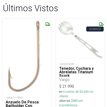
Últimos Vistos
2
ÚLTIMAS
LM200526BA
Tenedor, Cuchara y
Abrelatas Titanium
Scork
Vargo
$
21.990
en
6
cuotas de $
3.665
sin
interés
LM060717BA-R
ahorras
$
880
por
Anzuelo De Pesca
transferencia.
Baitholder Con