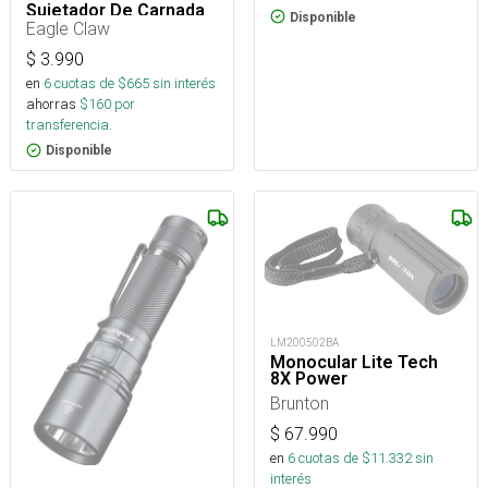
Sujetador De Carnada
Disponible
Eagle Claw
$
3.990
en
6
cuotas de $
665
sin interés
ahorras
$
160
por
transferencia.
Disponible
LM200502BA
Monocular Lite Tech
8X Power
Brunton
$
67.990
en
6
cuotas de $
11.332
sin
interés