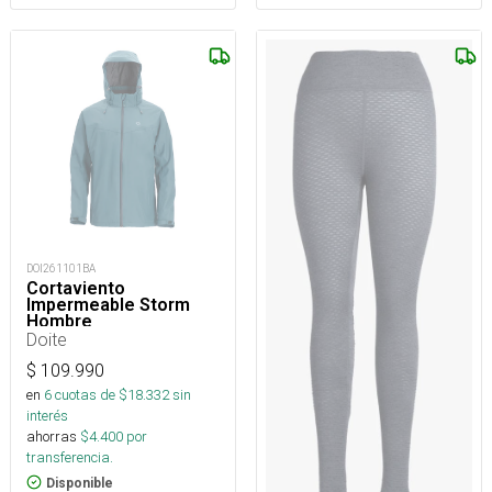
DOI261101BA
Cortaviento
Impermeable Storm
Hombre
Doite
$
109.990
en
6
cuotas de $
18.332
sin
interés
ahorras
$
4.400
por
transferencia.
Disponible