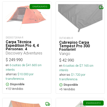
ENVÍO
GRATIS
DIS300726NA-R
OUT43486-R
Carpa Técnica
Cubrepiso Carpa
Expedition Pro 4, 4
Tempest Pro 300
Personas, 4
Footprint
Estaciones 5000mm
Discovery Adventures
Vango
$
249.990
$
42.990
en
6
cuotas de $
41.665
sin
en
6
cuotas de $
7.165
sin
interés
interés
ahorras
$
10.000
por
ahorras
$
1.720
por
transferencia.
transferencia.
Disponible
Disponible
+10 Vendidos
+5 Vendidos
ENVÍO
GRATIS