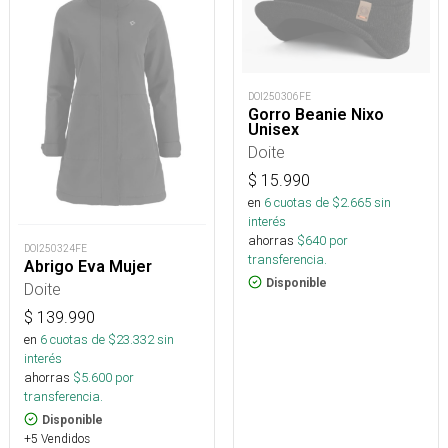
DOI250306FE
Gorro Beanie Nixo
Unisex
Doite
$
15.990
en
6
cuotas de $
2.665
sin
interés
ahorras
$
640
por
DOI250324FE
transferencia.
Abrigo Eva Mujer
Disponible
Doite
$
139.990
en
6
cuotas de $
23.332
sin
interés
ahorras
$
5.600
por
transferencia.
Disponible
+5 Vendidos