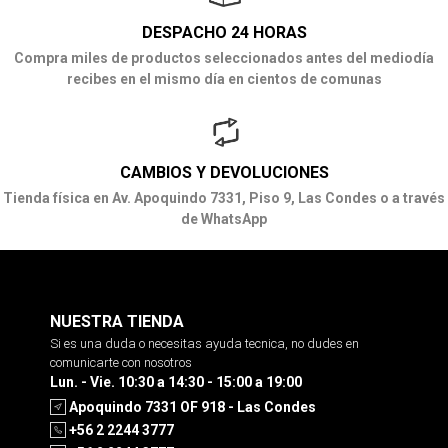
DESPACHO 24 HORAS
Compra miles de productos seleccionados antes del mediodía
recibes en el mismo día en cientos de comunas
CAMBIOS Y DEVOLUCIONES
Tienda física en Av. Apoquindo 7331, Piso 9, Las Condes o a través
de WhatsApp
NUESTRA TIENDA
Si es una duda o necesitas ayuda tecnica, no dudes en
comunicarte con nosotros
Lun. - Vie. 10:30 a 14:30 - 15:00 a 19:00
Apoquindo 7331 OF 918 - Las Condes
+56 2 2244 3777