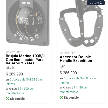
2
ÚLTIMAS
LM210711BA-R
LM180514BA
Brújula Marina 100B/H
Ascensor Double
Con Iluminación Para
Handle Expedition
Veleros Y Yates
CMI
Silva
$
286.990
$
289.990
en
6
cuotas de $
47.832
sin
en
6
cuotas de $
48.332
sin
interés
interés
ahorras
$
11.480
por
ahorras
$
11.600
por
transferencia.
transferencia.
Disponible
Disponible