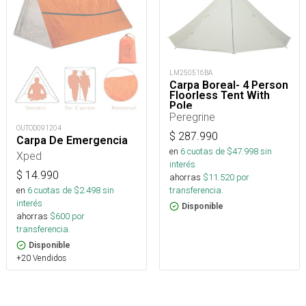
LM250516BA
Carpa Boreal- 4 Person
Floorless Tent With
Pole
Peregrine
OUTOD091204
$
287.990
Carpa De Emergencia
en
6
cuotas de $
47.998
sin
Xped
interés
$
14.990
ahorras
$
11.520
por
transferencia.
en
6
cuotas de $
2.498
sin
interés
Disponible
ahorras
$
600
por
transferencia.
Disponible
+20 Vendidos