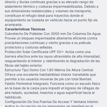
directo y lluvias continuas gracias a su elevado rango de
aislamiento térmico y costuras impermeabilizadas. Debido a
sus dimensiones residenciales y volumen de transporte,
constituye el refugio ideal para trayectos donde el
equipamiento se traslada en vehículo hacia un punto fijo de
acampada.
Características Técnicas
Cubretecho De Poliéster Con 3000 mm De Columna De Agua:
Provee un bloqueo impermeable altamente eficiente contra
precipitaciones continuas y viento gracias a su película
protectora y costuras selladas.
Protección Solar Certificada UPF 50+: Actúa como una
barrera efectiva ante los rayos ultravioleta de alta intensidad,
resguardando el interior y ralentizando la degradación de las
fibras del tejido exterior.
Estructura Tipo Domo Con 1.80 Metros De Altura Central:
Ofrece una excelente habitabilidad interior transitable que
permite a los usuarios moverse de pie con total libertad.
Faldón Perimetral Integrado: Funciona como un escudo físico
en la base de la carpa para impedir el ingreso de ráfagas de
aire helado, suciedad, insectos o agua superficial hacia el
habitáculo.
Configuración De Dos Puertas De Acceso Y Ventana Interior:
Agiliza la circulación de los integrantes sin interferir en el