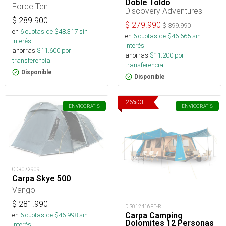
Doble Toldo
Force Ten
Discovery Adventures
$
289.900
$
279.990
$
399.990
en
6
cuotas de $
48.317
sin
en
6
cuotas de $
46.665
sin
interés
interés
ahorras
$
11.600
por
ahorras
$
11.200
por
transferencia.
transferencia.
Disponible
Disponible
26
%
OFF
ENVÍO
GRATIS
ENVÍO
GRATIS
ODR072909
Carpa Skye 500
Vango
$
281.990
DIS012416FE-R
en
6
cuotas de $
46.998
sin
Carpa Camping
Dolomites 12 Personas
interés