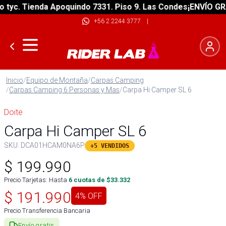
c. Tienda Apoquindo 7331. Piso 9. Las Condes
¡ENVÍO GRATIS
+56 2 2244 3777
|
Inicio
/
Equipo de Montaña
/
Carpas Camping
/
Carpas Camping 6 Personas y Mas
/
Carpa Hi Camper SL 6
Doite
Carpa Hi Camper SL 6
SKU:
DCA01HCAM0NA6P
+5 VENDIDOS
$
199.990
Precio Tarjetas: Hasta
6
cuotas de $
33.332
$
191.990
4
% OFF
Precio Transferencia Bancaria
Envío gratis