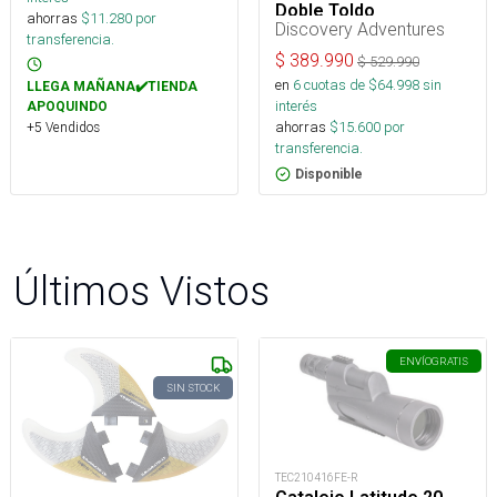
Doble Toldo
ahorras
$
11.280
por
Discovery Adventures
transferencia.
$
389.990
$
529.990
en
6
cuotas de $
64.998
sin
LLEGA MAÑANA✔️TIENDA
interés
APOQUINDO
ahorras
$
15.600
por
+5 Vendidos
transferencia.
Disponible
Últimos Vistos
ENVÍO
GRATIS
SIN STOCK
TEC210416FE-R