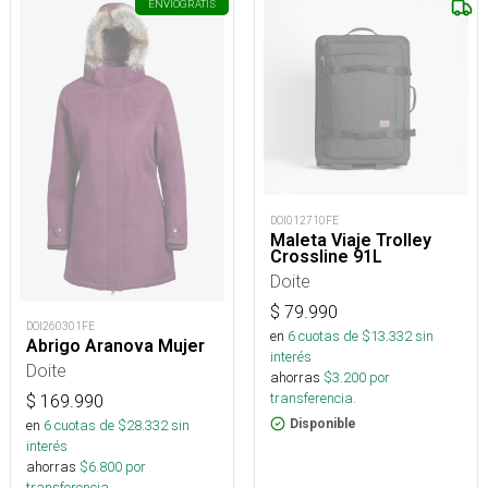
ENVÍO
GRATIS
DOI012710FE
Maleta Viaje Trolley
Crossline 91L
Doite
$
79.990
DOI260301FE
en
6
cuotas de $
13.332
sin
Abrigo Aranova Mujer
interés
Doite
ahorras
$
3.200
por
transferencia.
$
169.990
Disponible
en
6
cuotas de $
28.332
sin
interés
ahorras
$
6.800
por
transferencia.