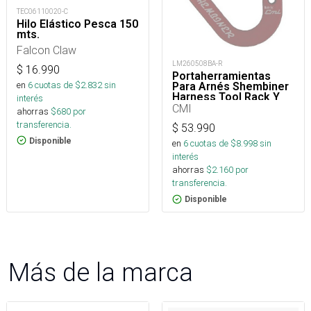
TEC06110020-C
Hilo Elástico Pesca 150
mts.
Falcon Claw
LM260508BA-R
$
16.990
Portaherramientas
en
6
cuotas de $
2.832
sin
Para Arnés Shembiner
Harness Tool Rack Y
interés
Arborismo
CMI
ahorras
$
680
por
transferencia.
$
53.990
Disponible
en
6
cuotas de $
8.998
sin
interés
ahorras
$
2.160
por
transferencia.
Disponible
Más de la marca