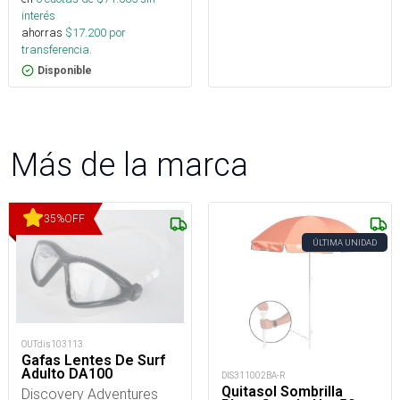
interés
ahorras
$
17.200
por
transferencia.
Disponible
Más de la marca
35
%
OFF
ÚLTIMA UNIDAD
OUTdis103113
Gafas Lentes De Surf
Adulto DA100
DIS311002BA-R
Quitasol Sombrilla
Discovery Adventures