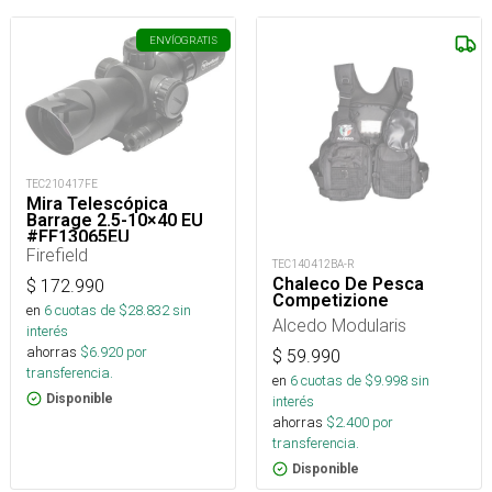
ENVÍO
GRATIS
TEC210417FE
Mira Telescópica
Barrage 2.5-10×40 EU
#FF13065EU
Firefield
TEC140412BA-R
Chaleco De Pesca
$
172.990
Competizione
en
6
cuotas de $
28.832
sin
Alcedo Modularis
interés
ahorras
$
6.920
por
$
59.990
transferencia.
en
6
cuotas de $
9.998
sin
Disponible
interés
ahorras
$
2.400
por
transferencia.
Disponible