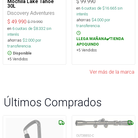
Mochila Lake Tahoe
$
99.990
30L
en
6
cuotas de $
16.665
sin
Discovery Adventures
interés
ahorras
$
4.000
por
$
49.990
$
79.990
transferencia.
en
6
cuotas de $
8.332
sin
interés
LLEGA MAÑANA✔️TIENDA
ahorras
$
2.000
por
APOQUINDO
transferencia.
+5 Vendidos
Disponible
+5 Vendidos
Ver más de la marca
Últimos Comprados
OUT38850-C