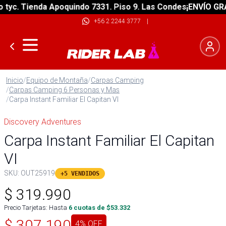
c. Tienda Apoquindo 7331. Piso 9. Las Condes
¡ENVÍO GRATIS
+56 2 2244 3777
|
Inicio
/
Equipo de Montaña
/
Carpas Camping
/
Carpas Camping 6 Personas y Mas
/
Carpa Instant Familiar El Capitan VI
Discovery Adventures
Carpa Instant Familiar El Capitan
VI
SKU:
OUT25919
+5 VENDIDOS
$
319.990
Precio Tarjetas: Hasta
6
cuotas de $
53.332
$
307.190
4
% OFF