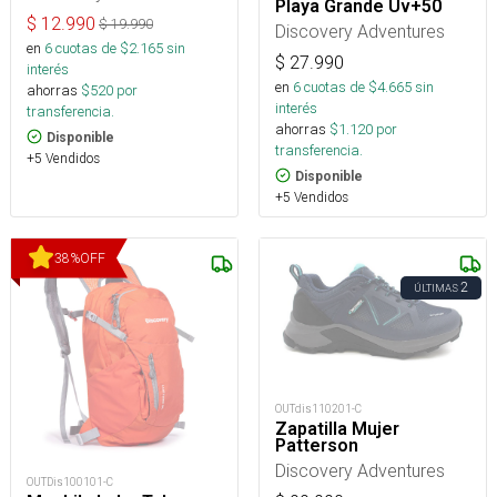
Playa Grande Uv+50
$
12.990
$
19.990
Discovery Adventures
en
6
cuotas de $
2.165
sin
$
27.990
interés
en
6
cuotas de $
4.665
sin
ahorras
$
520
por
interés
transferencia.
ahorras
$
1.120
por
Disponible
transferencia.
+5 Vendidos
Disponible
+5 Vendidos
38
%
OFF
2
ÚLTIMAS
OUTdis110201-C
Zapatilla Mujer
Patterson
Discovery Adventures
OUTDis100101-C