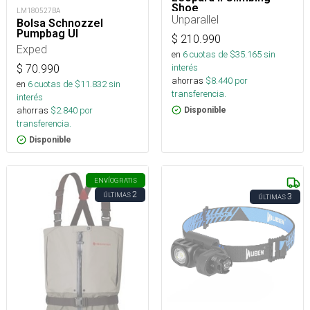
Shoe
LM180527BA
Unparallel
Bolsa Schnozzel
Pumpbag Ul
$
210.990
Exped
en
6
cuotas de $
35.165
sin
interés
$
70.990
ahorras
$
8.440
por
en
6
cuotas de $
11.832
sin
transferencia.
interés
ahorras
$
2.840
por
Disponible
transferencia.
Disponible
ENVÍO
GRATIS
2
ÚLTIMAS
3
ÚLTIMAS