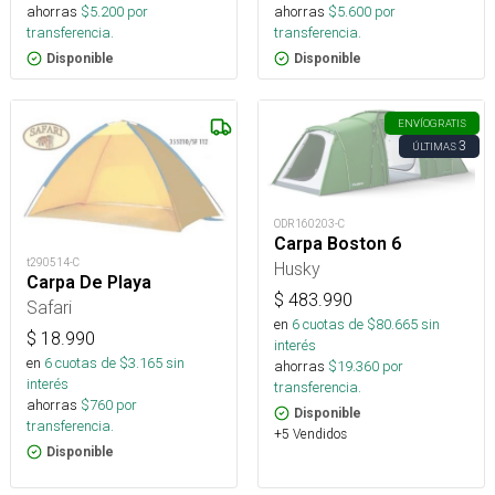
ahorras
$
5.200
por
ahorras
$
5.600
por
transferencia.
transferencia.
Disponible
Disponible
ENVÍO
GRATIS
3
ÚLTIMAS
ODR160203-C
Carpa Boston 6
t290514-C
Husky
Carpa De Playa
$
483.990
Safari
en
6
cuotas de $
80.665
sin
$
18.990
interés
en
6
cuotas de $
3.165
sin
ahorras
$
19.360
por
interés
transferencia.
ahorras
$
760
por
Disponible
transferencia.
+5 Vendidos
Disponible