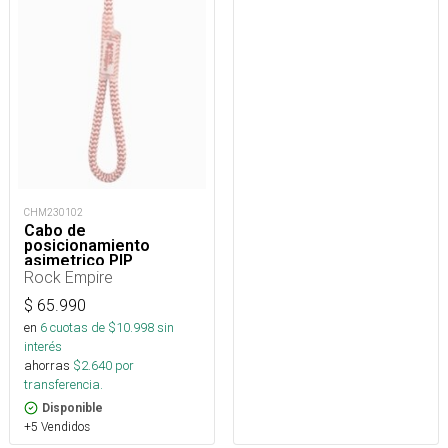
CHM230102
Cabo de
posicionamiento
asimetrico PIP
regulable 15 a 85 cm
Rock Empire
$
65.990
en
6
cuotas de $
10.998
sin
interés
ahorras
$
2.640
por
transferencia.
Disponible
+5 Vendidos