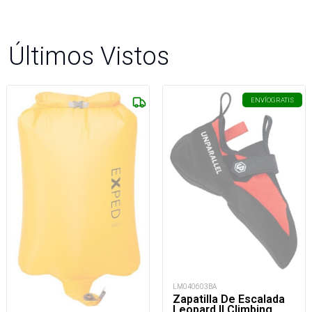
Últimos Vistos
ENVÍO
GRATIS
LM040603BA
Zapatilla De Escalada
Leopard II Climbing