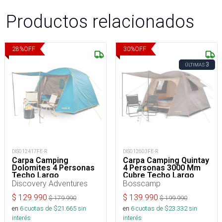
Productos relacionados
28
%
OFF
30
%
OFF
3
ÚLTIMAS
DIS012417FE-R
DIS012603FE-R
Carpa Camping
Carpa Camping Quintay
Dolomites 4 Personas
4 Personas 3000 Mm
Techo Largo
Cubre Techo Largo
Discovery Adventures
Bosscamp
$
129.990
$
139.990
$
179.990
$
199.990
en
6
cuotas de $
21.665
sin
en
6
cuotas de $
23.332
sin
interés
interés