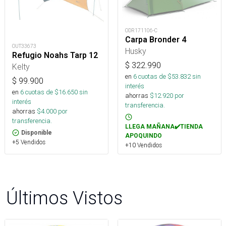
ODR171106-C
Carpa Bronder 4
OUT33673
Husky
Refugio Noahs Tarp 12
$
322.990
Kelty
en
6
cuotas de $
53.832
sin
$
99.900
interés
en
6
cuotas de $
16.650
sin
ahorras
$
12.920
por
interés
transferencia.
ahorras
$
4.000
por
transferencia.
LLEGA MAÑANA✔️TIENDA
Disponible
APOQUINDO
+5 Vendidos
+10 Vendidos
Últimos Vistos