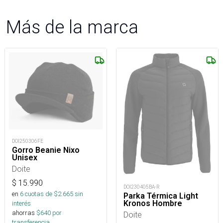
Más de la marca
DOI250306FE
Gorro Beanie Nixo
Unisex
Doite
$
15.990
DOI230405BA-R
en
6
cuotas de $
2.665
sin
Parka Térmica Light
Kronos Hombre
interés
ahorras
$
640
por
Doite
transferencia.