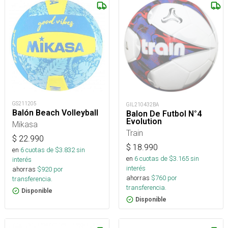
GS211205
GIL210432BA
Balón Beach Volleyball
Balon De Futbol N°4
Evolution
Mikasa
Train
$
22.990
$
18.990
en
6
cuotas de $
3.832
sin
en
6
cuotas de $
3.165
sin
interés
interés
ahorras
$
920
por
ahorras
$
760
por
transferencia.
transferencia.
Disponible
Disponible