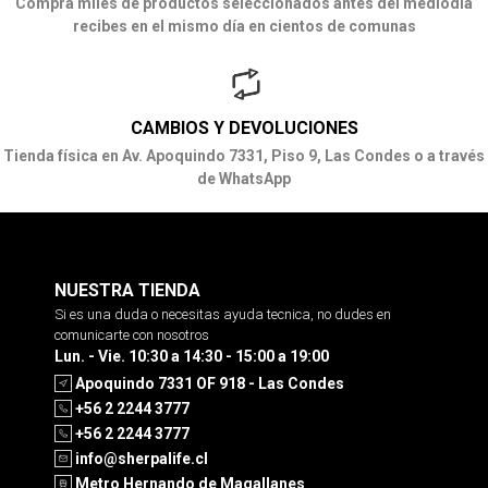
Compra miles de productos seleccionados antes del mediodía
recibes en el mismo día en cientos de comunas
CAMBIOS Y DEVOLUCIONES
Tienda física en Av. Apoquindo 7331, Piso 9, Las Condes o a través
de WhatsApp
NUESTRA TIENDA
Si es una duda o necesitas ayuda tecnica, no dudes en
comunicarte con nosotros
Lun. - Vie. 10:30 a 14:30 - 15:00 a 19:00
Apoquindo 7331 OF 918 - Las Condes
+56 2 2244 3777
+56 2 2244 3777
info@sherpalife.cl
Metro Hernando de Magallanes