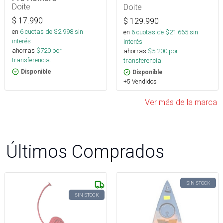
Doite
Doite
$
17.990
$
129.990
en
6
cuotas de $
2.998
sin
en
6
cuotas de $
21.665
sin
interés
interés
ahorras
$
720
por
ahorras
$
5.200
por
transferencia.
transferencia.
Disponible
Disponible
+5 Vendidos
Ver más de la marca
Últimos Comprados
SIN STOCK
SIN STOCK