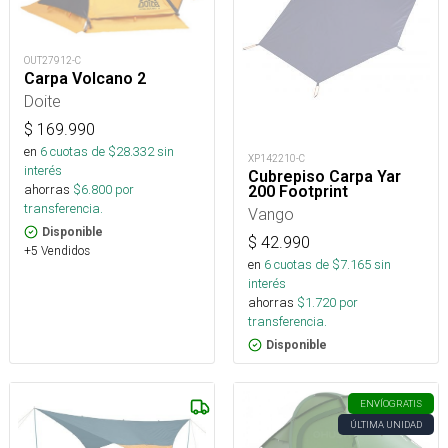
OUT27912-C
Carpa Volcano 2
Doite
$
169.990
en
6
cuotas de $
28.332
sin
XP142210-C
interés
Cubrepiso Carpa Yar
ahorras
$
6.800
por
200 Footprint
transferencia.
Vango
Disponible
$
42.990
+5 Vendidos
en
6
cuotas de $
7.165
sin
interés
ahorras
$
1.720
por
transferencia.
Disponible
ENVÍO
GRATIS
ÚLTIMA UNIDAD