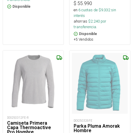
$
55.990
Disponible
en
6
cuotas de $
9.332
sin
interés
ahorras
$
2.240
por
transferencia.
Disponible
+5 Vendidos
DOI250312FE-R
DOI250326FE
Camiseta Primera
Parka Pluma Amorak
Capa Thermoactive
Hombre
Pro Hombre