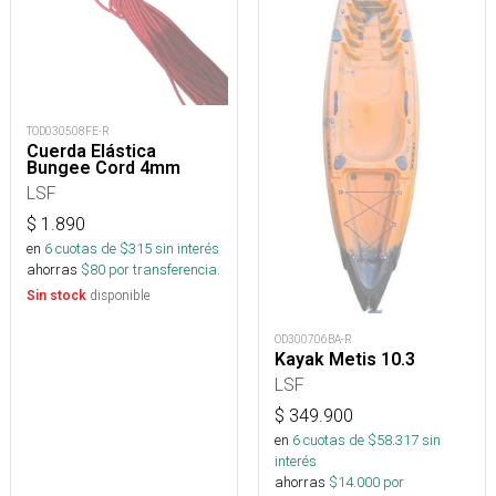
TOD030508FE-R
Cuerda Elástica
Bungee Cord 4mm
LSF
$
1.890
en
6
cuotas de $
315
sin interés
ahorras
$
80
por transferencia.
disponible
Sin stock
OD300706BA-R
Kayak Metis 10.3
LSF
$
349.900
en
6
cuotas de $
58.317
sin
interés
ahorras
$
14.000
por