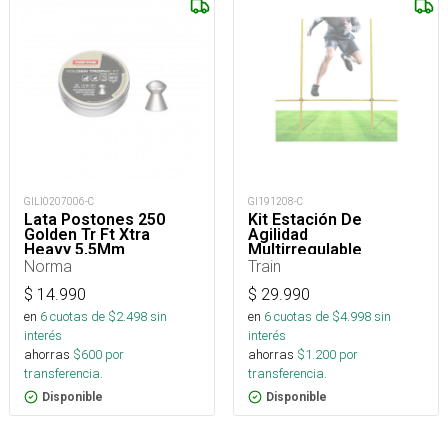
GILI0207006-C
GI191208-C
Lata Postones 250
Kit Estación De
Golden Tr Ft Xtra
Agilidad
Heavy 5,5Mm
Multirregulable
Norma
Train
$
14.990
$
29.990
en
6
cuotas de $
2.498
sin
en
6
cuotas de $
4.998
sin
interés
interés
ahorras
$
600
por
ahorras
$
1.200
por
transferencia.
transferencia.
Disponible
Disponible