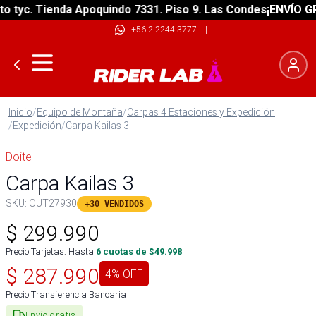
tyc. Tienda Apoquindo 7331. Piso 9. Las Condes
¡ENVÍO GRAT
+56 2 2244 3777
|
Inicio
/
Equipo de Montaña
/
Carpas 4 Estaciones y Expedición
/
Expedición
/
Carpa Kailas 3
Doite
Carpa Kailas 3
SKU:
OUT27930
+30 VENDIDOS
$
299.990
Precio Tarjetas: Hasta
6
cuotas de $
49.998
$
287.990
4
% OFF
Precio Transferencia Bancaria
Envío gratis