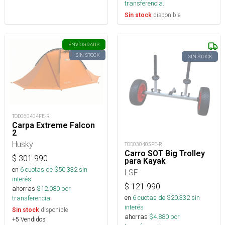
transferencia.
disponible
Sin stock
ENVÍO
GRATIS
SIN STOCK
SIN STOCK
TOD060404FE-R
Carpa Extreme Falcon
2
Husky
TOD030405FE-R
Carro SOT Big Trolley
$
301.990
para Kayak
en
6
cuotas de $
50.332
sin
LSF
interés
$
121.990
ahorras
$
12.080
por
en
6
cuotas de $
20.332
sin
transferencia.
interés
disponible
Sin stock
ahorras
$
4.880
por
+5 Vendidos