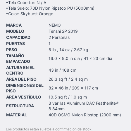
•Tela Cobertor: N / A
•Tela Suelo: 70D Nylon Ripstop PU (5000mm)
•Color: Skyburst Orange
MARCA
NEMO
MODELO
Tenshi 2P 2019
CAPACIDAD
2 Personas
PUERTAS
1
PESO
5 lb , 14 oz / 2.67 kg
TAMAÑO
16.0 x 9.0 in dia / 41 x 23 cm dia
EMPACADO
ALTURA EN EL
43 in / 108 cm
CENTRO
ÁREA DEL PISO
26.3 sq ft / 2.4 sq m
DIMENSIONES DEL
82 x 46 in / 209 x 117 cm
PISO
ÁREA VESTÍBULO
10.5 sq ft / 1.0 sq m
3 varillas Aluminum DAC Featherlite®
ESTRUCTURA
8.84mm
MATERIAL
40D OSMO Nylon Ripstop (2000 mm)
Los productos están sujetos a confirmación de stock.