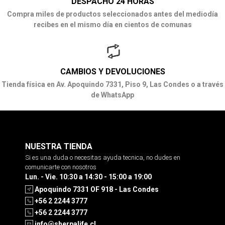
DESPACHO 24 HORAS
Compra miles de productos seleccionados antes del mediodía
recibes en el mismo día en cientos de comunas
CAMBIOS Y DEVOLUCIONES
Tienda física en Av. Apoquindo 7331, Piso 9, Las Condes o a través
de WhatsApp
NUESTRA TIENDA
Si es una duda o necesitas ayuda tecnica, no dudes en
comunicarte con nosotros
Lun. - Vie. 10:30 a 14:30 - 15:00 a 19:00
Apoquindo 7331 OF 918 - Las Condes
+56 2 2244 3777
+56 2 2244 3777
info@sherpalife.cl