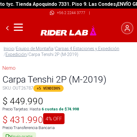
tyc. Tienda Apoquindo 7331. Piso 9. Las Condes
¡ENVÍO GRAT
+56 2 2244 3777
|
Inicio
/
Equipo de Montaña
/
Carpas 4 Estaciones y Expedición
/
Expedición
/
Carpa Tenshi 2P (M-2019)
Nemo
Carpa Tenshi 2P (M-2019)
SKU:
OUT26787
+5 VENDIDOS
$
449.990
Precio Tarjetas: Hasta
6
cuotas de $
74.998
$
431.990
4
% OFF
Precio Transferencia Bancaria
Envío gratis