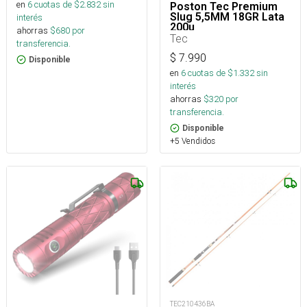
en
6
cuotas de $
2.832
sin
Poston Tec Premium
Slug 5,5MM 18GR Lata
interés
200u
ahorras
$
680
por
Tec
transferencia.
$
7.990
Disponible
en
6
cuotas de $
1.332
sin
interés
ahorras
$
320
por
transferencia.
Disponible
+5 Vendidos
TEC210436BA