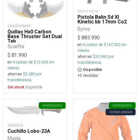
TEC07110014
Pistola Balin Sd Xl
Kinetic bb 17mm Co2
25982026BARB
Byrna
Quillas Hx0 Carbon
Base Thruster Set Dual
$
883.990
Tab
en
6
cuotas de $
147.332
sin
Scarfini
interés
$
81.990
ahorras
$
35.360
por
en
6
cuotas de $
13.665
sin
transferencia.
interés
Disponible
ahorras
$
3.280
por
+5 Vendidos
transferencia.
disponible
Sin stock
ENVÍO
GRATIS
ENVÍO
GRATIS
ÚLTIMA UNIDAD
NT090524
Cuchillo Lobo-23A
Muela