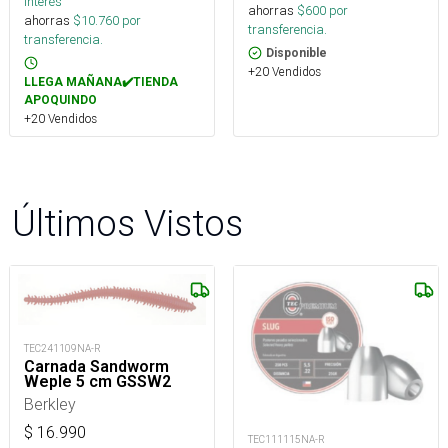
interés
ahorras
$
600
por
ahorras
$
10.760
por
transferencia.
transferencia.
Disponible
+20 Vendidos
LLEGA MAÑANA✔️TIENDA
APOQUINDO
+20 Vendidos
Últimos Vistos
TEC241109NA-R
Carnada Sandworm
Weple 5 cm GSSW2
Berkley
$
16.990
TEC111115NA-R