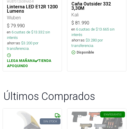
WUB7012608NAD-R
Caña Outsider 332
Linterna LED E12R 1200
3,30M
Lumens
Kali
Wuben
$
81.990
$
79.990
en
6
cuotas de $
13.665
sin
en
6
cuotas de $
13.332
sin
interés
interés
ahorras
$
3.280
por
ahorras
$
3.200
por
transferencia.
transferencia.
Disponible
LLEGA MAÑANA✔️TIENDA
APOQUINDO
Últimos Comprados
ENVÍO
GRATIS
SIN STOCK