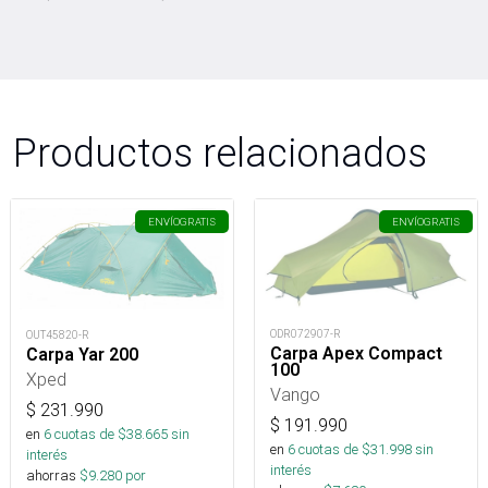
Productos relacionados
ENVÍO
GRATIS
ENVÍO
GRATIS
ODR072907-R
OUT45820-R
Carpa Apex Compact
Carpa Yar 200
100
Xped
Vango
$
231.990
$
191.990
en
6
cuotas de $
38.665
sin
en
6
cuotas de $
31.998
sin
interés
interés
ahorras
$
9.280
por