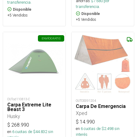
ahorras
$
7.680
por
transferencia.
transferencia.
Disponible
Disponible
+5 Vendidos
+5 Vendidos
ENVÍO
GRATIS
OUTod110813-C
OUTOD091204
Carpa Extreme Lite
Carpa De Emergencia
Beast 3
Xped
Husky
$
14.990
$
268.990
en
6
cuotas de $
2.498
sin
en
6
cuotas de $
44.832
sin
interés