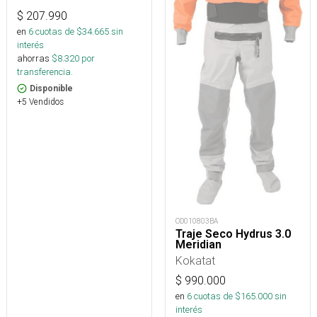
$
207.990
en
6
cuotas de $
34.665
sin
interés
ahorras
$
8.320
por
transferencia.
Disponible
+5 Vendidos
OD010803BA
Traje Seco Hydrus 3.0
Meridian
Kokatat
$
990.000
en
6
cuotas de $
165.000
sin
interés