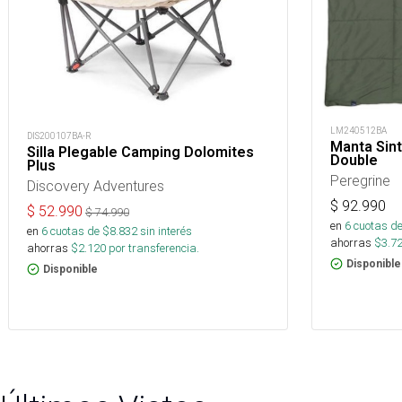
LM240512BA
DIS200107BA-R
Manta Sinté
Silla Plegable Camping Dolomites
Double
Plus
Peregrine
Discovery Adventures
$
92.990
$
52.990
$
74.990
en
6
cuotas de
en
6
cuotas de $
8.832
sin interés
ahorras
$
3.7
ahorras
$
2.120
por transferencia.
Disponible
Disponible