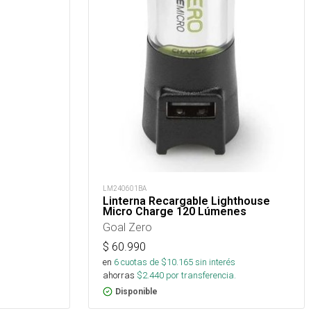
LM240601BA
Linterna Recargable Lighthouse
Micro Charge 120 Lúmenes
Goal Zero
$
60.990
en
6
cuotas de $
10.165
sin interés
ahorras
$
2.440
por transferencia.
Disponible