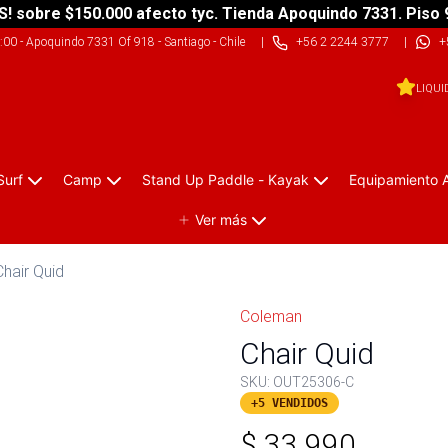
S! sobre $150.000 afecto tyc. Tienda Apoquindo 7331. Piso 
9:00
-
Apoquindo 7331 Of 918 - Santiago - Chile
|
+56 2 2244 3777
|
+
LIQUI
Surf
Camp
Stand Up Paddle - Kayak
Equipamiento 
Ver más
Chair Quid
Coleman
Chair Quid
SKU:
OUT25306-C
+5 VENDIDOS
$
33.990