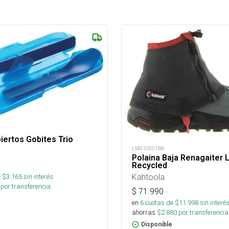
iertos Gobites Trio
LM010601BA
Polaina Baja Renagaiter 
Recycled
Kahtoola
 $
3.165
sin interés
por transferencia.
$
71.990
en
6
cuotas de $
11.998
sin interé
ahorras
$
2.880
por transferencia
Disponible