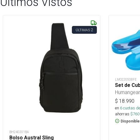
Últimos Vistos
2
ÚLTIMAS
LMO220508FE
Set de Cub
Humangear
$
18.990
en
6
cuotas de
ahorras
$
760
Disponible
BH240201BA
Bolso Austral Sling