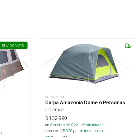
ENVÍO
GRATIS
OUTNE2504-C
Carpa Amazonia Dome 6 Personas
Coleman
$
132.990
en
6
cuotas de $
22.165
sin interés
s
ahorras
$
5.320
por transferencia.
a.