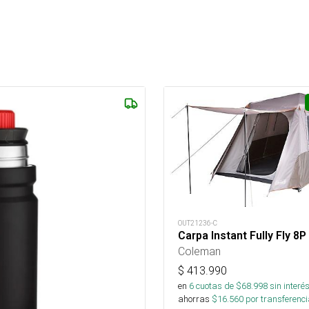
OUT21236-C
Carpa Instant Fully Fly 8P
Coleman
$
413.990
en
6
cuotas de $
68.998
sin interé
ahorras
$
16.560
por transferenci