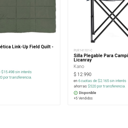
tica Link-Up Field Quilt -
PUR141101-C
Silla Plegable Para Camp
Licanray
Kano
 $
15.498
sin interés
$
12.990
20
por transferencia.
en
6
cuotas de $
2.165
sin interés
ahorras
$
520
por transferencia.
Disponible
+5 Vendidos