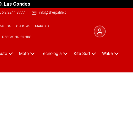
9. Las Condes
56 2 2244 3777
|
info@sherpalife.cl
DACIÓN
OFERTAS
MARCAS
DESPACHO 24 HRS
Auto
Moto
Tecnologia
Kite Surf
Wake