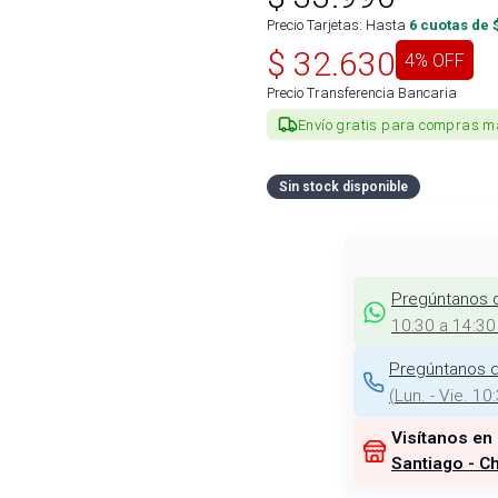
Precio Tarjetas: Hasta
6
cuotas de 
$
32.630
4
% OFF
Precio Transferencia Bancaria
Envío gratis para compras m
Sin stock disponible
Pregúntanos 
10:30 a 14:30
Pregúntanos d
(
Lun. - Vie. 10
Visítanos en
Santiago - Ch