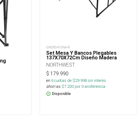
GM280415NA-R
Set Mesa Y Bancos Plegables
137X70X72Cm Diseño Madera
ing
NORTHWEST
$
179.990
en
6
cuotas de $
29.998
sin interés
ahorras
$
7.200
por transferencia.
Disponible