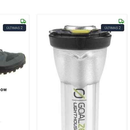
2
2
ÚLTIMAS
ÚLTIMAS
Low
s
.