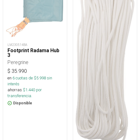
LM230514BA
Footprint Radama Hub
3
Peregrine
$
35.990
en
6
cuotas de $
5.998
sin
interés
ahorras
$
1.440
por
transferencia.
Disponible