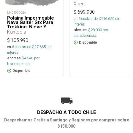
Xped
$
699.900
LM010606BA
Polaina Impermeable
en
6
cuotas de $
116.650
sin
Nava Gaiter Gtx Para
interés
Trekking, Nieve Y
ahorras
$
28.000
por
Montaña
Kahtoola
transferencia.
$
105.990
Disponible
en
6
cuotas de $
17.665
sin
interés
ahorras
$
4.240
por
transferencia.
Disponible
DESPACHO A TODO CHILE
Despachamos Gratis a Santiago y Regiones por compras sobre
$150.000