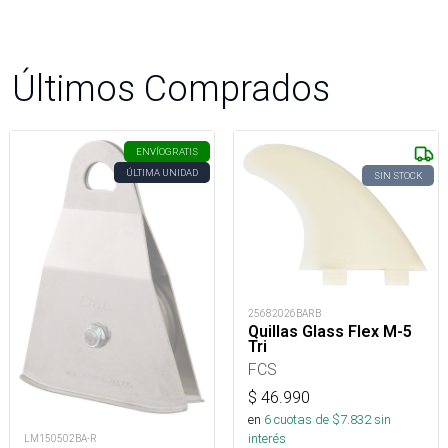
Últimos Comprados
ENVÍO
GRATIS
ÚLTIMA UNIDAD
SIN STOCK
25682026BARB
Quillas Glass Flex M-5
Tri
FCS
$
46.990
en
6
cuotas de $
7.832
sin
interés
LM150502BA-R