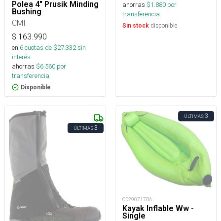
Polea 4" Prusik Minding
ahorras
$
1.880
por
Bushing
transferencia.
CMI
disponible
Sin stock
$
163.990
en
6
cuotas de $
27.332
sin
interés
ahorras
$
6.560
por
transferencia.
Disponible
3
ÚLTIMAS
3
ÚLTIMAS
OD290717BA
Kayak Inflable Ww -
Single