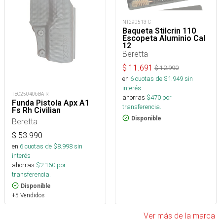
NT290513-C
Baqueta Stilcrin 110
Escopeta Aluminio Cal
12
Beretta
$
11.691
$
12.990
en
6
cuotas de $
1.949
sin
interés
TEC250406BA-R
ahorras
$
470
por
Funda Pistola Apx A1
transferencia.
Fs Rh Civilian
Disponible
Beretta
$
53.990
en
6
cuotas de $
8.998
sin
interés
ahorras
$
2.160
por
transferencia.
Disponible
+5 Vendidos
Ver más de la marca