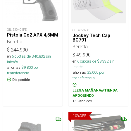
GILI230401FE
OUT43537-C
Pistola Co2 APX 4,5MM
Jockey Tech Cap
BC791
Beretta
Beretta
$
244.990
$
49.990
en
6
cuotas de $
40.832
sin
en
6
cuotas de $
8.332
sin
interés
interés
ahorras
$
9.800
por
ahorras
$
2.000
por
transferencia.
transferencia.
Disponible
LLEGA MAÑANA✔️TIENDA
APOQUINDO
+5 Vendidos
10
%
OFF