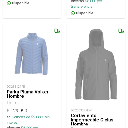
ahorras
$
6.800
por
Disponible
transferencia.
Disponible
DOI251121FE
Parka Pluma Volker
Hombre
Doite
$
129.990
DOI260309FE-R
Cortaviento
en
6
cuotas de $
21.665
sin
Impermeable Ciclus
interés
Hombre
ahorras
$
5.200
por