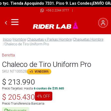
c. Tienda Apoquindo 7331. Piso 9. Las Condes
¡ENVÍO GRATIS
+56 2 2244 3777
|
Inicio
/
Hombre
/
Chaquetas y Parkas Hombre
/
Chaquetas Hombre
/
Chaleco de Tiro Uniform Pro
Beretta
Chaleco de Tiro Uniform Pro
SKU:
NT100528
+5 VENDIDOS
$
213.990
Precio Tarjetas: Hasta
6
cuotas de $
35.665
$
205.430
4
% OFF
Precio Transferencia Bancaria
Envío gratis