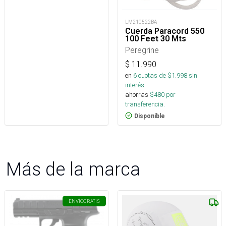
LM210522BA
Cuerda Paracord 550
100 Feet 30 Mts
Peregrine
$
11.990
en
6
cuotas de $
1.998
sin
interés
ahorras
$
480
por
transferencia.
Disponible
Más de la marca
ENVÍO
GRATIS