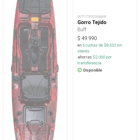
OUT17782026BARB
Gorro Tejido
Buff
$
49.990
en
6
cuotas de $
8.332
sin
interés
ahorras
$
2.000
por
transferencia.
Disponible