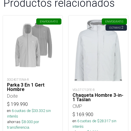
Productos relacionados
ENVÍO
GRATIS
ENVÍO
GRATIS
2
ÚLTIMAS
DOI240715NA-R
Parka 3 En 1 Gert
Hombre
VOL071712FE-R
Chaqueta Hombre 3-in-
Doite
1 Taslan
$
199.990
CMP
en
6
cuotas de $
33.332
sin
$
169.900
interés
en
6
cuotas de $
28.317
sin
ahorras
$
8.000
por
interés
transferencia.