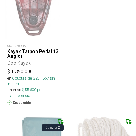
OD300709BA
Kayak Tarpon Pedal 13
Angler
CoolKayak
$
1.390.000
en
6
cuotas de $
231.667
sin
interés
ahorras
$
55.600
por
transferencia.
Disponible
2
ÚLTIMAS