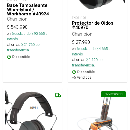
TEC141105NA
Base Tambaleante
Wheelybird /
Workhorse #40924_
TN061126
Champion
Protector de Oidos
$
543.990
#40970
Champion
en
6
cuotas de $
90.665
sin
interés
$
27.990
ahorras
$
21.760
por
en
6
cuotas de $
4.665
sin
transferencia.
interés
Disponible
ahorras
$
1.120
por
transferencia.
Disponible
+5 Vendidos
ENVÍO
GRATIS