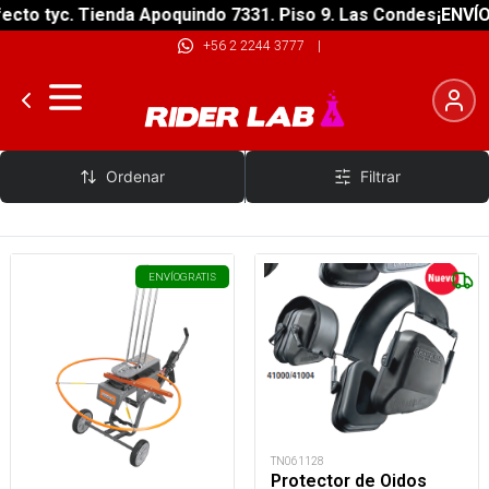
cto tyc. Tienda Apoquindo 7331. Piso 9. Las Condes
¡ENVÍO 
+56 2 2244 3777
|
Champion
Ordenar
Filtrar
ENVÍO
GRATIS
TN061128
Protector de Oidos