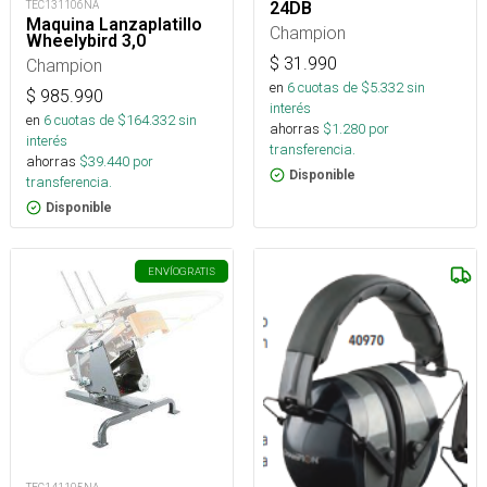
TEC131106NA
24DB
Maquina Lanzaplatillo
Champion
Wheelybird 3,0
$
31.990
Champion
en
6
cuotas de $
5.332
sin
$
985.990
interés
en
6
cuotas de $
164.332
sin
ahorras
$
1.280
por
interés
transferencia.
ahorras
$
39.440
por
Disponible
transferencia.
Disponible
ENVÍO
GRATIS