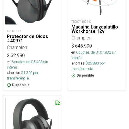
TEC0711001-C
Maquina Lanzaplatillo
Workhorse 12v
TN061127
Protector de Oidos
Champion
#40971
$
646.990
Champion
en
6
cuotas de $
107.832
sin
$
32.990
interés
en
6
cuotas de $
5.498
sin
ahorras
$
25.880
por
interés
transferencia.
ahorras
$
1.320
por
Disponible
transferencia.
Disponible