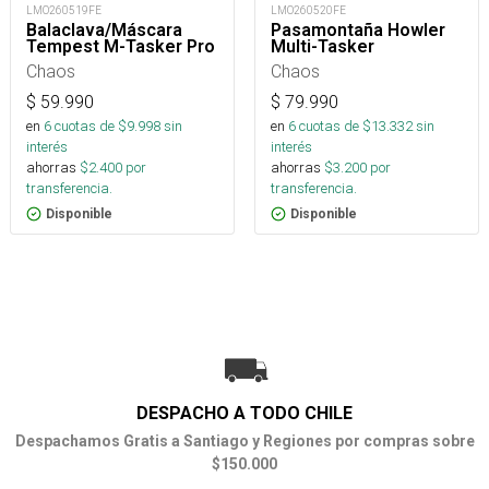
LMO260519FE
LMO260520FE
Balaclava/Máscara
Pasamontaña Howler
Tempest M-Tasker Pro
Multi-Tasker
Chaos
Chaos
$
59.990
$
79.990
en
6
cuotas de $
9.998
sin
en
6
cuotas de $
13.332
sin
interés
interés
ahorras
$
2.400
por
ahorras
$
3.200
por
transferencia.
transferencia.
Disponible
Disponible
DESPACHO A TODO CHILE
Despachamos Gratis a Santiago y Regiones por compras sobre
$150.000