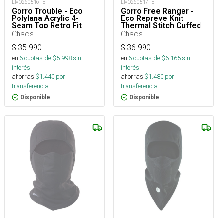
LMO260516FE
LMO260517FE
Gorro Trouble - Eco
Gorro Free Ranger -
Polylana Acrylic 4-
Eco Repreve Knit
Seam Top Retro Fit
Thermal Stitch Cuffed
Beanie Osfm
Two Layer Beanie
Chaos
Chaos
Osfm
$
35.990
$
36.990
en
6
cuotas de $
5.998
sin
en
6
cuotas de $
6.165
sin
interés
interés
ahorras
$
1.440
por
ahorras
$
1.480
por
transferencia.
transferencia.
Disponible
Disponible