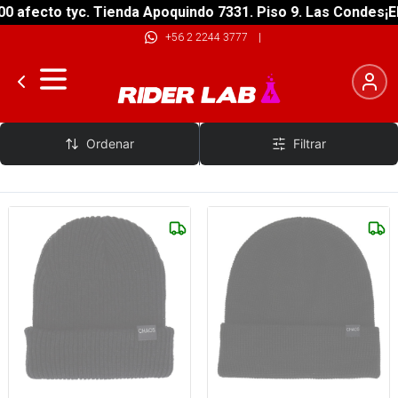
 afecto tyc. Tienda Apoquindo 7331. Piso 9. Las Condes
¡EN
+56 2 2244 3777
|
Chaos
Ordenar
Filtrar