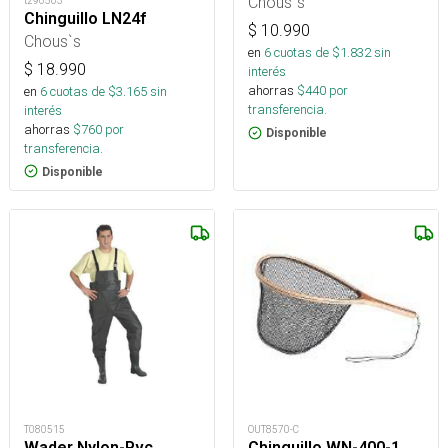
Chous`s
t290503
Chinguillo LN24f
$
10.990
Chous`s
en
6
cuotas de $
1.832
sin
$
18.990
interés
ahorras
$
440
por
en
6
cuotas de $
3.165
sin
transferencia.
interés
ahorras
$
760
por
Disponible
transferencia.
Disponible
T080515
OUT8570-C
Wader Nylon-Pvc
Chinguillo WN-400-1