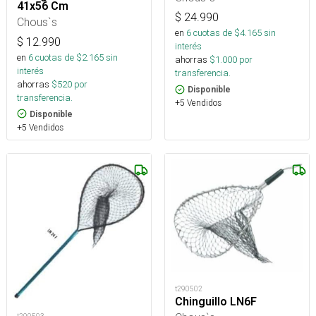
41x56 Cm
$
24.990
Chous`s
en
6
cuotas de $
4.165
sin
$
12.990
interés
en
6
cuotas de $
2.165
sin
ahorras
$
1.000
por
interés
transferencia.
ahorras
$
520
por
Disponible
transferencia.
+5 Vendidos
Disponible
+5 Vendidos
t290502
Chinguillo LN6F