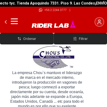
cto tyc. Tienda Apoquindo 7331. Piso 9. Las Condes
¡ENVÍO G
+56 2 2244 3777
|
Chous`s
Ordenar
Filtrar
La empresa Chou`s mantuvo el liderazgo
de marca en el mercado interno,
introdujeron la producción en vagones de
pesca; luego comnezó a exportar
directamente por su cuenta, desde oceanía,
japón más adelante se expande a Europa,
Estados Unidos, Canadá ... etc para todo el
mundo es por ello que su exelente