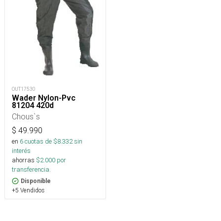
OUT17530
Wader Nylon-Pvc
81204 420d
Chous`s
$
49.990
en
6
cuotas de $
8.332
sin
interés
ahorras
$
2.000
por
transferencia.
Disponible
+5 Vendidos