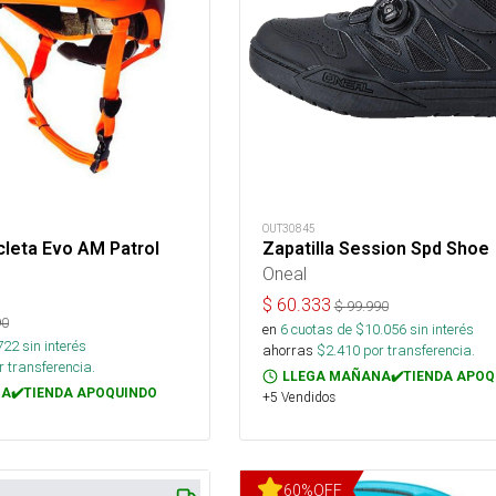
OUT30845
cleta Evo AM Patrol
Zapatilla Session Spd Shoe
Oneal
$
60.333
$
99.990
90
en
6
cuotas de $
10.056
sin interés
722
sin interés
ahorras
$
2.410
por transferencia.
 transferencia.
LLEGA MAÑANA✔️TIENDA APOQ
A✔️TIENDA APOQUINDO
+5 Vendidos
60
%
OFF