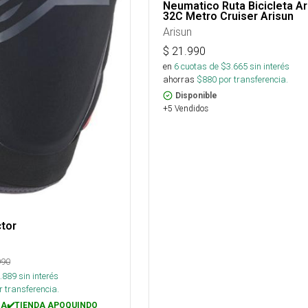
Neumatico Ruta Bicicleta Ar
32C Metro Cruiser Arisun
Arisun
$
21.990
en
6
cuotas de $
3.665
sin interés
ahorras
$
880
por transferencia.
Disponible
+5 Vendidos
ctor
990
.889
sin interés
 transferencia.
A✔️TIENDA APOQUINDO