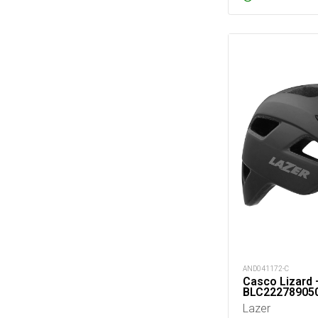
AND041172-C
Casco Lizard
BLC22278905
Lazer