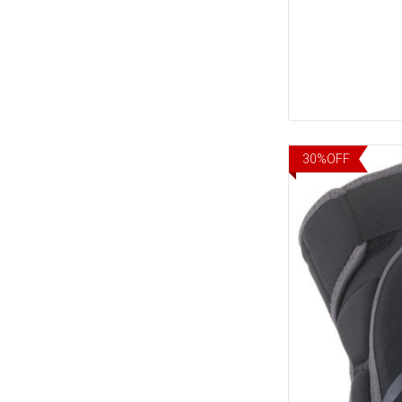
30
%
OFF