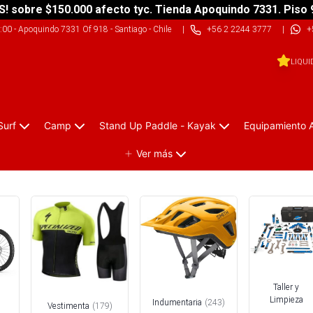
S! sobre $150.000 afecto tyc. Tienda Apoquindo 7331. Piso 
9:00
-
Apoquindo 7331 Of 918 - Santiago - Chile
|
+56 2 2244 3777
|
+
LIQUI
Surf
Camp
Stand Up Paddle - Kayak
Equipamiento 
Ver más
Taller y
Limpieza
Indumentaria
(
243
)
Vestimenta
(
179
)