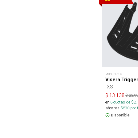
M080502-C
Visera Trigger
IXS
$
13.138
$
23.9
en
6
cuotas de $
2.
ahorras
$
530
por 
Disponible