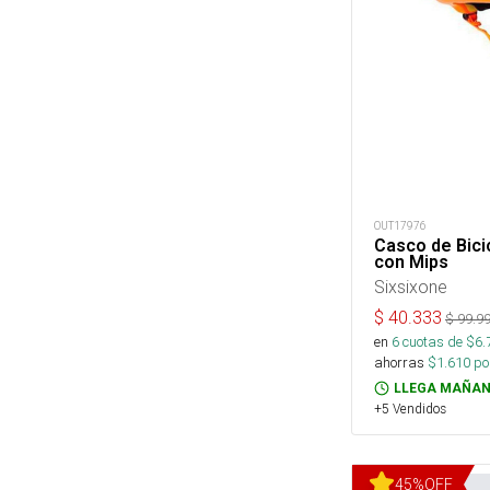
OUT17976
Casco de Bici
con Mips
Sixsixone
$
40.333
$
99.9
en
6
cuotas de $
6.
ahorras
$
1.610
por
LLEGA MAÑAN
+5 Vendidos
45
%
OFF