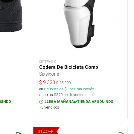
OUT17947-C
Codera De Bicicleta Comp
Sixsixone
$
9.333
$
25.990
en
6
cuotas de $
1.556
sin interés
ahorras
$
370
por transferencia.
UINDO
LLEGA MAÑANA✔️TIENDA APOQUINDO
+5 Vendidos
31
%
OFF