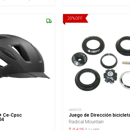
20
%
OFF
m090233
 + Ce-Cpsc
Juego de Dirección bicicleta
04
Radical Mountain
$
9.625
$
11.990