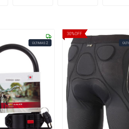
30
%
OFF
2
ÚLTIMAS
ÚLT