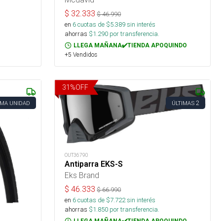
$
32.333
$
46.990
en
6
cuotas de $
5.389
sin interés
ahorras
$
1.290
por transferencia.
LLEGA MAÑANA✔️TIENDA APOQUINDO
+5 Vendidos
31
%
OFF
2
IMA UNIDAD
ÚLTIMAS
OUT36790
Antiparra EKS-S
Eks Brand
$
46.333
$
66.990
en
6
cuotas de $
7.722
sin interés
ahorras
$
1.850
por transferencia.