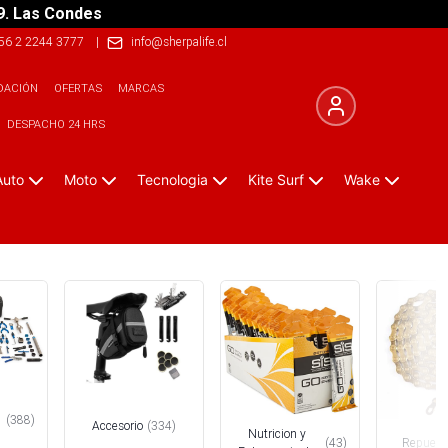
9. Las Condes
56 2 2244 3777
|
info@sherpalife.cl
DACIÓN
OFERTAS
MARCAS
DESPACHO 24 HRS
Auto
Moto
Tecnologia
Kite Surf
Wake
(
388
)
Accesorio
(
334
)
Nutricion y
(
43
)
Repuest