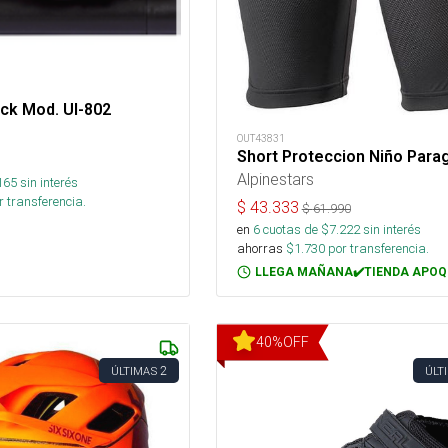
ck Mod. Ul-802
OUT43831
Short Proteccion Niño Parag
Alpinestars
165
sin interés
 transferencia.
$
43.333
$
61.990
en
6
cuotas de $
7.222
sin interés
ahorras
$
1.730
por transferencia.
LLEGA MAÑANA✔️TIENDA APOQ
40
%
OFF
2
ÚLTIMAS
ÚLT