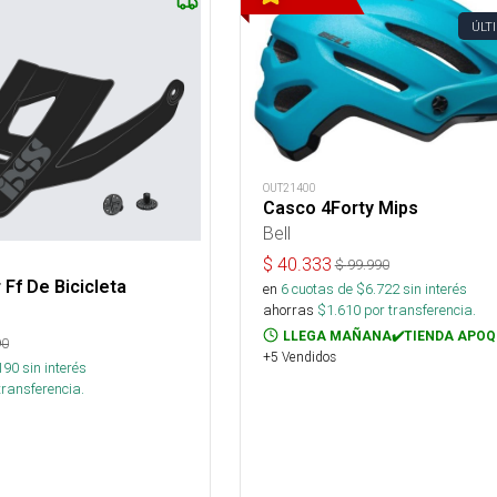
ÚLT
OUT21400
Casco 4Forty Mips
Bell
$
40.333
$
99.990
 Ff De Bicicleta
en
6
cuotas de $
6.722
sin interés
ahorras
$
1.610
por transferencia.
LLEGA MAÑANA✔️TIENDA APOQ
90
+5 Vendidos
190
sin interés
transferencia.