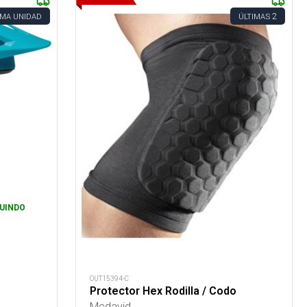
2
IMA UNIDAD
ÚLTIMAS
UINDO
OUT15394-C
Protector Hex Rodilla / Codo
Mcdavid