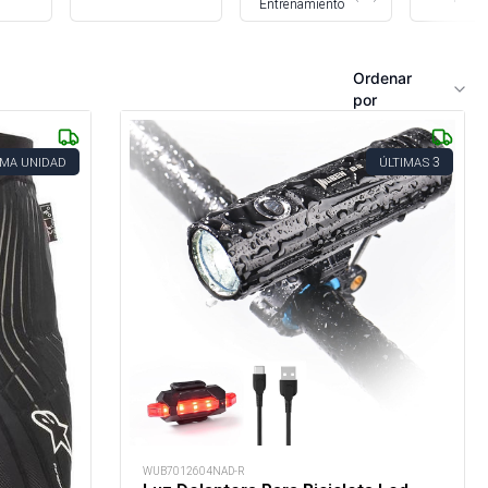
Entrenamiento
Ordenar
por
3
IMA UNIDAD
ÚLTIMAS
WUB7012604NAD-R