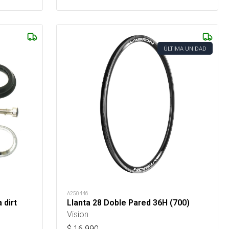
ÚLTIMA UNIDAD
A250446
 dirt
Llanta 28 Doble Pared 36H (700)
Vision
$
16.990