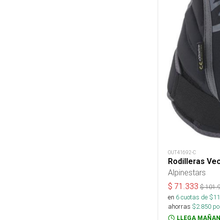
OUT41692-C
Rodilleras Ve
Alpinestars
$
71.333
$
101.
en
6
cuotas de $
11
ahorras
$
2.850
por
LLEGA MAÑAN