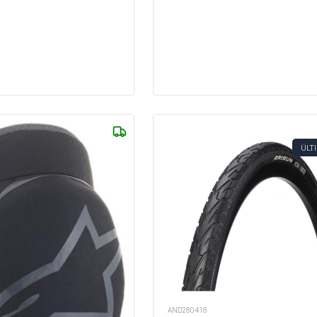
ÚLT
AND280418