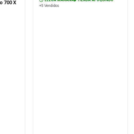
LLEGA MAÑANA✔️TIENDA APOQUINDO
o 700 X
+5 Vendidos