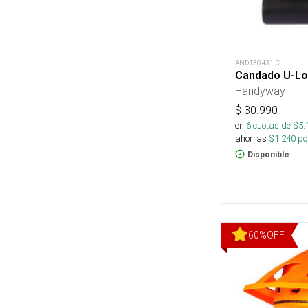
AND130431-C
Candado U-Lo
Handyway
$
30.990
en
6
cuotas de $
5.
ahorras
$
1.240
por
Disponible
60
%
OFF