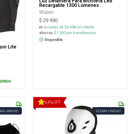
Luz Delantera Para Bicicleta Led
Recargable 1300 Lúmenes
Wuben
$
29.990
en
6
cuotas de $
4.998
sin interés
ahorras
$
1.200
por transferencia.
Disponible
on Lite
UINDO
64
%
OFF
IMA UNIDAD
ÚLTIMA UNIDAD