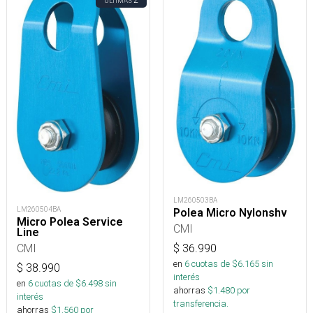
ÚLTIMAS
LM260503BA
LM260504BA
Polea Micro Nylonshv
Micro Polea Service
CMI
Line
CMI
$
36.990
en
6
cuotas de $
6.165
sin
$
38.990
interés
en
6
cuotas de $
6.498
sin
ahorras
$
1.480
por
interés
transferencia.
ahorras
$
1.560
por