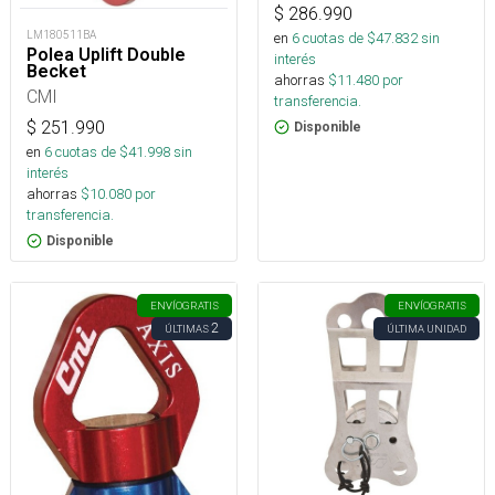
$
286.990
LM180511BA
en
6
cuotas de $
47.832
sin
Polea Uplift Double
interés
Becket
ahorras
$
11.480
por
CMI
transferencia.
$
251.990
Disponible
en
6
cuotas de $
41.998
sin
interés
ahorras
$
10.080
por
transferencia.
Disponible
ENVÍO
GRATIS
ENVÍO
GRATIS
2
ÚLTIMAS
ÚLTIMA UNIDAD