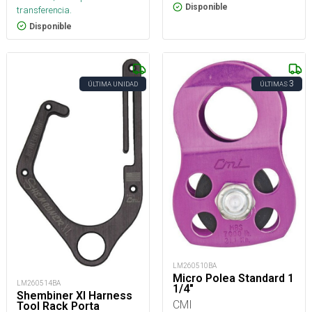
Disponible
transferencia.
Disponible
3
ÚLTIMA UNIDAD
ÚLTIMAS
LM260510BA
Micro Polea Standard 1
LM260514BA
1/4"
Shembiner Xl Harness
CMI
Tool Rack Porta