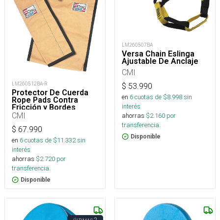
LM260507BA
Versa Chain Eslinga
Ajustable De Anclaje
CMI
LM260512BA-R
$
53.990
Protector De Cuerda
en
6
cuotas de $
8.998
sin
Rope Pads Contra
interés
Fricción y Bordes
CMI
ahorras
$
2.160
por
transferencia.
$
67.990
Disponible
en
6
cuotas de $
11.332
sin
interés
ahorras
$
2.720
por
transferencia.
Disponible
2