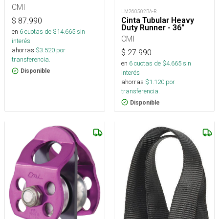
CMI
LM260502BA-R
Cinta Tubular Heavy
$
87.990
Duty Runner - 36"
en
6
cuotas de $
14.665
sin
CMI
interés
ahorras
$
3.520
por
$
27.990
transferencia.
en
6
cuotas de $
4.665
sin
Disponible
interés
ahorras
$
1.120
por
transferencia.
Disponible