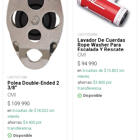
LM270508BA
Lavador De Cuerdas
Rope Washer Para
Escalada Y Rescate
CMI
$
94.990
en
6
cuotas de $
15.832
sin
interés
LM270512BA
ahorras
$
3.800
por
Polea Double-Ended 2
3/8"
transferencia.
CMI
Disponible
$
109.990
en
6
cuotas de $
18.332
sin
interés
ahorras
$
4.400
por
transferencia.
Disponible