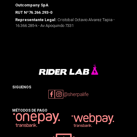
Outcompany SpA
RUT Nº76.266.293-0
Cristobal Octavio Alvarez Tapia -
Representante Legal:
16.366.285-k - Av Apoquindo 7331
SIGUENOS
@sherpalife
MÉTODOS DE PAGO