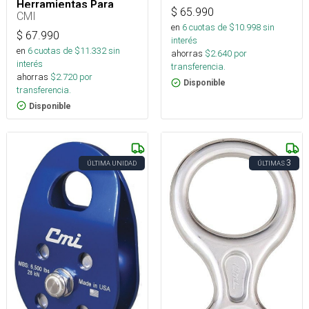
Herramientas Para
$
65.990
Arnés
CMI
en
6
cuotas de $
10.998
sin
$
67.990
interés
en
6
cuotas de $
11.332
sin
ahorras
$
2.640
por
interés
transferencia.
ahorras
$
2.720
por
Disponible
transferencia.
Disponible
3
ÚLTIMA UNIDAD
ÚLTIMAS