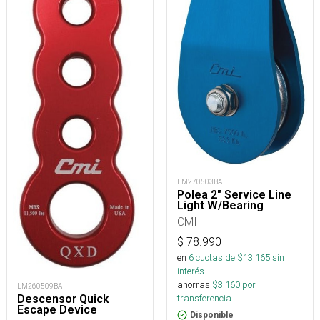
LM270503BA
Polea 2" Service Line
Light W/Bearing
CMI
$
78.990
en
6
cuotas de $
13.165
sin
interés
ahorras
$
3.160
por
LM260509BA
Descensor Quick
transferencia.
Escape Device
Disponible