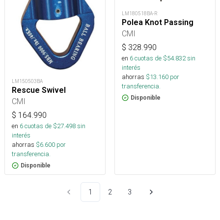
LM180518BA-R
Polea Knot Passing
CMI
$
328.990
en
6
cuotas de $
54.832
sin
interés
ahorras
$
13.160
por
LM150503BA
transferencia.
Rescue Swivel
Disponible
CMI
$
164.990
en
6
cuotas de $
27.498
sin
interés
ahorras
$
6.600
por
transferencia.
Disponible
1
2
3