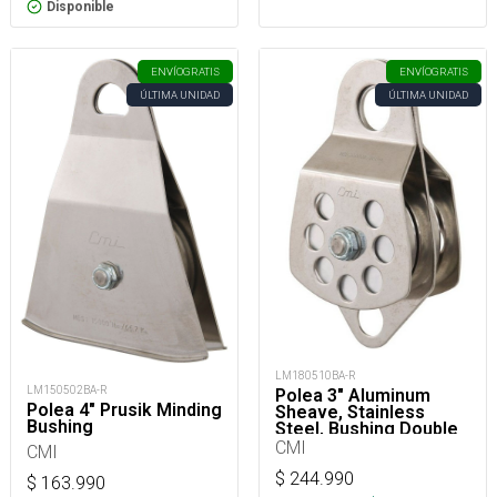
Disponible
ENVÍO
GRATIS
ENVÍO
GRATIS
ÚLTIMA UNIDAD
ÚLTIMA UNIDAD
LM180510BA-R
LM150502BA-R
Polea 3" Aluminum
Polea 4" Prusik Minding
Sheave, Stainless
Bushing
Steel, Bushing Double
CMI
CMI
$
244.990
$
163.990