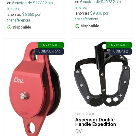
en
6
cuotas de $
40.832
sin
en
6
cuotas de $
27.332
sin
interés
interés
ahorras
$
9.800
por
ahorras
$
6.560
por
transferencia.
transferencia.
Disponible
Disponible
ENVÍO
GRATIS
ENVÍO
GRATIS
2
ÚLTIMA UNIDAD
ÚLTIMAS
LM180514BA
Ascensor Double
Handle Expedition
CMI