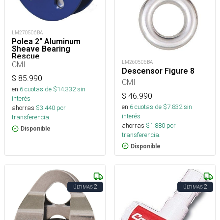
LM270506BA
Polea 2" Aluminum
Sheave Bearing
Rescue
LM260506BA
CMI
Descensor Figure 8
$
85.990
CMI
en
6
cuotas de $
14.332
sin
$
46.990
interés
en
6
cuotas de $
7.832
sin
ahorras
$
3.440
por
interés
transferencia.
ahorras
$
1.880
por
Disponible
transferencia.
Disponible
2
2
ÚLTIMAS
ÚLTIMAS