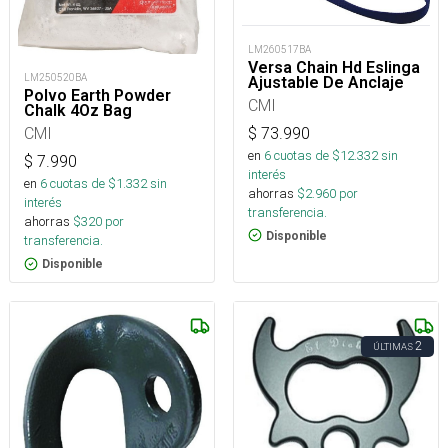
LM260517BA
Versa Chain Hd Eslinga
LM250520BA
Ajustable De Anclaje
Polvo Earth Powder
CMI
Chalk 4Oz Bag
CMI
$
73.990
en
6
cuotas de $
12.332
sin
$
7.990
interés
en
6
cuotas de $
1.332
sin
ahorras
$
2.960
por
interés
transferencia.
ahorras
$
320
por
Disponible
transferencia.
Disponible
2
ÚLTIMAS