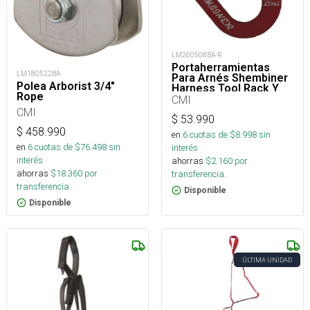
LM260508BA-R
Portaherramientas
LM180522BA
Para Arnés Shembiner
Polea Arborist 3/4"
Harness Tool Rack Y
Rope
Arborismo
CMI
CMI
$
53.990
$
458.990
en
6
cuotas de $
8.998
sin
en
6
cuotas de $
76.498
sin
interés
interés
ahorras
$
2.160
por
ahorras
$
18.360
por
transferencia.
transferencia.
Disponible
Disponible
ÚLTIMA UNIDAD