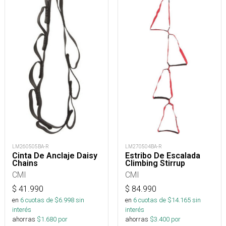
LM260505BA-R
LM270504BA-R
Cinta De Anclaje Daisy
Estribo De Escalada
Chains
Climbing Stirrup
CMI
CMI
$
41.990
$
84.990
en
6
cuotas de $
6.998
sin
en
6
cuotas de $
14.165
sin
interés
interés
ahorras
$
1.680
por
ahorras
$
3.400
por