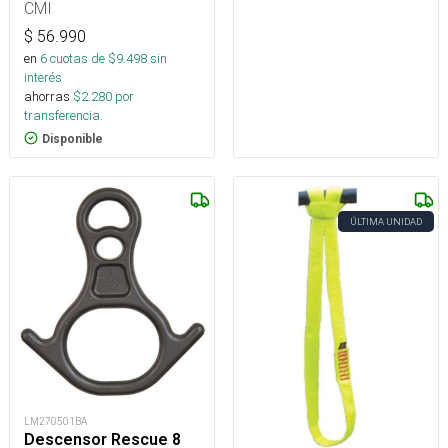
CMI
$
56.990
en
6
cuotas de $
9.498
sin
interés
ahorras
$
2.280
por
transferencia.
Disponible
ÚLTIMA UNIDAD
LM270501BA
Descensor Rescue 8