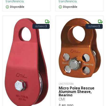
transferencia.
transferencia.
Disponible
Disponible
3
3
ÚLTIMAS
ÚLTIMAS
LM270505BA
Micro Polea Rescue
Aluminum Sheave,
Bearing
CMI
$
85.990