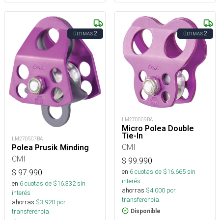
2
2
ÚLTIMAS
ÚLTIMAS
LM270509BA
Micro Polea Double
Tie-In
LM270507BA
CMI
Polea Prusik Minding
CMI
$
99.990
en
6
cuotas de $
16.665
sin
$
97.990
interés
en
6
cuotas de $
16.332
sin
ahorras
$
4.000
por
interés
transferencia.
ahorras
$
3.920
por
transferencia.
Disponible