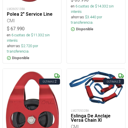
en
6
cuotas de $
14.332
sin
LM260513BA
interés
Polea 2" Service Line
ahorras
$
3.440
por
CMI
transferencia.
$
67.990
Disponible
en
6
cuotas de $
11.332
sin
interés
ahorras
$
2.720
por
transferencia.
Disponible
2
3
ÚLTIMAS
ÚLTIMAS
LM270502BA
Eslinga De Anclaje
Versa Chain Xl
CMI