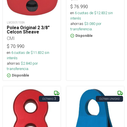
$
76.990
en
6
cuotas de $
12.832
sin
interés
LM260515BA
ahorras
$
3.080
por
Polea Original 2 3/8"
transferencia.
Celcon Sheave
Disponible
CMI
$
70.990
en
6
cuotas de $
11.832
sin
interés
ahorras
$
2.840
por
transferencia.
Disponible
3
ÚLTIMAS
ÚLTIMA UNIDAD