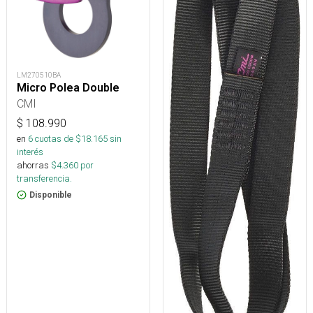
LM270510BA
Micro Polea Double
CMI
$
108.990
en
6
cuotas de $
18.165
sin
interés
ahorras
$
4.360
por
transferencia.
Disponible