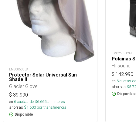
LMO260512FE
Polainas S
Hillsound
LM300503BA
$
142.990
Protector Solar Universal Sun
Shade II
en
6
cuotas de
Glacier Glove
ahorras
$
5.7
Disponible
$
39.990
en
6
cuotas de $
6.665
sin interés
ahorras
$
1.600
por transferencia.
Disponible