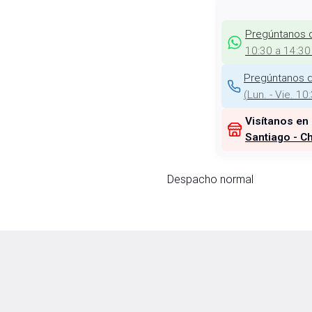
Pregúntanos 
10:30 a 14:30
Pregúntanos d
(
Lun. - Vie. 10
Visítanos en
Santiago - Ch
Despacho normal