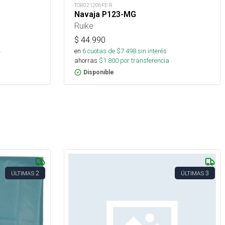
TOR021206FE-R
Navaja P123-MG
Ruike
$
44.990
s
.
en
6
cuotas de $
7.498
sin interés
ahorras
$
1.800
por transferencia.
Disponible
2
3
ÚLTIMAS
ÚLTIMAS