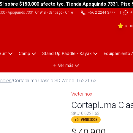
S! sobre $150.000 afecto tyc. Tienda Apoquindo 7331. Piso 
9:00
-
Apoquindo 7331 Of 918 - Santiago - Chile
|
+56 2 2244 3777
|
+
LIQUI
Surf
Camp
Stand Up Paddle - Kayak
Equipamiento 
Ver más
onales
/
Cortapluma Classic SD Wood 0.6221.63
Victorinox
Cortapluma Cla
SKU:
0.6221.63
+5 VENDIDOS
$
40.900