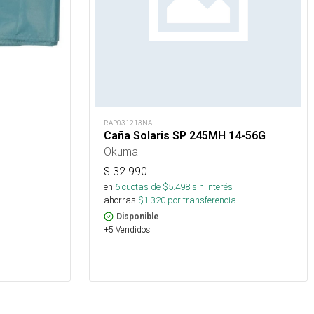
RAP031213NA
Caña Solaris SP 245MH 14-56G
Okuma
$
32.990
en
6
cuotas de $
5.498
sin interés
.
ahorras
$
1.320
por transferencia.
Disponible
+5 Vendidos