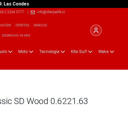
9. Las Condes
56 2 2244 3777
|
info@sherpalife.cl
DACIÓN
OFERTAS
MARCAS
DESPACHO 24 HRS
Auto
Moto
Tecnologia
Kite Surf
Wake
ssic SD Wood 0.6221.63