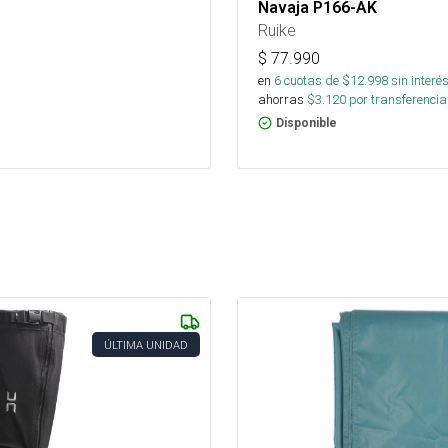
Navaja P166-AK
Ruike
$
77.990
en
6
cuotas de $
12.998
sin interé
ahorras
$
3.120
por transferencia
Disponible
ÚLTIMA UNIDAD