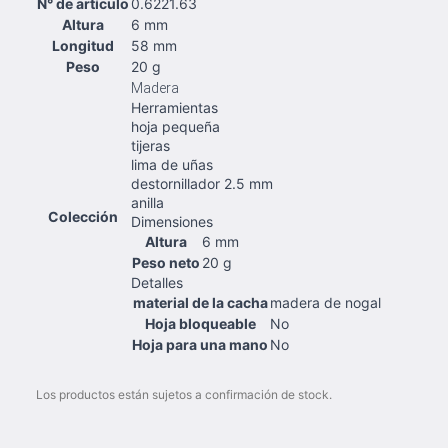
N° de artículo
0.6221.63
Altura
6 mm
Longitud
58 mm
Peso
20 g
Madera
Herramientas
hoja pequeña
tijeras
lima de uñas
destornillador 2.5 mm
anilla
Colección
Dimensiones
Altura
6 mm
Peso neto
20 g
Detalles
material de la cacha
madera de nogal
Hoja bloqueable
No
Hoja para una mano
No
Los productos están sujetos a confirmación de stock.