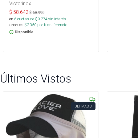
Victorinox
$
58.642
$
68.990
en
6
cuotas de $
9.774
sin interés
ahorras
$
2.350
por transferencia.
Disponible
Últimos Vistos
3
ÚLTIMAS