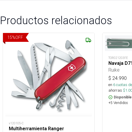
Productos relacionados
15
%
OFF
TOR021203FE
Navaja D7
Ruike
$
24.990
en
6
cuotas de
ahorras
$
1.0
Disponible
+5 Vendidos
v120105-C
Multiherramienta Ranger