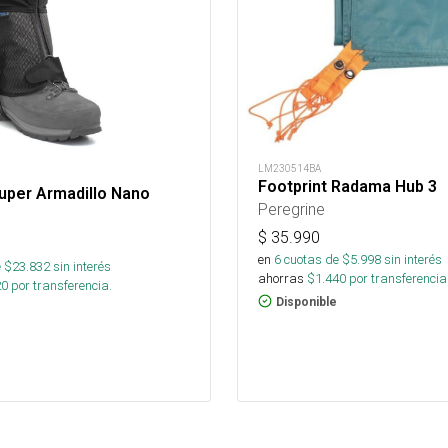
LM230514BA
Footprint Radama Hub 3
uper Armadillo Nano
Peregrine
$
35.990
en
6
cuotas de $
5.998
sin interés
 $
23.832
sin interés
ahorras
$
1.440
por transferencia
20
por transferencia.
Disponible