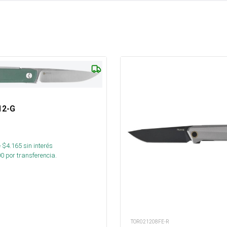
12-G
 $
4.165
sin interés
00
por transferencia.
TOR021208FE-R