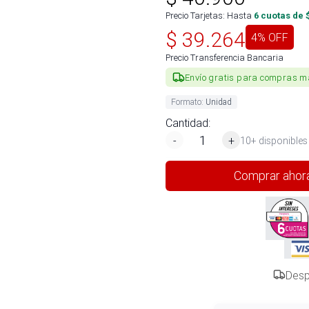
Precio Tarjetas: Hasta
6
cuotas de 
$
39.264
4
% OFF
Precio Transferencia Bancaria
Envío gratis para compras m
Formato
:
Unidad
Cantidad:
-
+
10+ disponibles
Comprar ahor
Desp