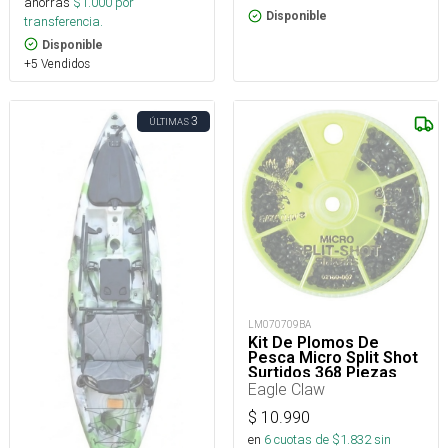
ahorras
$
1.000
por
Disponible
transferencia.
Disponible
+5 Vendidos
3
ÚLTIMAS
LM070709BA
Kit De Plomos De
Pesca Micro Split Shot
Surtidos 368 Piezas
Eagle Claw
$
10.990
en
6
cuotas de $
1.832
sin