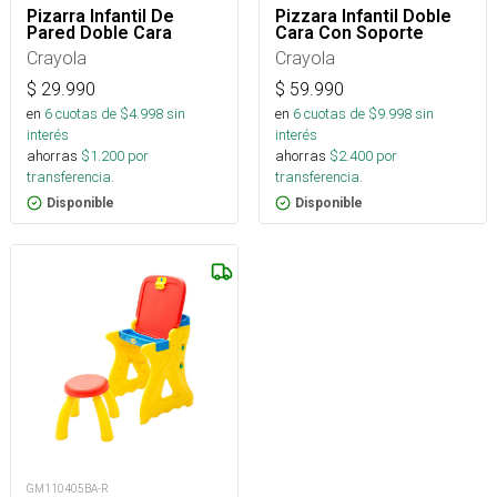
Pizarra Infantil De
Pizzara Infantil Doble
Pared Doble Cara
Cara Con Soporte
Crayola
Crayola
$
29.990
$
59.990
en
6
cuotas de $
4.998
sin
en
6
cuotas de $
9.998
sin
interés
interés
ahorras
$
1.200
por
ahorras
$
2.400
por
transferencia.
transferencia.
Disponible
Disponible
GM110405BA-R