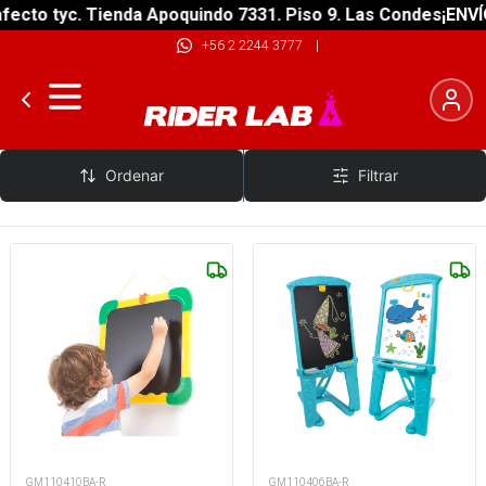
ecto tyc. Tienda Apoquindo 7331. Piso 9. Las Condes
¡ENVÍO
+56 2 2244 3777
|
Crayola
Ordenar
Filtrar
GM110410BA-R
GM110406BA-R