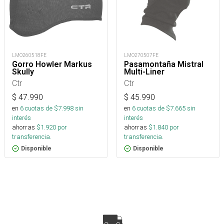
LMO260518FE
LMO270507FE
Gorro Howler Markus
Pasamontaña Mistral
Skully
Multi-Liner
Ctr
Ctr
$
47.990
$
45.990
en
6
cuotas de $
7.998
sin
en
6
cuotas de $
7.665
sin
interés
interés
ahorras
$
1.920
por
ahorras
$
1.840
por
transferencia.
transferencia.
Disponible
Disponible