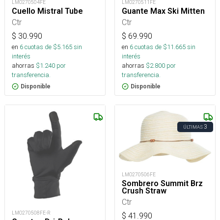
LMO270504FE
LMO270511FE
Cuello Mistral Tube
Guante Max Ski Mitten
Ctr
Ctr
$
30.990
$
69.990
en
6
cuotas de $
5.165
sin
en
6
cuotas de $
11.665
sin
interés
interés
ahorras
$
1.240
por
ahorras
$
2.800
por
transferencia.
transferencia.
Disponible
Disponible
3
ÚLTIMAS
LMO270506FE
Sombrero Summit Brz
Crush Straw
Ctr
LMO270508FE-R
$
41.990