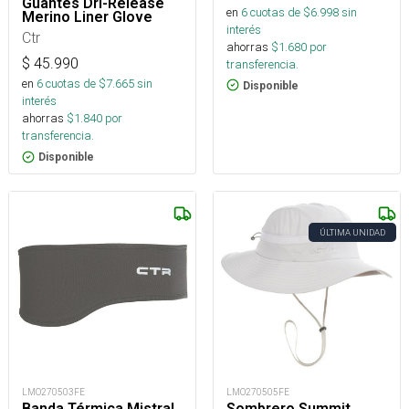
Guantes Dri-Release
en
6
cuotas de $
6.998
sin
Merino Liner Glove
interés
Ctr
ahorras
$
1.680
por
$
45.990
transferencia.
en
6
cuotas de $
7.665
sin
Disponible
interés
ahorras
$
1.840
por
transferencia.
Disponible
ÚLTIMA UNIDAD
LMO270503FE
LMO270505FE
Banda Térmica Mistral
Sombrero Summit