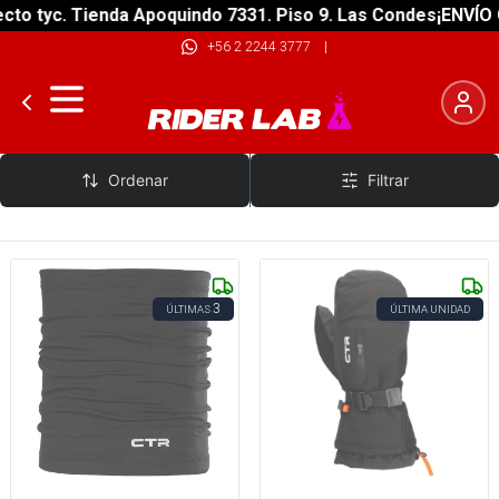
o tyc. Tienda Apoquindo 7331. Piso 9. Las Condes
¡ENVÍO GR
+56 2 2244 3777
|
Ctr
Ordenar
Filtrar
3
ÚLTIMAS
ÚLTIMA UNIDAD