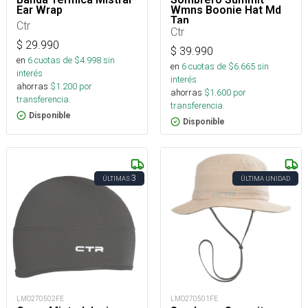
Ear Wrap
Wmns Boonie Hat Md
Tan
Ctr
Ctr
$
29.990
$
39.990
en
6
cuotas de $
4.998
sin
en
6
cuotas de $
6.665
sin
interés
interés
ahorras
$
1.200
por
ahorras
$
1.600
por
transferencia.
transferencia.
Disponible
Disponible
3
ÚLTIMAS
ÚLTIMA UNIDAD
LMO270502FE
LMO270501FE