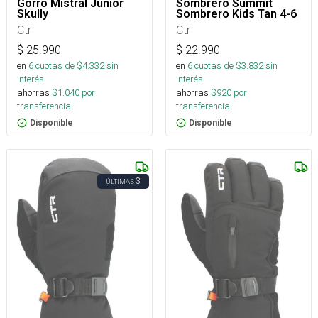
Gorro Mistral Junior
Sombrero Summit
Skully
Sombrero Kids Tan 4-6
Ctr
Ctr
$
25.990
$
22.990
en
6
cuotas de $
4.332
sin
en
6
cuotas de $
3.832
sin
interés
interés
ahorras
$
1.040
por
ahorras
$
920
por
transferencia.
transferencia.
Disponible
Disponible
3
ÚLTIMAS