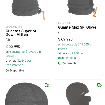
LMO270510FE
Guante Max Ski Glove
LMO270509FE
Guantes Superior
Ctr
Down Mitten
$
69.990
Ctr
en
6
cuotas de $
11.665
sin
$
65.990
interés
en
6
cuotas de $
10.998
sin
ahorras
$
2.800
por
interés
transferencia.
ahorras
$
2.640
por
Disponible
transferencia.
Disponible