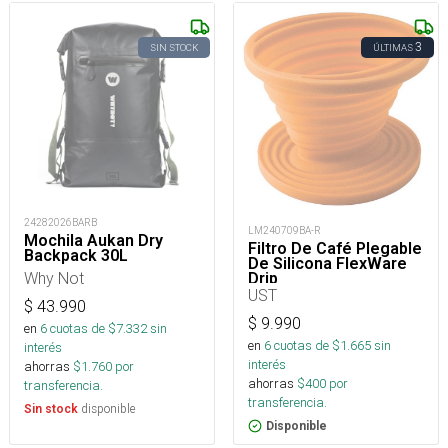
3
SIN STOCK
ÚLTIMAS
24282026BARB
LM240709BA-R
Mochila Aukan Dry
Filtro De Café Plegable
Backpack 30L
De Silicona FlexWare
Why Not
Drip
UST
$
43.990
$
9.990
en
6
cuotas de $
7.332
sin
en
6
cuotas de $
1.665
sin
interés
interés
ahorras
$
1.760
por
ahorras
$
400
por
transferencia.
transferencia.
disponible
Sin stock
Disponible