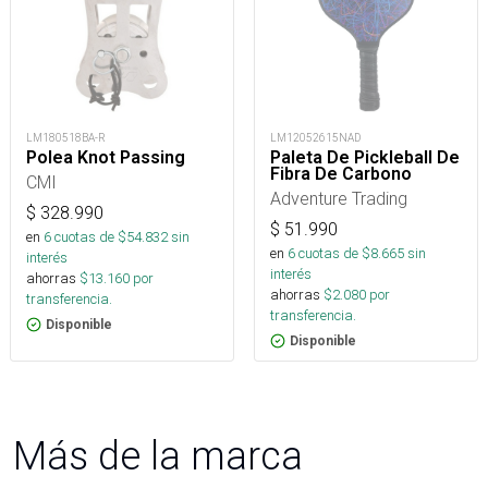
LM180518BA-R
LM12052615NAD
Polea Knot Passing
Paleta De Pickleball De
Fibra De Carbono
CMI
Adventure Trading
$
328.990
$
51.990
en
6
cuotas de $
54.832
sin
en
6
cuotas de $
8.665
sin
interés
interés
ahorras
$
13.160
por
ahorras
$
2.080
por
transferencia.
transferencia.
Disponible
Disponible
Más de la marca