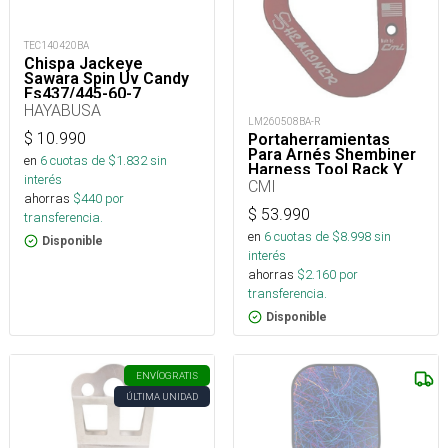
TEC140420BA
Chispa Jackeye
Sawara Spin Uv Candy
Fs437/445-60-7_
HAYABUSA
LM260508BA-R
$
10.990
Portaherramientas
Para Arnés Shembiner
en
6
cuotas de $
1.832
sin
Harness Tool Rack Y
interés
Arborismo
CMI
ahorras
$
440
por
$
53.990
transferencia.
en
6
cuotas de $
8.998
sin
Disponible
interés
ahorras
$
2.160
por
transferencia.
Disponible
ENVÍO
GRATIS
ÚLTIMA UNIDAD