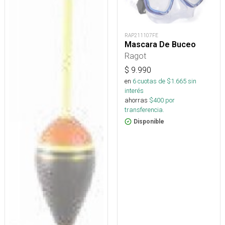
RAP211107FE
Mascara De Buceo
Ragot
$
9.990
en
6
cuotas de $
1.665
sin
interés
ahorras
$
400
por
transferencia.
Disponible