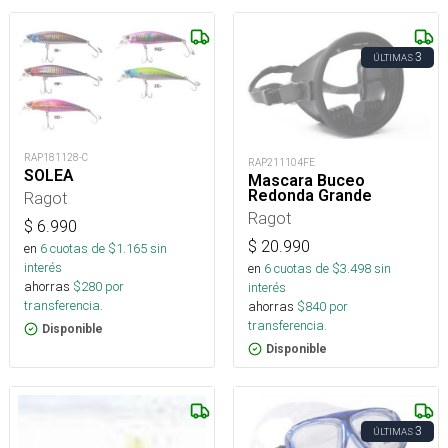
3
ÚLTIMAS
RAP181128-C
RAP211104FE
SOLEA
Mascara Buceo
Redonda Grande
Ragot
Ragot
$
6.990
$
20.990
en
6
cuotas de $
1.165
sin
interés
en
6
cuotas de $
3.498
sin
ahorras
$
280
por
interés
transferencia.
ahorras
$
840
por
transferencia.
Disponible
Disponible
3
ÚLTIMAS