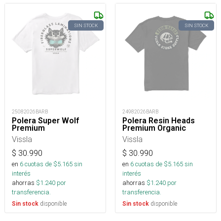
SIN STOCK
SIN STOCK
25082026BARB
24982026BARB
Polera Super Wolf
Polera Resin Heads
Premium
Premium Organic
Vissla
Vissla
$
30.990
$
30.990
en
6
cuotas de $
5.165
sin
en
6
cuotas de $
5.165
sin
interés
interés
ahorras
$
1.240
por
ahorras
$
1.240
por
transferencia.
transferencia.
disponible
disponible
Sin stock
Sin stock