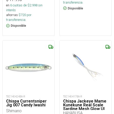
transferencia.
en
6
cuotas de $
2.998
sin
Disponible
interés
ahorras
$
720
por
transferencia.
Disponible
TEC140424BA-R
TEC140417BA-R
Chispa Currentsniper
Chispa Jackeye Mame
Jig 007 Candy Iwashi
Kunekune Real Scale
Sardine Mesh Glow Ul
Shimano
10G Fs442-10-1_
HAYABUSA