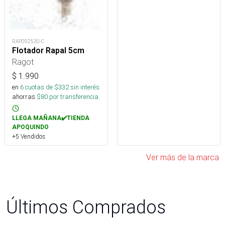
RAP092530-C
Flotador Rapal 5cm
Ragot
$
1.990
en
6
cuotas de $
332
sin interés
ahorras
$
80
por transferencia.
LLEGA MAÑANA✔️TIENDA
APOQUINDO
+5 Vendidos
Ver más de la marca
Últimos Comprados