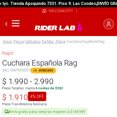
c. Tienda Apoquindo 7331. Piso 9. Las Condes
¡ENVÍO GRATIS
+56 2 2244 3777
|
Inicio
/
Pesca
/
Señuelos
/
De Mar - Playa
/
Cuchara Española Rag
Ragot
Cuchara Española Rag
SKU:
RAP093007
+5 VENDIDOS
$
1.990
-
2.990
Precio Tarjetas: Hasta
6
cuotas de $
332
$
1.910
4
% OFF
Precio Transferencia Bancaria
Envío gratis para compras mayores a $149.999