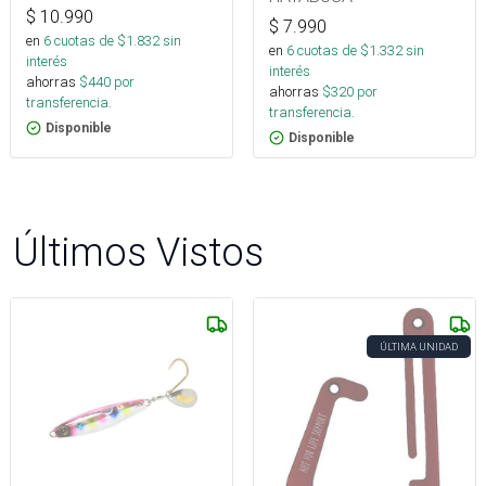
$
10.990
$
7.990
en
6
cuotas de $
1.832
sin
en
6
cuotas de $
1.332
sin
interés
interés
ahorras
$
440
por
ahorras
$
320
por
transferencia.
transferencia.
Disponible
Disponible
Últimos Vistos
ÚLTIMA UNIDAD