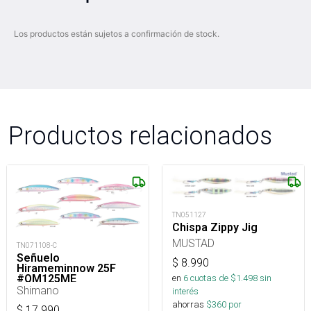
Los productos están sujetos a confirmación de stock.
Productos relacionados
TN051127
Chispa Zippy Jig
MUSTAD
TN071108-C
Señuelo
$
8.990
Hirameminnow 25F
en
6
cuotas de $
1.498
sin
#OM125ME
Shimano
interés
ahorras
$
360
por
$
17.990