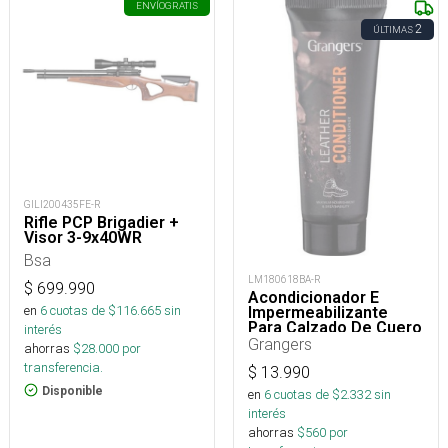
ENVÍO
GRATIS
2
ÚLTIMAS
GILI200435FE-R
Rifle PCP Brigadier +
Visor 3-9x40WR
Bsa
LM180618BA-R
$
699.990
Acondicionador E
en
6
cuotas de $
116.665
sin
Impermeabilizante
Para Calzado De Cuero
interés
75 Ml
Grangers
ahorras
$
28.000
por
transferencia.
$
13.990
Disponible
en
6
cuotas de $
2.332
sin
interés
ahorras
$
560
por