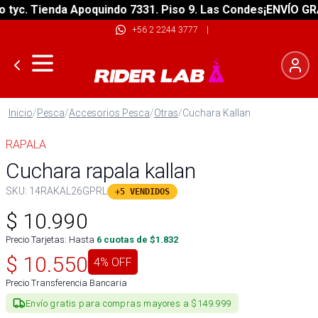
c. Tienda Apoquindo 7331. Piso 9. Las Condes
¡ENVÍO GRATIS
+56 2 2244 3777
|
Inicio
/
Pesca
/
Accesorios Pesca
/
Otras
/
Cuchara Kallan
RAPALA
Cuchara rapala kallan
SKU:
14RAKAL26GPRL
+5 VENDIDOS
$
10.990
Precio Tarjetas: Hasta
6
cuotas de $
1.832
$
10.550
4
% OFF
Precio Transferencia Bancaria
Envío gratis para compras mayores a $149.999