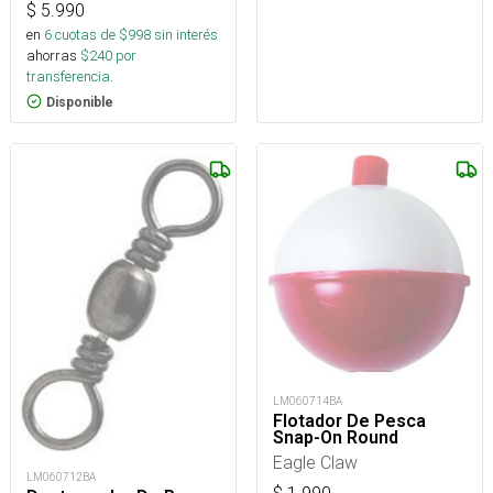
$
5.990
en
6
cuotas de $
998
sin interés
ahorras
$
240
por
transferencia.
Disponible
LM060714BA
Flotador De Pesca
Snap-On Round
Eagle Claw
LM060712BA