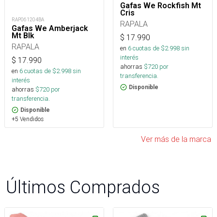
Gafas We Rockfish Mt
Cris
RAP061204BA
RAPALA
Gafas We Amberjack
Mt Blk
$
17.990
RAPALA
en
6
cuotas de $
2.998
sin
interés
$
17.990
ahorras
$
720
por
en
6
cuotas de $
2.998
sin
transferencia.
interés
Disponible
ahorras
$
720
por
transferencia.
Disponible
+5 Vendidos
Ver más de la marca
Últimos Comprados