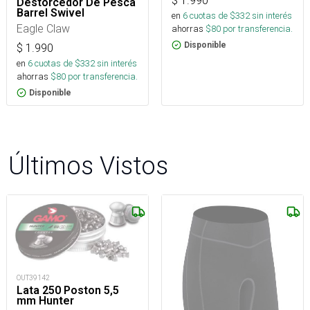
$
1.990
Destorcedor De Pesca
Barrel Swivel
en
6
cuotas de $
332
sin interés
Eagle Claw
ahorras
$
80
por transferencia.
Disponible
$
1.990
en
6
cuotas de $
332
sin interés
ahorras
$
80
por transferencia.
Disponible
Últimos Vistos
OUT39142
Lata 250 Poston 5,5
mm Hunter