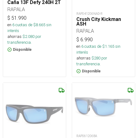
Caña 13F Defy 240H 2T
RAPALA
RAP041206NAD-R
$
51.990
Crush City Kickman
ASH
en
6
cuotas de $
8.665
sin
RAPALA
interés
ahorras
$
2.080
por
$
6.990
transferencia.
en
6
cuotas de $
1.165
sin
Disponible
interés
ahorras
$
280
por
transferencia.
Disponible
RAP061206BA