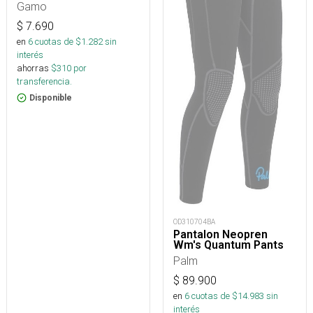
Gamo
$
7.690
en
6
cuotas de $
1.282
sin
interés
ahorras
$
310
por
transferencia.
Disponible
OD310704BA
Pantalon Neopren
Wm's Quantum Pants
Palm
$
89.900
en
6
cuotas de $
14.983
sin
interés