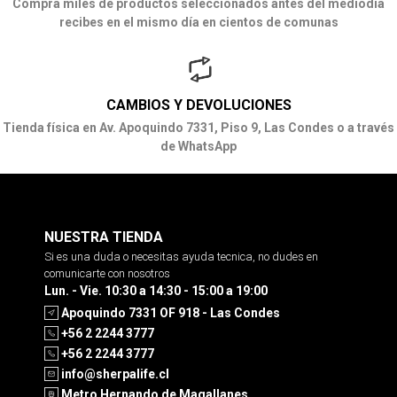
Compra miles de productos seleccionados antes del mediodía
recibes en el mismo día en cientos de comunas
CAMBIOS Y DEVOLUCIONES
Tienda física en Av. Apoquindo 7331, Piso 9, Las Condes o a través
de WhatsApp
NUESTRA TIENDA
Si es una duda o necesitas ayuda tecnica, no dudes en
comunicarte con nosotros
Lun. - Vie. 10:30 a 14:30 - 15:00 a 19:00
Apoquindo 7331 OF 918 - Las Condes
+56 2 2244 3777
+56 2 2244 3777
info@sherpalife.cl
Metro Hernando de Magallanes