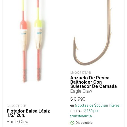
LM060717BA-R
Anzuelo De Pesca
Baitholder Con
Sujetador De Carnada
Eagle Claw
$
3.990
en
6
cuotas de $
665
sin interés
GILI200410FE
Flotador Balsa Lápiz
ahorras
$
160
por
1/2" 2un.
transferencia.
Eagle Claw
Disponible