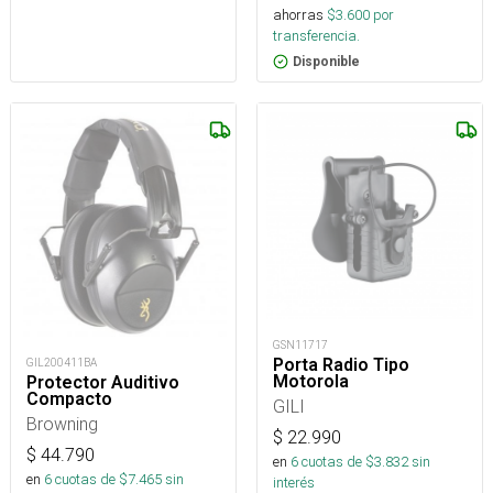
ahorras
$
3.600
por
transferencia.
Disponible
GSN11717
Porta Radio Tipo
GIL200411BA
Motorola
Protector Auditivo
Compacto
GILI
Browning
$
22.990
$
44.790
en
6
cuotas de $
3.832
sin
en
6
cuotas de $
7.465
sin
interés