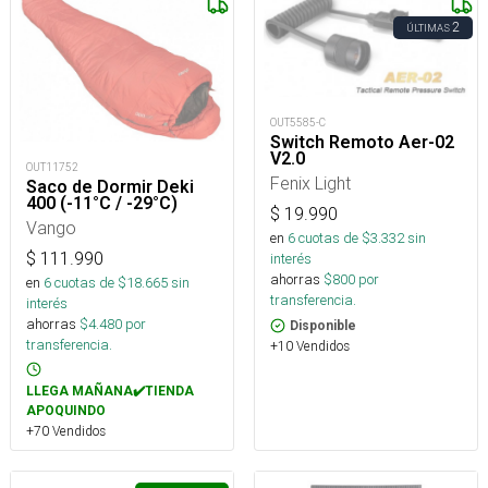
2
ÚLTIMAS
OUT5585-C
Switch Remoto Aer-02
V2.0
OUT11752
Fenix Light
Saco de Dormir Deki
400 (-11°C / -29°C)
$
19.990
Vango
en
6
cuotas de $
3.332
sin
$
111.990
interés
ahorras
$
800
por
en
6
cuotas de $
18.665
sin
transferencia.
interés
ahorras
$
4.480
por
Disponible
transferencia.
+10 Vendidos
LLEGA MAÑANA✔️TIENDA
APOQUINDO
+70 Vendidos