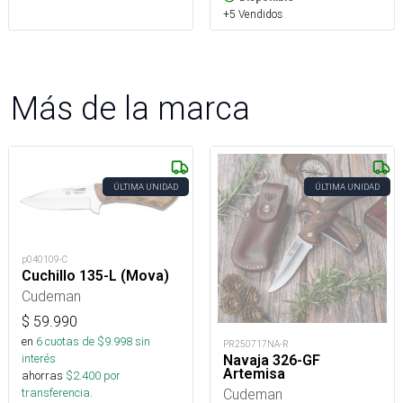
+5 Vendidos
Más de la marca
ÚLTIMA UNIDAD
ÚLTIMA UNIDAD
p040109-C
Cuchillo 135-L (Mova)
Cudeman
$
59.990
en
6
cuotas de $
9.998
sin
PR250717NA-R
interés
Navaja 326-GF
Artemisa
ahorras
$
2.400
por
Cudeman
transferencia.