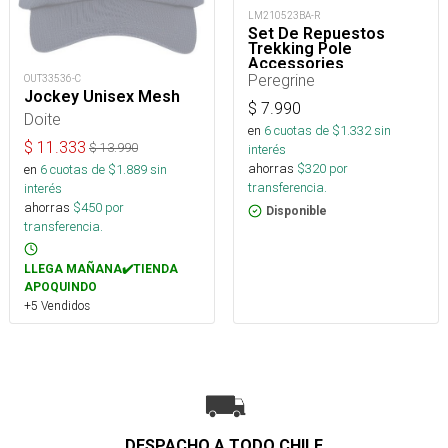
LM210523BA-R
Set De Repuestos
Trekking Pole
Accessories
Peregrine
OUT33536-C
Jockey Unisex Mesh
$
7.990
Doite
en
6
cuotas de $
1.332
sin
$
11.333
$
13.990
interés
ahorras
$
320
por
en
6
cuotas de $
1.889
sin
transferencia.
interés
ahorras
$
450
por
Disponible
transferencia.
LLEGA MAÑANA✔️TIENDA
APOQUINDO
+5 Vendidos
DESPACHO A TODO CHILE