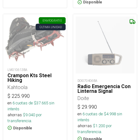
Disponible
ENVÍO
GRATIS
ÚLTIMA UNIDAD
LM010613BA
Crampon Kts Steel
Hiking
DOI070406BA
Radio Emergencia Con
Kahtoola
Linterna Signal
$
225.990
Doite
en
6
cuotas de $
37.665
sin
$
29.990
interés
en
6
cuotas de $
4.998
sin
ahorras
$
9.040
por
interés
transferencia.
ahorras
$
1.200
por
Disponible
transferencia.
Disponible