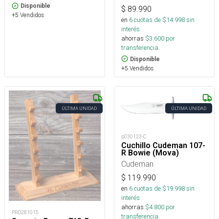
Disponible
$
89.990
+5 Vendidos
en
6
cuotas de $
14.998
sin
interés
ahorras
$
3.600
por
transferencia.
Disponible
+5 Vendidos
ÚLTIMA UNIDAD
ÚLTIMA UNIDAD
p030123-C
Cuchillo Cudeman 107-
R Bowie (Mova)
Cudeman
$
119.990
en
6
cuotas de $
19.998
sin
interés
ahorras
$
4.800
por
PRO281015
transferencia.