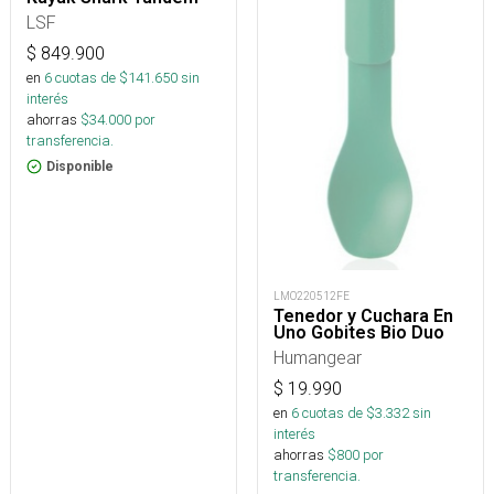
LSF
$
849.900
en
6
cuotas de $
141.650
sin
interés
ahorras
$
34.000
por
transferencia.
Disponible
LMO220512FE
Tenedor y Cuchara En
Uno Gobites Bio Duo
Humangear
$
19.990
en
6
cuotas de $
3.332
sin
interés
ahorras
$
800
por
transferencia.