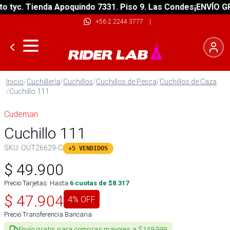
yc. Tienda Apoquindo 7331. Piso 9. Las Condes
¡ENVÍO GRATI
+56 2 2244 3777
|
Inicio
/
Cuchillería
/
Cuchillos
/
Cuchillos de Pesca
/
Cuchillos de Caza
/
Cuchillo 111
Cudeman
Cuchillo 111
SKU:
OUT26629-C
+5 VENDIDOS
$
49.900
Precio Tarjetas: Hasta
6
cuotas de $
8.317
$
47.904
4
% OFF
Precio Transferencia Bancaria
Envío gratis para compras mayores a $149.999