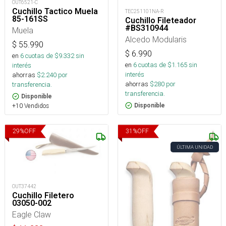
OUT6521-C
Cuchillo Tactico Muela
TEC251101NA-R
85-161SS
Cuchillo Fileteador
#BS310944
Muela
Alcedo Modularis
$
55.990
$
6.990
en
6
cuotas de $
9.332
sin
en
6
cuotas de $
1.165
sin
interés
interés
ahorras
$
2.240
por
ahorras
$
280
por
transferencia.
transferencia.
Disponible
Disponible
+10 Vendidos
29
%
OFF
31
%
OFF
ÚLTIMA UNIDAD
OUT37442
Cuchillo Filetero
03050-002
Eagle Claw