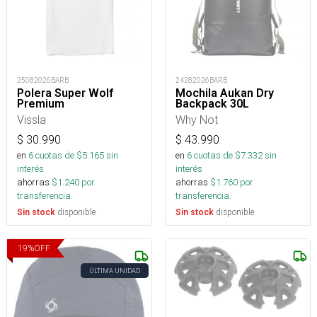
25082026BARB
24282026BARB
Polera Super Wolf
Mochila Aukan Dry
Premium
Backpack 30L
Vissla
Why Not
$
30.990
$
43.990
en
6
cuotas de $
5.165
sin
en
6
cuotas de $
7.332
sin
interés
interés
ahorras
$
1.240
por
ahorras
$
1.760
por
transferencia.
transferencia.
disponible
disponible
Sin stock
Sin stock
19
%
OFF
ÚLTIMA UNIDAD