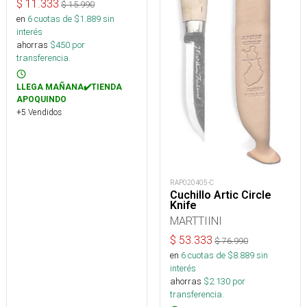
$
11.333
$
15.990
en
6
cuotas de $
1.889
sin
interés
ahorras
$
450
por
transferencia.
LLEGA MAÑANA✔️TIENDA
APOQUINDO
+5 Vendidos
RAP020405-C
Cuchillo Artic Circle
Knife
MARTTIINI
$
53.333
$
76.990
en
6
cuotas de $
8.889
sin
interés
ahorras
$
2.130
por
transferencia.