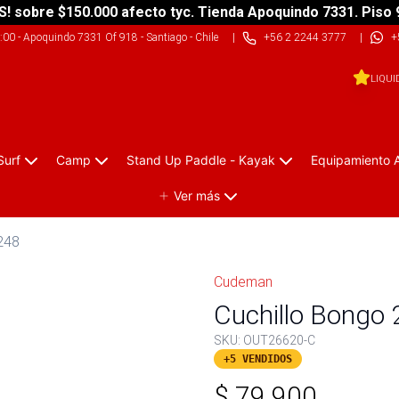
S! sobre $150.000 afecto tyc. Tienda Apoquindo 7331. Piso 
9:00
-
Apoquindo 7331 Of 918 - Santiago - Chile
|
+56 2 2244 3777
|
+
LIQUI
Surf
Camp
Stand Up Paddle - Kayak
Equipamiento 
Ver más
248
Cudeman
Cuchillo Bongo
SKU:
OUT26620-C
+5 VENDIDOS
$
79.900