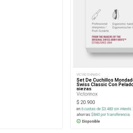
VIC190104NAD-C
Set De Cuchillos Mondad
Swiss Classic Con Pelador
piezas
Victorinox
$
20.900
en
6
cuotas de $
3.483
sin interés
ahorras
$
840
por transferencia.
Disponible