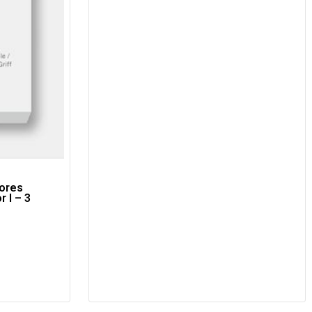
ores
 I – 3