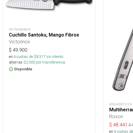
VIC150406BA-R
Cuchillo Santoku, Mango Fibrox
Victorinox
$
49.900
en
6
cuotas de $
8.317
sin interés
ahorras
$
2.000
por transferencia.
Disponible
ROXJA280101-R
Multiherra
Roxon
$
48.441
$
en
6
cuotas de