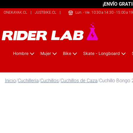
¡ENVÍO GRATI
ONEKAYAK.CL
|
JUSTBIKE.CL
|
THECLIMB.CL
Lun. - Vie. 10:30 a 14:30 - 15:00 a 1
Hombre
Mujer
Bike
Skate - Longboard
Inicio
/
Cuchillería
/
Cuchillos
/
Cuchillos de Caza
/
Cuchillo Bongo 