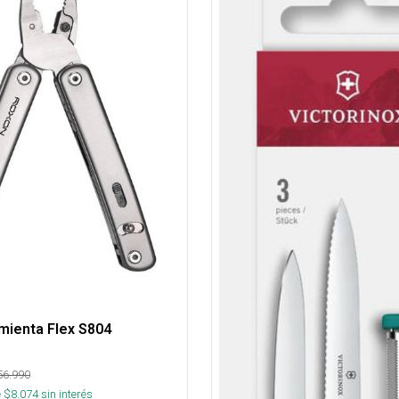
mienta Flex S804
56.990
 $
8.074
sin interés