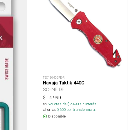
TEC130406FE-R
Navaja Taktik 440C
SCHNEIDE
$
14.990
en
6
cuotas de $
2.498
sin interés
ahorras
$
600
por transferencia.
Disponible