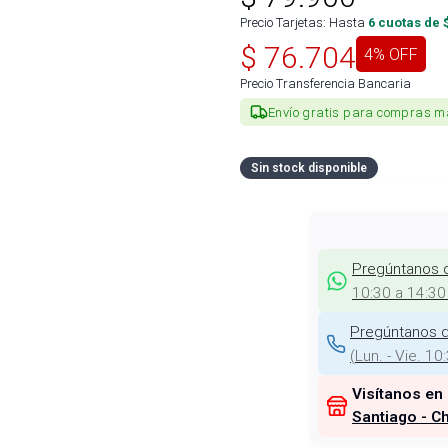
Precio Tarjetas: Hasta
6
cuotas de 
$
76.704
4
% OFF
Precio Transferencia Bancaria
Envío gratis para compras m
Sin stock disponible
Pregúntanos 
10:30 a 14:30
Pregúntanos d
(
Lun. - Vie. 10
Visítanos en
Santiago - Ch