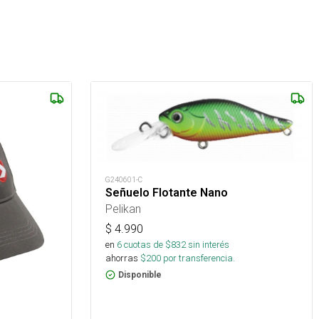
G240601-C
Señuelo Flotante Nano
Pelikan
$
4.990
en
6
cuotas de $
832
sin interés
ahorras
$
200
por transferencia.
Disponible