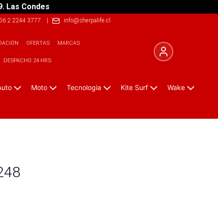
9. Las Condes
56 2 2244 3777
|
info@sherpalife.cl
DACIÓN
OFERTAS
MARCAS
DESPACHO 24 HRS
Auto
Moto
Tecnologia
Kite Surf
Wake
 248