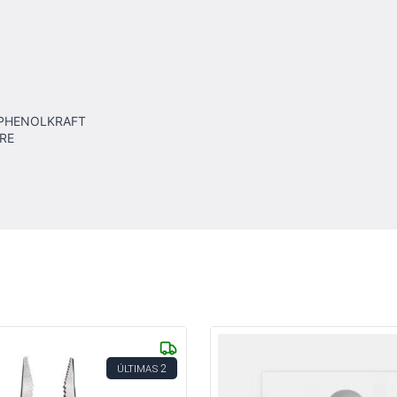
 PHENOLKRAFT
RRE
2
ÚLTIMAS