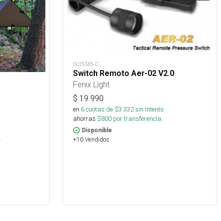
OUT5585-C
Switch Remoto Aer-02 V2.0
Fenix Light
$
19.990
en
6
cuotas de $
3.332
sin interés
ahorras
$
800
por transferencia.
s
Disponible
.
+10 Vendidos