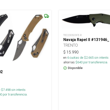
TEC230503FE-R
Navaja Rapel II #131946_
TRENTO
$
15.990
en
6
cuotas de $
2.665
sin interés
ahorras
$
640
por transferencia.
Disponible
02
 $
7.498
sin interés
00
por transferencia.