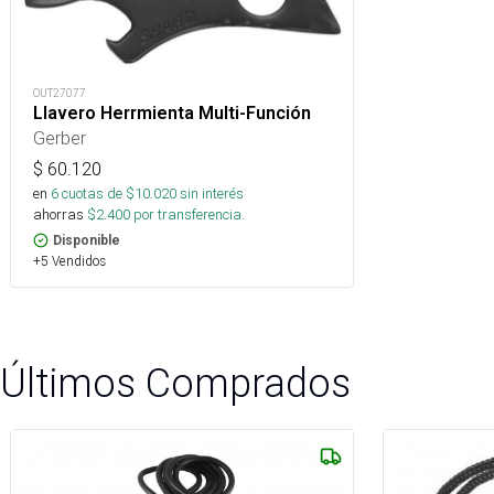
OUT27077
Llavero Herrmienta Multi-Función
Gerber
$
60.120
en
6
cuotas de $
10.020
sin interés
ahorras
$
2.400
por transferencia.
Disponible
+5 Vendidos
Últimos Comprados