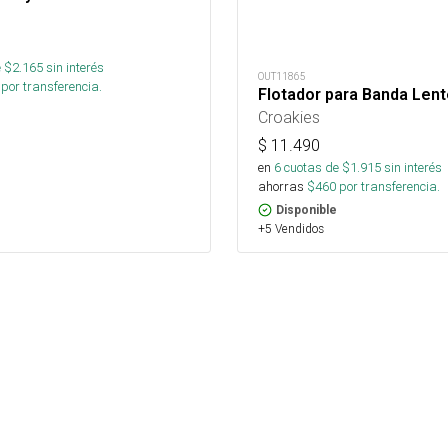
 $
2.165
sin interés
OUT11865
por transferencia.
Flotador para Banda Len
Croakies
$
11.490
en
6
cuotas de $
1.915
sin interés
ahorras
$
460
por transferencia.
Disponible
+5 Vendidos