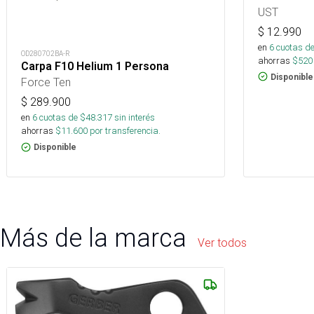
UST
$
12.990
en
6
cuotas de
OD280702BA-R
ahorras
$
520
Carpa F10 Helium 1 Persona
Disponible
Force Ten
$
289.900
en
6
cuotas de $
48.317
sin interés
ahorras
$
11.600
por transferencia.
Disponible
Más de la marca
Ver todos