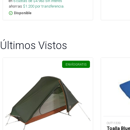
en
6
cuotas de $
4.983
sin interés
ahorras
$
1.200
por transferencia.
Disponible
Últimos Vistos
ENVÍO
GRATIS
OUT11339
Toalla Blu