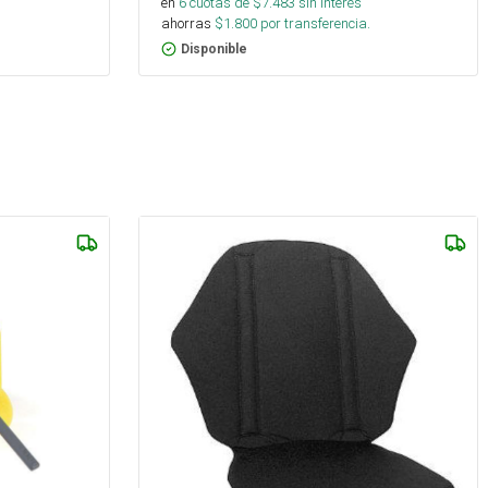
en
6
cuotas de $
7.483
sin interés
ahorras
$
1.800
por transferencia.
Disponible