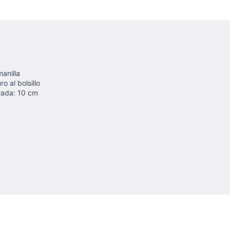
anilla
o al bolsillo
rrada: 10 cm