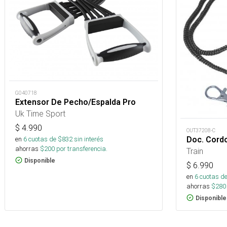
G040718
Extensor De Pecho/Espalda Pro
Uk Time Sport
$
4.990
OUT37208-C
en
6
cuotas de $
832
sin interés
Doc. Cord
ahorras
$
200
por transferencia.
Train
Disponible
$
6.990
en
6
cuotas de
ahorras
$
280
Disponible