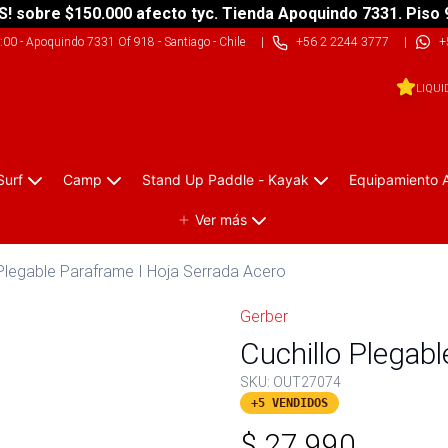
S! sobre $150.000 afecto tyc. Tienda Apoquindo 7331. Piso 
9:00
-
Apoquindo 7331 Of 918 - Santiago - Chile
|
+56 2 2244 3777
|
+
LIQUI
Surf
Camp
Stand Up Paddle - Kayak
Equipamiento 
Ver más
 Plegable Paraframe I Hoja Serrada Acero
Gerber
Cuchillo Plegabl
SKU:
OUT27074
+5 VENDIDOS
$
27.990