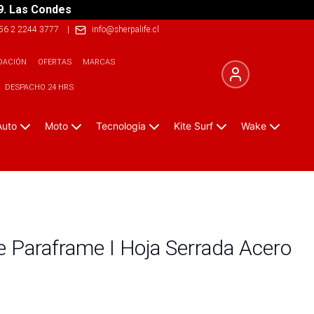
9. Las Condes
56 2 2244 3777
|
info@sherpalife.cl
DACIÓN
OFERTAS
MARCAS
DESPACHO 24 HRS
Auto
Moto
Tecnologia
Kite Surf
Wake
e Paraframe I Hoja Serrada Acero