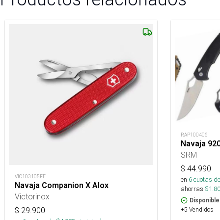
RAP100406
Navaja 92
SRM
$
44.990
VIC103105FE
en
6
cuotas de
Navaja Companion X Alox
ahorras
$
1.8
Victorinox
Disponible
+5 Vendidos
$
29.900