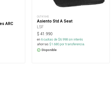
OUT41945
Asiento Std A Seat
tes ARC
LSF
$
41.990
en
6
cuotas de $
6.998
sin interés
ahorras
$
1.680
por transferencia.
Disponible