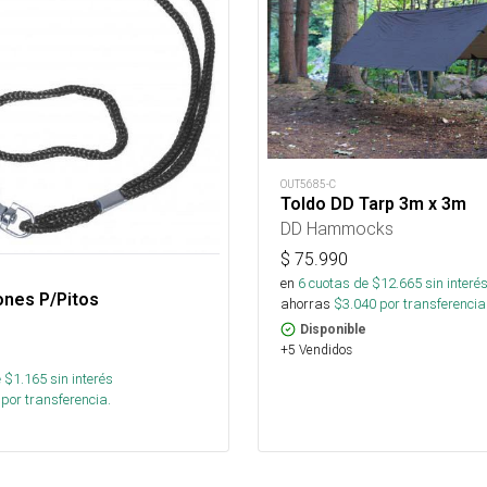
OUT5685-C
Toldo DD Tarp 3m x 3m
DD Hammocks
$
75.990
en
6
cuotas de $
12.665
sin interé
ones P/Pitos
ahorras
$
3.040
por transferencia
Disponible
+5 Vendidos
 $
1.165
sin interés
por transferencia.