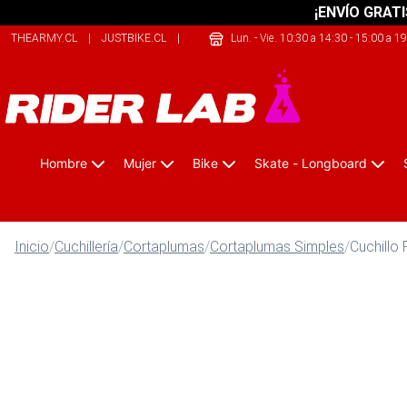
¡ENVÍO GRATI
THEARMY.CL
|
JUSTBIKE.CL
|
SHERPALIFE.COM.AR
Lun. - Vie. 10:30 a 14:30 - 15:00 a 1
Hombre
Mujer
Bike
Skate - Longboard
Inicio
/
Cuchillería
/
Cortaplumas
/
Cortaplumas Simples
/
Cuchillo