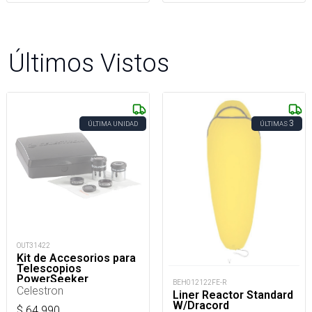
Últimos Vistos
3
ÚLTIMA UNIDAD
ÚLTIMAS
OUT31422
Kit de Accesorios para
Telescopios
PowerSeeker
BEH012122FE-R
Celestron
Liner Reactor Standard
W/Dracord
$
64.990