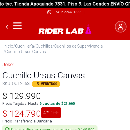
tyc. Tienda Apoquindo 7331. Piso 9. Las Condes
¡ENVÍO GRAT
+56 2 2244 3777
|
Inicio
/
Cuchillería
/
Cuchillos
/
Cuchillos de Supervivencia
/
Cuchillo Ursus Canvas
Joker
Cuchillo Ursus Canvas
SKU:
OUT26635
+5 VENDIDOS
$
129.990
Precio Tarjetas: Hasta
6
cuotas de $
21.665
$
124.790
4
% OFF
Precio Transferencia Bancaria
Envío gratis para compras mayores a $149.999