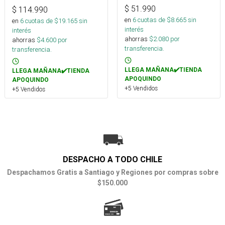
$
51.990
$
114.990
en
6
cuotas de $
8.665
sin
en
6
cuotas de $
19.165
sin
interés
interés
ahorras
$
2.080
por
ahorras
$
4.600
por
transferencia.
transferencia.
LLEGA MAÑANA✔️TIENDA
LLEGA MAÑANA✔️TIENDA
APOQUINDO
APOQUINDO
+5 Vendidos
+5 Vendidos
DESPACHO A TODO CHILE
Despachamos Gratis a Santiago y Regiones por compras sobre
$150.000