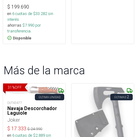
$
199.690
en
6
cuotas de $
33.282
sin
interés
ahorras
$
7.990
por
transferencia.
Disponible
Más de la marca
31
%
OFF
2
ÚLTIMA UNIDAD
ÚLTIMAS
OUT43477
Navaja Descorchador
Laguiole
Joker
$
17.333
$
24.990
en
6
cuotas de $
2.889
sin