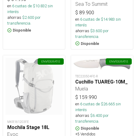
Sea To Summit
en
6
cuotas de $
10.832
sin
interés
$
89.900
ahorras
$
2.600
por
en
6
cuotas de $
14.983
sin
transferencia.
interés
ahorras
$
3.600
por
Disponible
transferencia.
Disponible
ENVÍO
GRATIS
ENVÍO
GRATIS
TEC220504FE-R
Cuchillo TUAREG-10M_
Muela
$
159.990
en
6
cuotas de $
26.665
sin
interés
ahorras
$
6.400
por
transferencia.
MKR161203FE
Mochila Stage 18L
Disponible
Evoc
+5 Vendidos