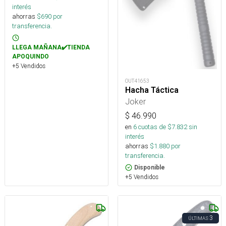
interés
ahorras
$
690
por
transferencia.
LLEGA MAÑANA✔️TIENDA
APOQUINDO
+5 Vendidos
OUT41653
Hacha Táctica
Joker
$
46.990
en
6
cuotas de $
7.832
sin
interés
ahorras
$
1.880
por
transferencia.
Disponible
+5 Vendidos
3
ÚLTIMAS