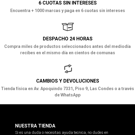
6 CUOTAS SIN INTERESES
Encuentra + 1000 marcas y paga en 6 cuotas sin intereses
DESPACHO 24 HORAS
Compra miles de productos seleccionados antes del mediodía
recibes en el mismo día en cientos de comunas
CAMBIOS Y DEVOLUCIONES
Tienda física en Av. Apoquindo 7331, Piso 9, Las Condes o a través
de WhatsApp
NUESTRA TIENDA
Si es una duda o necesitas ayuda tecnica, no dudes en