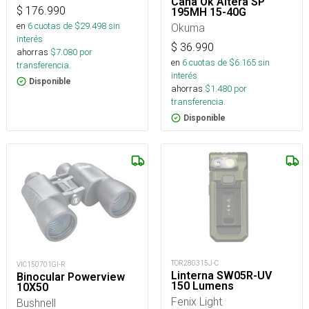
Caña Ok Altera SP
$
176.990
195MH 15-40G
en
6
cuotas de $
29.498
sin
Okuma
interés
$
36.990
ahorras
$
7.080
por
en
6
cuotas de $
6.165
sin
transferencia.
interés
Disponible
ahorras
$
1.480
por
transferencia.
Disponible
TOR280315J-C
VIC150701GI-R
Linterna SW05R-UV
Binocular Powerview
150 Lumens
10X50
Fenix Light
Bushnell