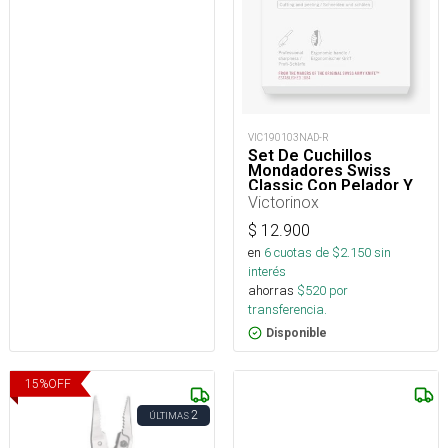
VIC190103NAD-R
Set De Cuchillos
Mondadores Swiss
Classic Con Pelador Y
Victorinox
$
12.900
en
6
cuotas de $
2.150
sin
interés
ahorras
$
520
por
transferencia.
Disponible
15
%
OFF
2
ÚLTIMAS