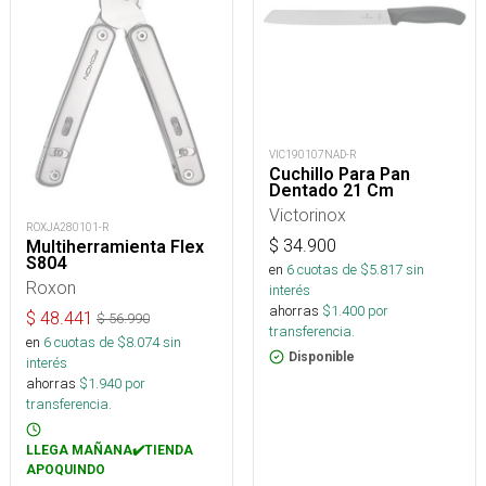
VIC190107NAD-R
Cuchillo Para Pan
Dentado 21 Cm
Victorinox
ROXJA280101-R
$
34.900
Multiherramienta Flex
S804
en
6
cuotas de $
5.817
sin
Roxon
interés
ahorras
$
1.400
por
$
48.441
$
56.990
transferencia.
en
6
cuotas de $
8.074
sin
Disponible
interés
ahorras
$
1.940
por
transferencia.
LLEGA MAÑANA✔️TIENDA
APOQUINDO