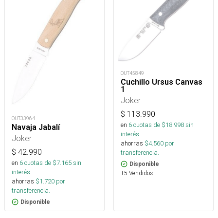
OUT45849
Cuchillo Ursus Canvas
1
Joker
$
113.990
OUT33964
en
6
cuotas de $
18.998
sin
Navaja Jabalí
interés
Joker
ahorras
$
4.560
por
$
42.990
transferencia.
en
6
cuotas de $
7.165
sin
Disponible
interés
+5 Vendidos
ahorras
$
1.720
por
transferencia.
Disponible