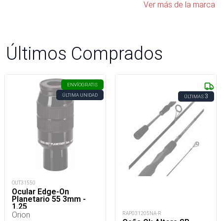
Ver más de la marca
Últimos Comprados
ENVÍO
GRATIS
ÚLTIMA UNIDAD
3
ÚLTIMAS
OUT31550
Ocular Edge-On
Planetario 55 3mm -
1.25
Orion
RAP031205NA-R