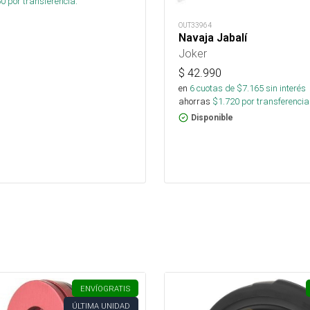
60
por transferencia.
OUT33964
Navaja Jabalí
Joker
$
42.990
en
6
cuotas de $
7.165
sin interés
ahorras
$
1.720
por transferencia
Disponible
ENVÍO
GRATIS
ÚLTIMA UNIDAD