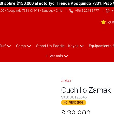
S! sobre $150.000 afecto tyc. Tienda Apoquindo 7331. Piso 
9:00
-
Apoquindo 7331 Of 918 - Santiago - Chile
|
+56 2 2244 3777
|
+
LIQUI
Surf
Camp
Stand Up Paddle - Kayak
Equipamiento 
Ver más
Joker
Cuchillo Zamak
SKU:
OUT26645
+5 VENDIDOS
$
39.900