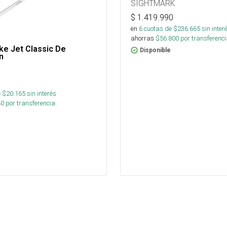
SIGHTMARK
$
1.419.990
en
6
cuotas de $
236.665
sin inter
ahorras
$
56.800
por transferenci
ike Jet Classic De
Disponible
n
 $
20.165
sin interés
40
por transferencia.