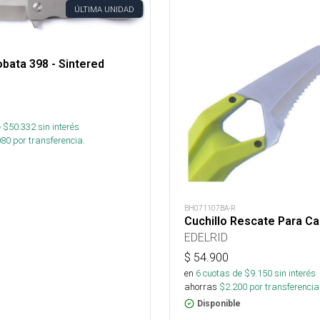
ÚLTIMA UNIDAD
obata 398 - Sintered
 $
50.332
sin interés
080
por transferencia.
BH071107BA-R
Cuchillo Rescate Para C
EDELRID
$
54.900
en
6
cuotas de $
9.150
sin interés
ahorras
$
2.200
por transferencia
Disponible