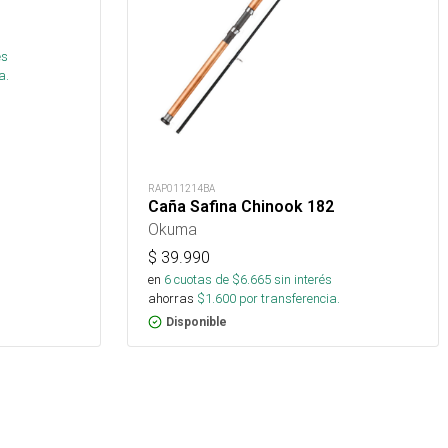
és
a.
RAP011214BA
Caña Safina Chinook 182
Okuma
$
39.990
en
6
cuotas de $
6.665
sin interés
ahorras
$
1.600
por transferencia.
Disponible