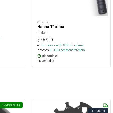
OUT41653
Hacha Táctica
Joker
.
$
46.990
en
6
cuotas de $
7.832
sin interés
ahorras
$
1.880
por transferencia.
Disponible
+5 Vendidos
ENVÍO
GRATIS
3
ÚLTIMAS