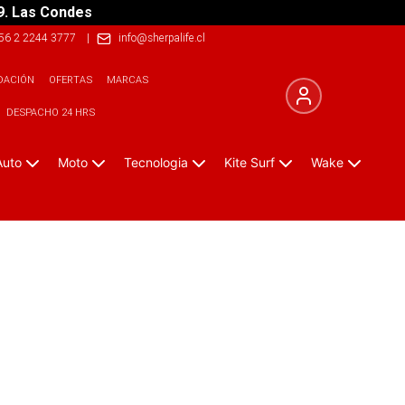
9. Las Condes
56 2 2244 3777
|
info@sherpalife.cl
DACIÓN
OFERTAS
MARCAS
DESPACHO 24 HRS
Auto
Moto
Tecnologia
Kite Surf
Wake