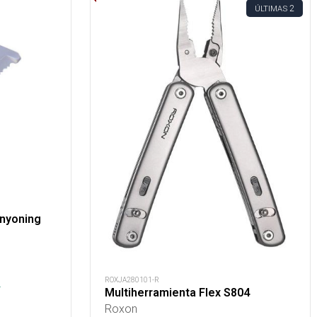
2
ÚLTIMAS
anyoning
ROXJA280101-R
.
Multiherramienta Flex S804
Roxon