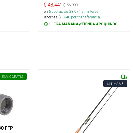
$
48.441
$
56.990
en
6
cuotas de $
8.074
sin interés
ahorras
$
1.940
por transferencia.
LLEGA MAÑANA✔️TIENDA APOQUINDO
ENVÍO
GRATIS
3
ÚLTIMAS
80 FFP