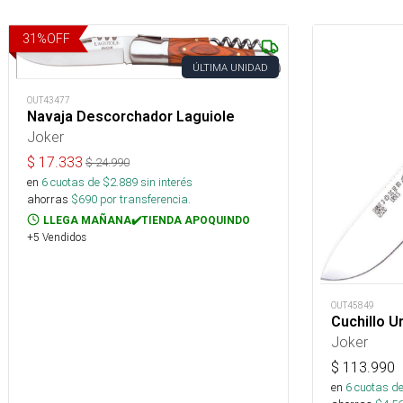
31
%
OFF
ÚLTIMA UNIDAD
OUT43477
Navaja Descorchador Laguiole
Joker
$
17.333
$
24.990
en
6
cuotas de $
2.889
sin interés
ahorras
$
690
por transferencia.
LLEGA MAÑANA✔️TIENDA APOQUINDO
+5 Vendidos
OUT45849
Cuchillo U
Joker
$
113.990
en
6
cuotas de