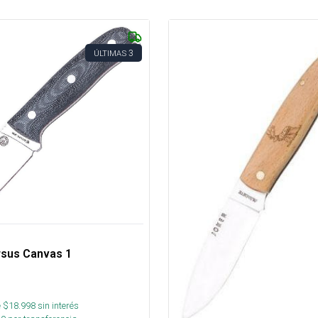
3
ÚLTIMAS
rsus Canvas 1
 $
18.998
sin interés