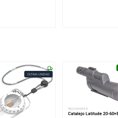
ÚLTIMA UNIDAD
TEC210416FE-R
Catalejo Latitude 20-60×