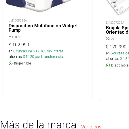
LM190502BA
LM200720BA
Dispositivo Multifunción Widget
Brújula Sp
Pump
Orientació
Exped
Silva
$
102.990
$
120.990
en
6
cuotas de $
17.165
sin interés
en
6
cuotas de
ahorras
$
4.120
por transferencia.
ahorras
$
4.8
Disponible
Disponible
Más de la marca
Ver todos