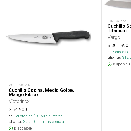
LM210518BA
Cuchillo S
Titanium
Vargo
$
301.990
en
6
cuotas de
ahorras
$
12.
Disponible
VIC150405BA-R
Cuchillo Cocina, Medio Golpe,
Mango Fibrox
Victorinox
$
54.900
en
6
cuotas de $
9.150
sin interés
ahorras
$
2.200
por transferencia.
Disponible