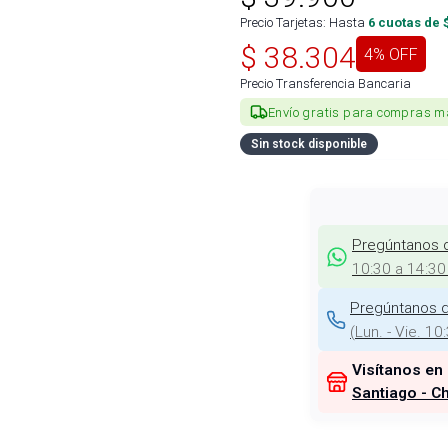
Precio Tarjetas: Hasta
6
cuotas de 
$
38.304
4
% OFF
Precio Transferencia Bancaria
Envío gratis para compras m
Sin stock disponible
Pregúntanos 
10:30 a 14:30
Pregúntanos d
(
Lun. - Vie. 10
Visítanos en
Santiago - Ch